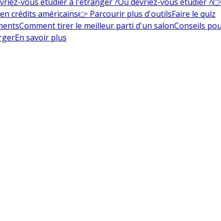
vriez-vous étudier à l'étranger ?
Où devriez-vous étudier ?
👉
en crédits américains
👉 Parcourir plus d'outils
Faire le quiz
ments
Comment tirer le meilleur parti d'un salon
Conseils pou
rger
En savoir plus