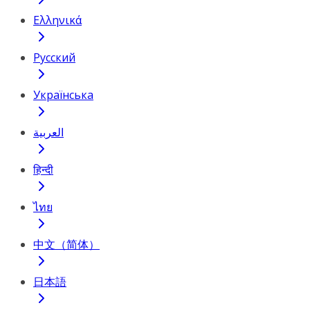
Ελληνικά
Русский
Українська
العربية
हिन्दी
ไทย
中文（简体）
日本語