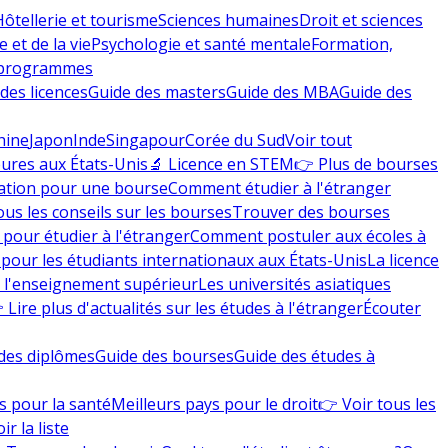
Hôtellerie et tourisme
Sciences humaines
Droit et sciences
 et de la vie
Psychologie et santé mentale
Formation,
 programmes
des licences
Guide des masters
Guide des MBA
Guide des
hine
Japon
Inde
Singapour
Corée du Sud
Voir tout
eures aux États-Unis
🔬 Licence en STEM
👉 Plus de bourses
ation pour une bourse
Comment étudier à l'étranger
ous les conseils sur les bourses
Trouver des bourses
 pour étudier à l'étranger
Comment postuler aux écoles à
pour les étudiants internationaux aux États-Unis
La licence
e l'enseignement supérieur
Les universités asiatiques
 Lire plus d'actualités sur les études à l'étranger
Écouter
des diplômes
Guide des bourses
Guide des études à
s pour la santé
Meilleurs pays pour le droit
👉 Voir tous les
ir la liste