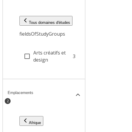
Tous domaines d'études
fieldsOfStudyGroups
Arts créatifs et
3
design
Emplacements
2
Afrique