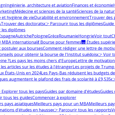
ign
Ingénierie, architecture et aviation
Finances et économie
rketing
Médecine et sciences de la santé
Sciences de la nature
e et hygiène de vie
Durabilité et environnement
Trouver des
A
Trouver des doctorats
👉 Parcourir tous les diplômes
Guide 
 les diplômes
Espagne
Autriche
Pologne
Grèce
Roumanie
Hongrie
Voir tout
C
 MBA international
💃 Bourse pour femmes
🌉 Études supéri
postuler aux bourses
Comment rédiger une lettre de motiv
onseils pour obtenir la bourse de l'Institut suédois
👉 Voir t
eine ?
Les pays les moins chers d'Europe
Lettre de motivation
les articles sur les études à l'étranger
Les projets de Trump 
ux États-Unis en 2024
Les Pays-Bas réduisent les budgets d
ques augmentent le plafond des frais de scolarité à £9,535
👉
 Explorer tous les pays
Guides par domaine d'études
Guides 
r tous les guides
Commencer à explorer
rs pays asiatiques
Meilleurs pays pour un MBA
Meilleurs pay
nations d'études en hausse
👉 Parcourir tous les rapports
Vo