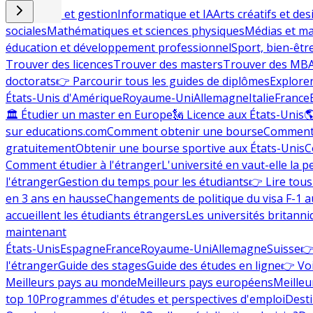
Commerce et gestion
Informatique et IA
Arts créatifs et des
sociales
Mathématiques et sciences physiques
Médias et ma
éducation et développement professionnel
Sport, bien-êtr
Trouver des licences
Trouver des masters
Trouver des MB
doctorats
👉 Parcourir tous les guides de diplômes
Explorer
États-Unis d'Amérique
Royaume-Uni
Allemagne
Italie
France
🏛 Étudier un master en Europe
🗽 Licence aux États-Unis

sur educations.com
Comment obtenir une bourse
Comment 
gratuitement
Obtenir une bourse sportive aux États-Unis
C
Comment étudier à l'étranger
L'université en vaut-elle la p
l'étranger
Gestion du temps pour les étudiants
👉 Lire tous 
en 3 ans en hausse
Changements de politique du visa F-1 a
accueillent les étudiants étrangers
Les universités britanni
maintenant
États-Unis
Espagne
France
Royaume-Uni
Allemagne
Suisse
👉
l'étranger
Guide des stages
Guide des études en ligne
👉 Voi
Meilleurs pays au monde
Meilleurs pays européens
Meilleu
top 10
Programmes d'études et perspectives d'emploi
Desti