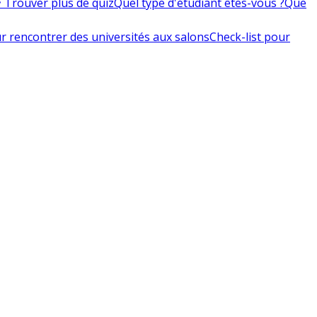
 Trouver plus de quiz
Quel type d'étudiant êtes-vous ?
Que
r rencontrer des universités aux salons
Check-list pour