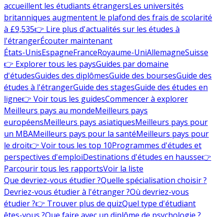
accueillent les étudiants étrangers
Les universités
britanniques augmentent le plafond des frais de scolarité
à £9,535
👉 Lire plus d'actualités sur les études à
l'étranger
Écouter maintenant
États-Unis
Espagne
France
Royaume-Uni
Allemagne
Suisse
👉 Explorer tous les pays
Guides par domaine
d'études
Guides des diplômes
Guide des bourses
Guide des
études à l'étranger
Guide des stages
Guide des études en
ligne
👉 Voir tous les guides
Commencer à explorer
Meilleurs pays au monde
Meilleurs pays
européens
Meilleurs pays asiatiques
Meilleurs pays pour
un MBA
Meilleurs pays pour la santé
Meilleurs pays pour
le droit
👉 Voir tous les top 10
Programmes d'études et
perspectives d'emploi
Destinations d'études en hausse
👉
Parcourir tous les rapports
Voir la liste
Que devriez-vous étudier ?
Quelle spécialisation choisir ?
Devriez-vous étudier à l'étranger ?
Où devriez-vous
étudier ?
👉 Trouver plus de quiz
Quel type d'étudiant
êtes-vous ?
Que faire avec un diplôme de psychologie ?