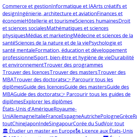
Commerce et gestion
Informatique et IA
Arts créatifs et
design
Ingénierie, architecture et aviation
Finances et
économie
Hôtellerie et tourisme
Sciences humaines
Droit
et sciences sociales
Mathématiques et sciences
physiques
Médias et marketing
Médecine et sciences de la
santé
Sciences de la nature et de la vie
Psychologie et
santé mentale
Formation, éducation et développement
professionnel
Sport, bien-être et hygiène de vie
Durabilité
et environnement
Trouver des programmes
Trouver des licences
Trouver des masters
Trouver des
MBA
Trouver des doctorats
👉 Parcourir tous les
diplômes
Guide des licences
Guide des masters
Guide des
MBA
Guide des doctorats
👉 Parcourir tous les guides de
diplômes
Explorer les diplômes
États-Unis d'Amérique
Royaume-
Uni
Allemagne
Italie
France
Espagne
Autriche
Pologne
Grèce
R
tout
Chine
Japon
Inde
Singapour
Corée du Sud
Voir tout
🏛 Étudier un master en Europe
🗽 Licence aux États-Unis