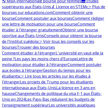
🌎 MBA international
💃 Bourse pour femmes
🌉 Études
supérieures aux États-Unis
🔬 Licence en STEM
👉 Plus de
bourses sur educations.com
Comment obtenir une
bourse
Comment postuler aux bourses
Comment rédiger
une lettre de motivation pour une bourse
Comment
étudier à l'étranger gratuitement
Obtenir une bourse
sportive aux États-Unis
Conseils pour obtenir la bourse
de l'Institut suédois
👉 Voir tous les conseils sur les
bourses
Trouver des bourses
Comment étudier à l'étranger
L'université en vaut-elle la
peine ?
Les pays les moins chers d'Europe
Lettre de
motivation pour étudier à l'étranger
Comment postuler
aux écoles à l'étranger
Gestion du temps pour les
étudiants
👉 Lire tous les articles sur les études à
l'étranger
Les projets de Trump pour les étudiants
internationaux aux États-Unis
La licence en 3 ans en
hausse
Changements de politique du visa F-1 aux États-
Unis en 2024
Les Pays-Bas réduisent les budgets de
l'enseignement supérieur
Les universités asiatiques