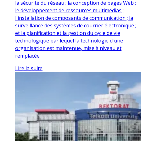
la sécurité du réseau ; la conception de pages Web ;
le développement de ressources multimédias ;
l'installation de composants de communication ; la
surveillance des systèmes de courrier électronique ;
et la planification et la gestion du cycle de vie
technologique par lequel la technologie d'une
organisation est maintenue, mise à niveau et
remplacée.
Lire la suite