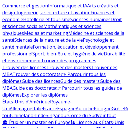
Commerce et gestion
Informatique et IA
Arts créatifs et
design
Ingénierie, architecture et aviation
Finances et
économie
Hôtellerie et tourisme
Sciences humaines
Droit
et sciences sociales
Mathématiques et sciences
physiques
Médias et marketing
Médecine et sciences de la
santé
Sciences de la nature et de la vie
Psychologie et
santé mentale
Formation, éducation et développement
professionnel
Sport, bien-être et hygiène de vie
Durabilité
et environnement
Trouver des programmes
Trouver des licences
Trouver des masters
Trouver des
MBA
Trouver des doctorats
👉 Parcourir tous les
diplômes
Guide des licences
Guide des masters
Guide des
MBA
Guide des doctorats
👉 Parcourir tous les guides de
diplômes
Explorer les diplômes
États-Unis d'Amérique
Royaume-
Uni
Allemagne
Italie
France
Espagne
Autriche
Pologne
Grèce
R
tout
Chine
Japon
Inde
Singapour
Corée du Sud
Voir tout
🏛 Étudier un master en Europe
🗽 Licence aux États-Unis