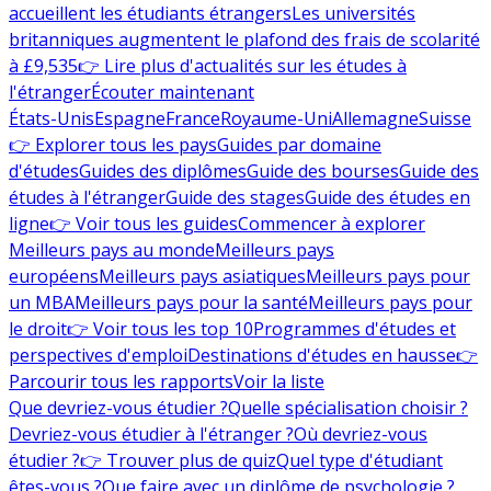
accueillent les étudiants étrangers
Les universités
britanniques augmentent le plafond des frais de scolarité
à £9,535
👉 Lire plus d'actualités sur les études à
l'étranger
Écouter maintenant
États-Unis
Espagne
France
Royaume-Uni
Allemagne
Suisse
👉 Explorer tous les pays
Guides par domaine
d'études
Guides des diplômes
Guide des bourses
Guide des
études à l'étranger
Guide des stages
Guide des études en
ligne
👉 Voir tous les guides
Commencer à explorer
Meilleurs pays au monde
Meilleurs pays
européens
Meilleurs pays asiatiques
Meilleurs pays pour
un MBA
Meilleurs pays pour la santé
Meilleurs pays pour
le droit
👉 Voir tous les top 10
Programmes d'études et
perspectives d'emploi
Destinations d'études en hausse
👉
Parcourir tous les rapports
Voir la liste
Que devriez-vous étudier ?
Quelle spécialisation choisir ?
Devriez-vous étudier à l'étranger ?
Où devriez-vous
étudier ?
👉 Trouver plus de quiz
Quel type d'étudiant
êtes-vous ?
Que faire avec un diplôme de psychologie ?