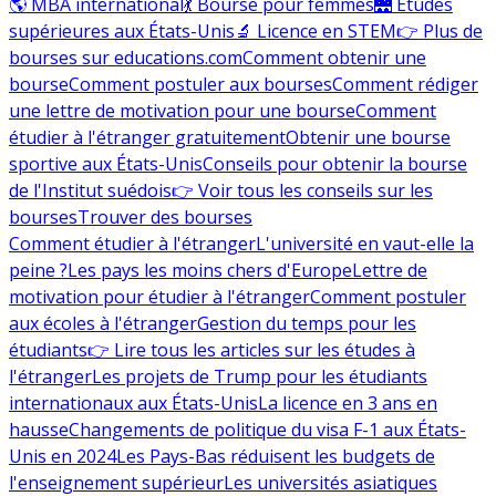
🌎 MBA international
💃 Bourse pour femmes
🌉 Études
supérieures aux États-Unis
🔬 Licence en STEM
👉 Plus de
bourses sur educations.com
Comment obtenir une
bourse
Comment postuler aux bourses
Comment rédiger
une lettre de motivation pour une bourse
Comment
étudier à l'étranger gratuitement
Obtenir une bourse
sportive aux États-Unis
Conseils pour obtenir la bourse
de l'Institut suédois
👉 Voir tous les conseils sur les
bourses
Trouver des bourses
Comment étudier à l'étranger
L'université en vaut-elle la
peine ?
Les pays les moins chers d'Europe
Lettre de
motivation pour étudier à l'étranger
Comment postuler
aux écoles à l'étranger
Gestion du temps pour les
étudiants
👉 Lire tous les articles sur les études à
l'étranger
Les projets de Trump pour les étudiants
internationaux aux États-Unis
La licence en 3 ans en
hausse
Changements de politique du visa F-1 aux États-
Unis en 2024
Les Pays-Bas réduisent les budgets de
l'enseignement supérieur
Les universités asiatiques