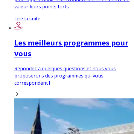
valeur leurs points forts.
Lire la suite
Les meilleurs programmes pour
vous
Répondez à quelques questions et nous vous
proposerons des programmes qui vous
correspondent !