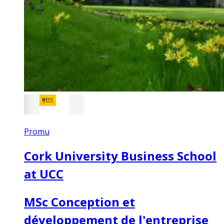
Promu
Cork University Business School
at UCC
MSc Conception et
développement de l'entreprise