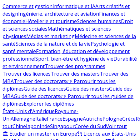
Commerce et gestion
Informatique et IA
Arts créatifs et
design
Ingénierie, architecture et aviation
Finances et
économie
Hôtellerie et tourisme
Sciences humaines
Droit
et sciences sociales
Mathématiques et sciences
physiques
Médias et marketing
Médecine et sciences de la
santé
Sciences de la nature et de la vie
Psychologie et
santé mentale
Formation, éducation et développement
professionnel
Sport, bien-être et hygiène de vie
Durabilité
et environnement
Trouver des programmes
Trouver des licences
Trouver des masters
Trouver des
MBA
Trouver des doctorats
👉 Parcourir tous les
diplômes
Guide des licences
Guide des masters
Guide des
MBA
Guide des doctorats
👉 Parcourir tous les guides de
diplômes
Explorer les diplômes
États-Unis d'Amérique
Royaume-
Uni
Allemagne
Italie
France
Espagne
Autriche
Pologne
Grèce
R
tout
Chine
Japon
Inde
Singapour
Corée du Sud
Voir tout
🏛 Étudier un master en Europe
🗽 Licence aux États-Unis