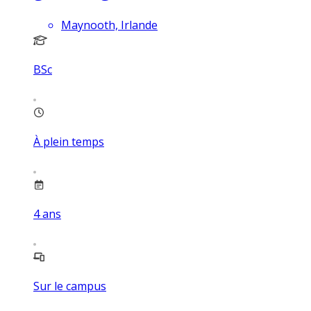
Maynooth, Irlande
BSc
À plein temps
4
ans
Sur le campus