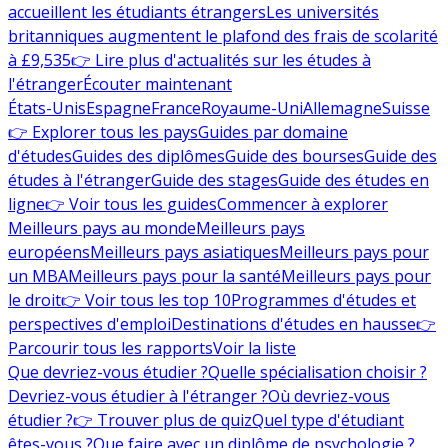
accueillent les étudiants étrangers
Les universités
britanniques augmentent le plafond des frais de scolarité
à £9,535
👉 Lire plus d'actualités sur les études à
l'étranger
Écouter maintenant
États-Unis
Espagne
France
Royaume-Uni
Allemagne
Suisse
👉 Explorer tous les pays
Guides par domaine
d'études
Guides des diplômes
Guide des bourses
Guide des
études à l'étranger
Guide des stages
Guide des études en
ligne
👉 Voir tous les guides
Commencer à explorer
Meilleurs pays au monde
Meilleurs pays
européens
Meilleurs pays asiatiques
Meilleurs pays pour
un MBA
Meilleurs pays pour la santé
Meilleurs pays pour
le droit
👉 Voir tous les top 10
Programmes d'études et
perspectives d'emploi
Destinations d'études en hausse
👉
Parcourir tous les rapports
Voir la liste
Que devriez-vous étudier ?
Quelle spécialisation choisir ?
Devriez-vous étudier à l'étranger ?
Où devriez-vous
étudier ?
👉 Trouver plus de quiz
Quel type d'étudiant
êtes-vous ?
Que faire avec un diplôme de psychologie ?