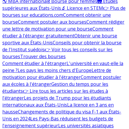
🌎 MBA international
💃 Bourse pour femmes
🌉 Études
supérieures aux États-Unis
🔬 Licence en STEM
👉 Plus de
bourses sur educations.com
Comment obtenir une
bourse
Comment postuler aux bourses
Comment rédiger
une lettre de motivation pour une bourse
Comment
étudier à l'étranger gratuitement
Obtenir une bourse
sportive aux États-Unis
Conseils pour obtenir la bourse
de l'Institut suédois
👉 Voir tous les conseils sur les
bourses
Trouver des bourses
Comment étudier à l'étranger
L'université en vaut-elle la
peine ?
Les pays les moins chers d'Europe
Lettre de
motivation pour étudier à l'étranger
Comment postuler
aux écoles à l'étranger
Gestion du temps pour les
étudiants
👉 Lire tous les articles sur les études à
l'étranger
Les projets de Trump pour les étudiants
internationaux aux États-Unis
La licence en 3 ans en
hausse
Changements de politique du visa F-1 aux États-
Unis en 2024
Les Pays-Bas réduisent les budgets de
l'enseignement supérieur
Les universités asiatiques