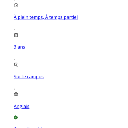
À plein temps, À temps partiel
3
ans
Sur le campus
Anglais