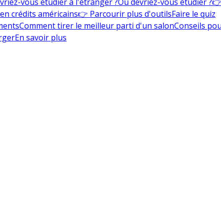
vriez-vous étudier à l'étranger ?
Où devriez-vous étudier ?
👉
en crédits américains
👉 Parcourir plus d'outils
Faire le quiz
ments
Comment tirer le meilleur parti d'un salon
Conseils pou
rger
En savoir plus