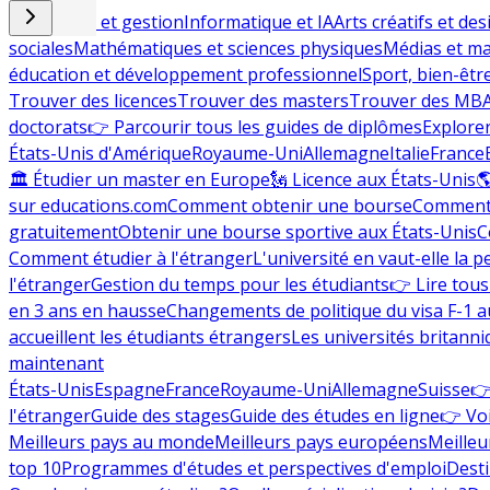
Commerce et gestion
Informatique et IA
Arts créatifs et des
sociales
Mathématiques et sciences physiques
Médias et ma
éducation et développement professionnel
Sport, bien-êtr
Trouver des licences
Trouver des masters
Trouver des MB
doctorats
👉 Parcourir tous les guides de diplômes
Explorer
États-Unis d'Amérique
Royaume-Uni
Allemagne
Italie
France
🏛 Étudier un master en Europe
🗽 Licence aux États-Unis

sur educations.com
Comment obtenir une bourse
Comment 
gratuitement
Obtenir une bourse sportive aux États-Unis
C
Comment étudier à l'étranger
L'université en vaut-elle la p
l'étranger
Gestion du temps pour les étudiants
👉 Lire tous 
en 3 ans en hausse
Changements de politique du visa F-1 a
accueillent les étudiants étrangers
Les universités britanni
maintenant
États-Unis
Espagne
France
Royaume-Uni
Allemagne
Suisse
👉
l'étranger
Guide des stages
Guide des études en ligne
👉 Voi
Meilleurs pays au monde
Meilleurs pays européens
Meilleu
top 10
Programmes d'études et perspectives d'emploi
Desti