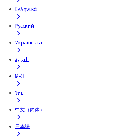
Ελληνικά
Русский
Українська
العربية
हिन्दी
ไทย
中文（简体）
日本語