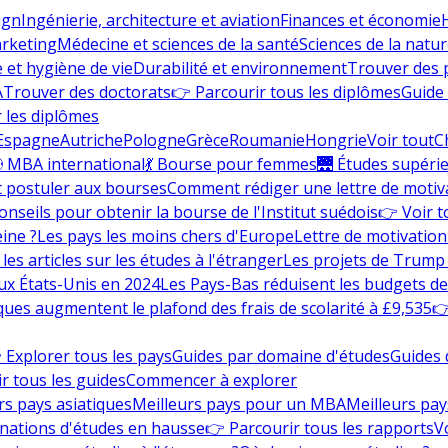
ign
Ingénierie, architecture et aviation
Finances et économie
rketing
Médecine et sciences de la santé
Sciences de la nature
e et hygiène de vie
Durabilité et environnement
Trouver des
A
Trouver des doctorats
👉 Parcourir tous les diplômes
Guide 
 les diplômes
Espagne
Autriche
Pologne
Grèce
Roumanie
Hongrie
Voir tout
C
 MBA international
💃 Bourse pour femmes
🌉 Études supéri
postuler aux bourses
Comment rédiger une lettre de motiv
onseils pour obtenir la bourse de l'Institut suédois
👉 Voir t
eine ?
Les pays les moins chers d'Europe
Lettre de motivation
les articles sur les études à l'étranger
Les projets de Trump 
ux États-Unis en 2024
Les Pays-Bas réduisent les budgets d
ques augmentent le plafond des frais de scolarité à £9,535
👉
 Explorer tous les pays
Guides par domaine d'études
Guides 
r tous les guides
Commencer à explorer
rs pays asiatiques
Meilleurs pays pour un MBA
Meilleurs pay
nations d'études en hausse
👉 Parcourir tous les rapports
Vo