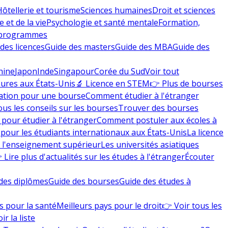
Hôtellerie et tourisme
Sciences humaines
Droit et sciences
 et de la vie
Psychologie et santé mentale
Formation,
 programmes
des licences
Guide des masters
Guide des MBA
Guide des
hine
Japon
Inde
Singapour
Corée du Sud
Voir tout
eures aux États-Unis
🔬 Licence en STEM
👉 Plus de bourses
ation pour une bourse
Comment étudier à l'étranger
ous les conseils sur les bourses
Trouver des bourses
 pour étudier à l'étranger
Comment postuler aux écoles à
pour les étudiants internationaux aux États-Unis
La licence
e l'enseignement supérieur
Les universités asiatiques
 Lire plus d'actualités sur les études à l'étranger
Écouter
des diplômes
Guide des bourses
Guide des études à
s pour la santé
Meilleurs pays pour le droit
👉 Voir tous les
ir la liste