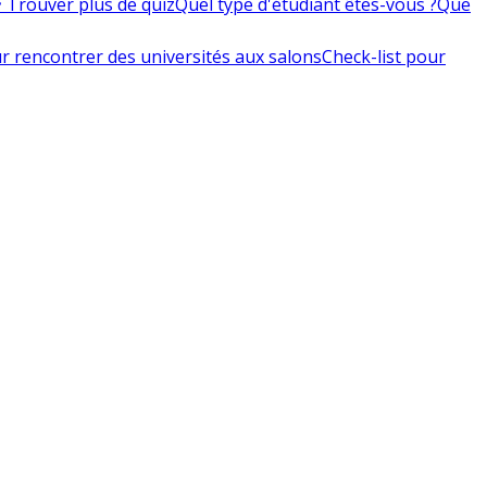
 Trouver plus de quiz
Quel type d'étudiant êtes-vous ?
Que
r rencontrer des universités aux salons
Check-list pour