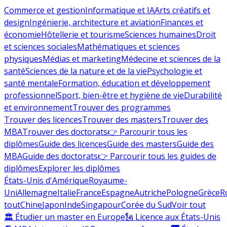
Commerce et gestion
Informatique et IA
Arts créatifs et
design
Ingénierie, architecture et aviation
Finances et
économie
Hôtellerie et tourisme
Sciences humaines
Droit
et sciences sociales
Mathématiques et sciences
physiques
Médias et marketing
Médecine et sciences de la
santé
Sciences de la nature et de la vie
Psychologie et
santé mentale
Formation, éducation et développement
professionnel
Sport, bien-être et hygiène de vie
Durabilité
et environnement
Trouver des programmes
Trouver des licences
Trouver des masters
Trouver des
MBA
Trouver des doctorats
👉 Parcourir tous les
diplômes
Guide des licences
Guide des masters
Guide des
MBA
Guide des doctorats
👉 Parcourir tous les guides de
diplômes
Explorer les diplômes
États-Unis d'Amérique
Royaume-
Uni
Allemagne
Italie
France
Espagne
Autriche
Pologne
Grèce
R
tout
Chine
Japon
Inde
Singapour
Corée du Sud
Voir tout
🏛 Étudier un master en Europe
🗽 Licence aux États-Unis