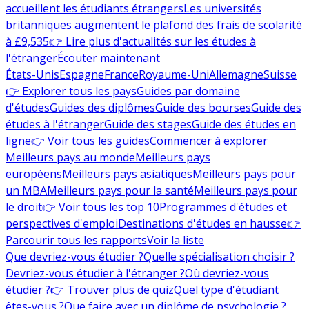
accueillent les étudiants étrangers
Les universités
britanniques augmentent le plafond des frais de scolarité
à £9,535
👉 Lire plus d'actualités sur les études à
l'étranger
Écouter maintenant
États-Unis
Espagne
France
Royaume-Uni
Allemagne
Suisse
👉 Explorer tous les pays
Guides par domaine
d'études
Guides des diplômes
Guide des bourses
Guide des
études à l'étranger
Guide des stages
Guide des études en
ligne
👉 Voir tous les guides
Commencer à explorer
Meilleurs pays au monde
Meilleurs pays
européens
Meilleurs pays asiatiques
Meilleurs pays pour
un MBA
Meilleurs pays pour la santé
Meilleurs pays pour
le droit
👉 Voir tous les top 10
Programmes d'études et
perspectives d'emploi
Destinations d'études en hausse
👉
Parcourir tous les rapports
Voir la liste
Que devriez-vous étudier ?
Quelle spécialisation choisir ?
Devriez-vous étudier à l'étranger ?
Où devriez-vous
étudier ?
👉 Trouver plus de quiz
Quel type d'étudiant
êtes-vous ?
Que faire avec un diplôme de psychologie ?