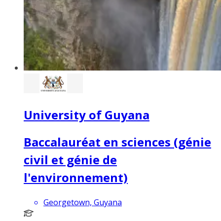
University of Guyana
Baccalauréat en sciences (génie
civil et génie de
l'environnement)
Georgetown, Guyana