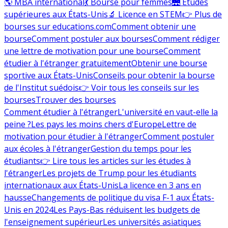
🌎 MBA international
💃 Bourse pour femmes
🌉 Études
supérieures aux États-Unis
🔬 Licence en STEM
👉 Plus de
bourses sur educations.com
Comment obtenir une
bourse
Comment postuler aux bourses
Comment rédiger
une lettre de motivation pour une bourse
Comment
étudier à l'étranger gratuitement
Obtenir une bourse
sportive aux États-Unis
Conseils pour obtenir la bourse
de l'Institut suédois
👉 Voir tous les conseils sur les
bourses
Trouver des bourses
Comment étudier à l'étranger
L'université en vaut-elle la
peine ?
Les pays les moins chers d'Europe
Lettre de
motivation pour étudier à l'étranger
Comment postuler
aux écoles à l'étranger
Gestion du temps pour les
étudiants
👉 Lire tous les articles sur les études à
l'étranger
Les projets de Trump pour les étudiants
internationaux aux États-Unis
La licence en 3 ans en
hausse
Changements de politique du visa F-1 aux États-
Unis en 2024
Les Pays-Bas réduisent les budgets de
l'enseignement supérieur
Les universités asiatiques