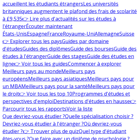
accueillent les étudiants étrangers
Les universités
britanniques augmentent le plafond des frais de scolarité
à £9,535
👉 Lire plus d'actualités sur les études à
l'étranger
Écouter maintenant
États-Unis
Espagne
France
Royaume-Uni
Allemagne
Suisse
👉 Explorer tous les pays
Guides par domaine
d'études
Guides des diplômes
Guide des bourses
Guide des
études à l'étranger
Guide des stages
Guide des études en
ligne
👉 Voir tous les guides
Commencer à explorer
Meilleurs pays au monde
Meilleurs pays
européens
Meilleurs pays asiatiques
Meilleurs pays pour
un MBA
Meilleurs pays pour la santé
Meilleurs pays pour
le droit
👉 Voir tous les top 10
Programmes d'études et
perspectives d'emploi
Destinations d'études en hausse
👉
Parcourir tous les rapports
Voir la liste
Que devriez-vous étudier ?
Quelle spécialisation choisir ?
Devriez-vous étudier à l'étranger ?
Où devriez-vous
étudier ?
👉 Trouver plus de quiz
Quel type d'étudiant
êtes-vous ?
Que faire avec un diplôme de psychologie ?