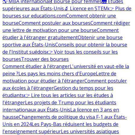
🌎 MBA international
💃 Bourse pour femmes
🌉 Études
supérieures aux États-Unis
🔬 Licence en STEM
👉 Plus de
bourses sur educations.com
Comment obtenir une
bourse
Comment postuler aux bourses
Comment rédiger
une lettre de motivation pour une bourse
Comment
étudier à l'étranger gratuitement
Obtenir une bourse
sportive aux États-Unis
Conseils pour obtenir la bourse
de l'Institut suédois
👉 Voir tous les conseils sur les
bourses
Trouver des bourses
Comment étudier à l'étranger
L'université en vaut-elle la
peine ?
Les pays les moins chers d'Europe
Lettre de
motivation pour étudier à l'étranger
Comment postuler
aux écoles à l'étranger
Gestion du temps pour les
étudiants
👉 Lire tous les articles sur les études à
l'étranger
Les projets de Trump pour les étudiants
internationaux aux États-Unis
La licence en 3 ans en
hausse
Changements de politique du visa F-1 aux États-
Unis en 2024
Les Pays-Bas réduisent les budgets de
l'enseignement supérieur
Les universités asiatiques