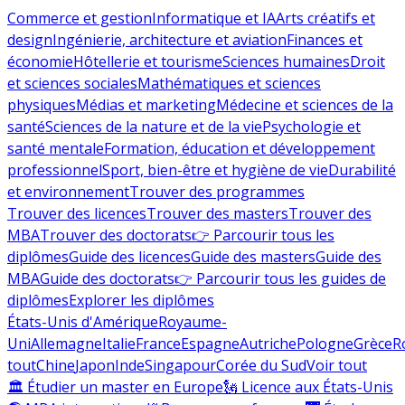
Commerce et gestion
Informatique et IA
Arts créatifs et
design
Ingénierie, architecture et aviation
Finances et
économie
Hôtellerie et tourisme
Sciences humaines
Droit
et sciences sociales
Mathématiques et sciences
physiques
Médias et marketing
Médecine et sciences de la
santé
Sciences de la nature et de la vie
Psychologie et
santé mentale
Formation, éducation et développement
professionnel
Sport, bien-être et hygiène de vie
Durabilité
et environnement
Trouver des programmes
Trouver des licences
Trouver des masters
Trouver des
MBA
Trouver des doctorats
👉 Parcourir tous les
diplômes
Guide des licences
Guide des masters
Guide des
MBA
Guide des doctorats
👉 Parcourir tous les guides de
diplômes
Explorer les diplômes
États-Unis d'Amérique
Royaume-
Uni
Allemagne
Italie
France
Espagne
Autriche
Pologne
Grèce
R
tout
Chine
Japon
Inde
Singapour
Corée du Sud
Voir tout
🏛 Étudier un master en Europe
🗽 Licence aux États-Unis