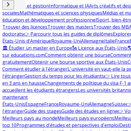
Commerce et gestion
Informatique et IA
Arts créatifs et des
sociales
Mathématiques et sciences physiques
Médias et ma
éducation et développement professionnel
Sport, bien-êtr
Trouver des licences
Trouver des masters
Trouver des MB
doctorats
👉 Parcourir tous les guides de diplômes
Explorer
États-Unis d'Amérique
Royaume-Uni
Allemagne
Italie
France
🏛 Étudier un master en Europe
🗽 Licence aux États-Unis

sur educations.com
Comment obtenir une bourse
Comment 
gratuitement
Obtenir une bourse sportive aux États-Unis
C
Comment étudier à l'étranger
L'université en vaut-elle la p
l'étranger
Gestion du temps pour les étudiants
👉 Lire tous 
en 3 ans en hausse
Changements de politique du visa F-1 a
accueillent les étudiants étrangers
Les universités britanni
maintenant
États-Unis
Espagne
France
Royaume-Uni
Allemagne
Suisse
👉
l'étranger
Guide des stages
Guide des études en ligne
👉 Voi
Meilleurs pays au monde
Meilleurs pays européens
Meilleu
top 10
Programmes d'études et perspectives d'emploi
Desti