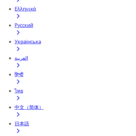
Ελληνικά
Русский
Українська
العربية
हिन्दी
ไทย
中文（简体）
日本語