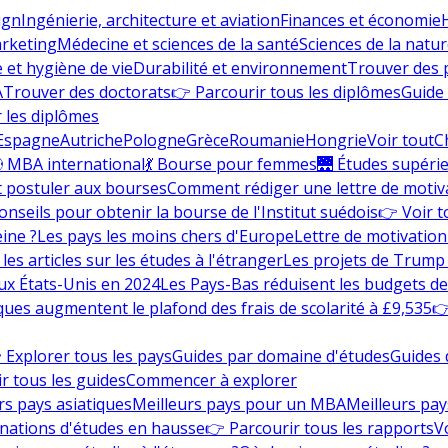
ign
Ingénierie, architecture et aviation
Finances et économie
rketing
Médecine et sciences de la santé
Sciences de la nature
e et hygiène de vie
Durabilité et environnement
Trouver des
A
Trouver des doctorats
👉 Parcourir tous les diplômes
Guide 
 les diplômes
Espagne
Autriche
Pologne
Grèce
Roumanie
Hongrie
Voir tout
C
 MBA international
💃 Bourse pour femmes
🌉 Études supéri
postuler aux bourses
Comment rédiger une lettre de motiv
onseils pour obtenir la bourse de l'Institut suédois
👉 Voir t
eine ?
Les pays les moins chers d'Europe
Lettre de motivation
les articles sur les études à l'étranger
Les projets de Trump 
ux États-Unis en 2024
Les Pays-Bas réduisent les budgets d
ques augmentent le plafond des frais de scolarité à £9,535
👉
 Explorer tous les pays
Guides par domaine d'études
Guides 
r tous les guides
Commencer à explorer
rs pays asiatiques
Meilleurs pays pour un MBA
Meilleurs pay
nations d'études en hausse
👉 Parcourir tous les rapports
Vo