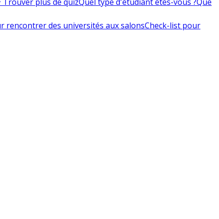
 Trouver plus de quiz
Quel type d'étudiant êtes-vous ?
Que
r rencontrer des universités aux salons
Check-list pour