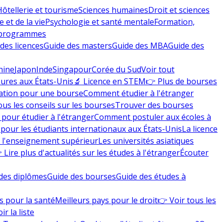
Hôtellerie et tourisme
Sciences humaines
Droit et sciences
 et de la vie
Psychologie et santé mentale
Formation,
 programmes
des licences
Guide des masters
Guide des MBA
Guide des
hine
Japon
Inde
Singapour
Corée du Sud
Voir tout
eures aux États-Unis
🔬 Licence en STEM
👉 Plus de bourses
ation pour une bourse
Comment étudier à l'étranger
ous les conseils sur les bourses
Trouver des bourses
 pour étudier à l'étranger
Comment postuler aux écoles à
pour les étudiants internationaux aux États-Unis
La licence
e l'enseignement supérieur
Les universités asiatiques
 Lire plus d'actualités sur les études à l'étranger
Écouter
des diplômes
Guide des bourses
Guide des études à
s pour la santé
Meilleurs pays pour le droit
👉 Voir tous les
ir la liste