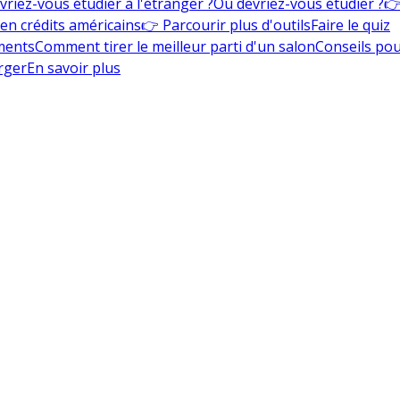
vriez-vous étudier à l'étranger ?
Où devriez-vous étudier ?
👉
en crédits américains
👉 Parcourir plus d'outils
Faire le quiz
ments
Comment tirer le meilleur parti d'un salon
Conseils pou
rger
En savoir plus