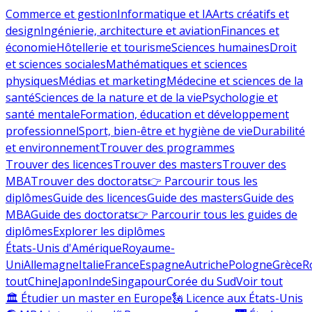
Commerce et gestion
Informatique et IA
Arts créatifs et
design
Ingénierie, architecture et aviation
Finances et
économie
Hôtellerie et tourisme
Sciences humaines
Droit
et sciences sociales
Mathématiques et sciences
physiques
Médias et marketing
Médecine et sciences de la
santé
Sciences de la nature et de la vie
Psychologie et
santé mentale
Formation, éducation et développement
professionnel
Sport, bien-être et hygiène de vie
Durabilité
et environnement
Trouver des programmes
Trouver des licences
Trouver des masters
Trouver des
MBA
Trouver des doctorats
👉 Parcourir tous les
diplômes
Guide des licences
Guide des masters
Guide des
MBA
Guide des doctorats
👉 Parcourir tous les guides de
diplômes
Explorer les diplômes
États-Unis d'Amérique
Royaume-
Uni
Allemagne
Italie
France
Espagne
Autriche
Pologne
Grèce
R
tout
Chine
Japon
Inde
Singapour
Corée du Sud
Voir tout
🏛 Étudier un master en Europe
🗽 Licence aux États-Unis