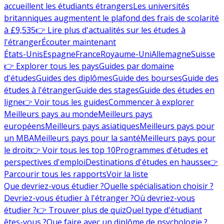
accueillent les étudiants étrangers
Les universités
britanniques augmentent le plafond des frais de scolarité
à £9,535
👉 Lire plus d'actualités sur les études à
l'étranger
Écouter maintenant
États-Unis
Espagne
France
Royaume-Uni
Allemagne
Suisse
👉 Explorer tous les pays
Guides par domaine
d'études
Guides des diplômes
Guide des bourses
Guide des
études à l'étranger
Guide des stages
Guide des études en
ligne
👉 Voir tous les guides
Commencer à explorer
Meilleurs pays au monde
Meilleurs pays
européens
Meilleurs pays asiatiques
Meilleurs pays pour
un MBA
Meilleurs pays pour la santé
Meilleurs pays pour
le droit
👉 Voir tous les top 10
Programmes d'études et
perspectives d'emploi
Destinations d'études en hausse
👉
Parcourir tous les rapports
Voir la liste
Que devriez-vous étudier ?
Quelle spécialisation choisir ?
Devriez-vous étudier à l'étranger ?
Où devriez-vous
étudier ?
👉 Trouver plus de quiz
Quel type d'étudiant
êtes-vous ?
Que faire avec un diplôme de psychologie ?