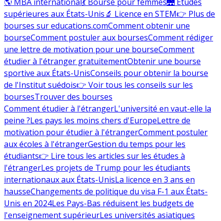
🌎 MBA international
💃 Bourse pour femmes
🌉 Études
supérieures aux États-Unis
🔬 Licence en STEM
👉 Plus de
bourses sur educations.com
Comment obtenir une
bourse
Comment postuler aux bourses
Comment rédiger
une lettre de motivation pour une bourse
Comment
étudier à l'étranger gratuitement
Obtenir une bourse
sportive aux États-Unis
Conseils pour obtenir la bourse
de l'Institut suédois
👉 Voir tous les conseils sur les
bourses
Trouver des bourses
Comment étudier à l'étranger
L'université en vaut-elle la
peine ?
Les pays les moins chers d'Europe
Lettre de
motivation pour étudier à l'étranger
Comment postuler
aux écoles à l'étranger
Gestion du temps pour les
étudiants
👉 Lire tous les articles sur les études à
l'étranger
Les projets de Trump pour les étudiants
internationaux aux États-Unis
La licence en 3 ans en
hausse
Changements de politique du visa F-1 aux États-
Unis en 2024
Les Pays-Bas réduisent les budgets de
l'enseignement supérieur
Les universités asiatiques