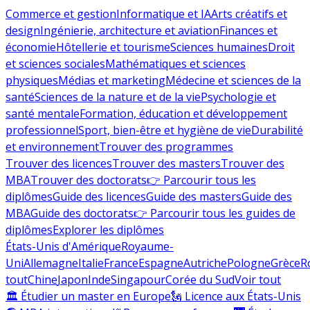
Commerce et gestion
Informatique et IA
Arts créatifs et
design
Ingénierie, architecture et aviation
Finances et
économie
Hôtellerie et tourisme
Sciences humaines
Droit
et sciences sociales
Mathématiques et sciences
physiques
Médias et marketing
Médecine et sciences de la
santé
Sciences de la nature et de la vie
Psychologie et
santé mentale
Formation, éducation et développement
professionnel
Sport, bien-être et hygiène de vie
Durabilité
et environnement
Trouver des programmes
Trouver des licences
Trouver des masters
Trouver des
MBA
Trouver des doctorats
👉 Parcourir tous les
diplômes
Guide des licences
Guide des masters
Guide des
MBA
Guide des doctorats
👉 Parcourir tous les guides de
diplômes
Explorer les diplômes
États-Unis d'Amérique
Royaume-
Uni
Allemagne
Italie
France
Espagne
Autriche
Pologne
Grèce
R
tout
Chine
Japon
Inde
Singapour
Corée du Sud
Voir tout
🏛 Étudier un master en Europe
🗽 Licence aux États-Unis