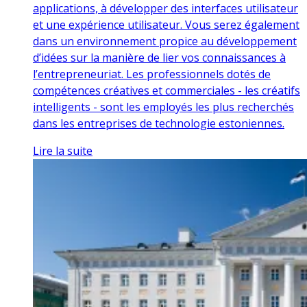
applications, à développer des interfaces utilisateur
et une expérience utilisateur. Vous serez également
dans un environnement propice au développement
d’idées sur la manière de lier vos connaissances à
l’entrepreneuriat. Les professionnels dotés de
compétences créatives et commerciales - les créatifs
intelligents - sont les employés les plus recherchés
dans les entreprises de technologie estoniennes.
Lire la suite