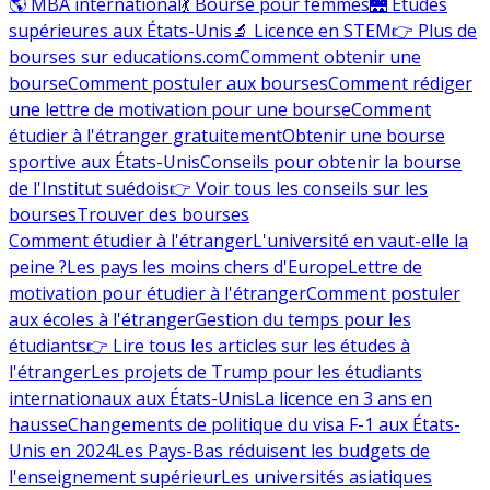
🌎 MBA international
💃 Bourse pour femmes
🌉 Études
supérieures aux États-Unis
🔬 Licence en STEM
👉 Plus de
bourses sur educations.com
Comment obtenir une
bourse
Comment postuler aux bourses
Comment rédiger
une lettre de motivation pour une bourse
Comment
étudier à l'étranger gratuitement
Obtenir une bourse
sportive aux États-Unis
Conseils pour obtenir la bourse
de l'Institut suédois
👉 Voir tous les conseils sur les
bourses
Trouver des bourses
Comment étudier à l'étranger
L'université en vaut-elle la
peine ?
Les pays les moins chers d'Europe
Lettre de
motivation pour étudier à l'étranger
Comment postuler
aux écoles à l'étranger
Gestion du temps pour les
étudiants
👉 Lire tous les articles sur les études à
l'étranger
Les projets de Trump pour les étudiants
internationaux aux États-Unis
La licence en 3 ans en
hausse
Changements de politique du visa F-1 aux États-
Unis en 2024
Les Pays-Bas réduisent les budgets de
l'enseignement supérieur
Les universités asiatiques