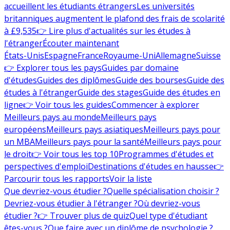
accueillent les étudiants étrangers
Les universités
britanniques augmentent le plafond des frais de scolarité
à £9,535
👉 Lire plus d'actualités sur les études à
l'étranger
Écouter maintenant
États-Unis
Espagne
France
Royaume-Uni
Allemagne
Suisse
👉 Explorer tous les pays
Guides par domaine
d'études
Guides des diplômes
Guide des bourses
Guide des
études à l'étranger
Guide des stages
Guide des études en
ligne
👉 Voir tous les guides
Commencer à explorer
Meilleurs pays au monde
Meilleurs pays
européens
Meilleurs pays asiatiques
Meilleurs pays pour
un MBA
Meilleurs pays pour la santé
Meilleurs pays pour
le droit
👉 Voir tous les top 10
Programmes d'études et
perspectives d'emploi
Destinations d'études en hausse
👉
Parcourir tous les rapports
Voir la liste
Que devriez-vous étudier ?
Quelle spécialisation choisir ?
Devriez-vous étudier à l'étranger ?
Où devriez-vous
étudier ?
👉 Trouver plus de quiz
Quel type d'étudiant
êtes-vous ?
Que faire avec un diplôme de psychologie ?