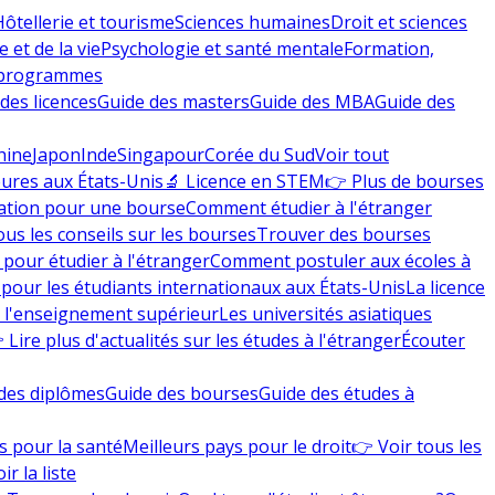
Hôtellerie et tourisme
Sciences humaines
Droit et sciences
 et de la vie
Psychologie et santé mentale
Formation,
 programmes
des licences
Guide des masters
Guide des MBA
Guide des
hine
Japon
Inde
Singapour
Corée du Sud
Voir tout
eures aux États-Unis
🔬 Licence en STEM
👉 Plus de bourses
ation pour une bourse
Comment étudier à l'étranger
ous les conseils sur les bourses
Trouver des bourses
 pour étudier à l'étranger
Comment postuler aux écoles à
pour les étudiants internationaux aux États-Unis
La licence
e l'enseignement supérieur
Les universités asiatiques
 Lire plus d'actualités sur les études à l'étranger
Écouter
des diplômes
Guide des bourses
Guide des études à
s pour la santé
Meilleurs pays pour le droit
👉 Voir tous les
ir la liste