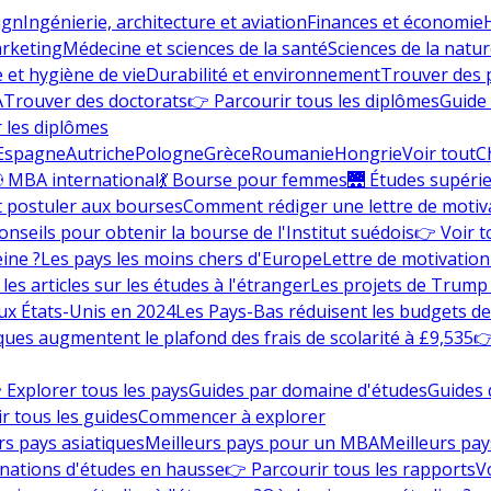
ign
Ingénierie, architecture et aviation
Finances et économie
rketing
Médecine et sciences de la santé
Sciences de la nature
e et hygiène de vie
Durabilité et environnement
Trouver des
A
Trouver des doctorats
👉 Parcourir tous les diplômes
Guide 
 les diplômes
Espagne
Autriche
Pologne
Grèce
Roumanie
Hongrie
Voir tout
C
 MBA international
💃 Bourse pour femmes
🌉 Études supéri
postuler aux bourses
Comment rédiger une lettre de motiv
onseils pour obtenir la bourse de l'Institut suédois
👉 Voir t
eine ?
Les pays les moins chers d'Europe
Lettre de motivation
les articles sur les études à l'étranger
Les projets de Trump 
ux États-Unis en 2024
Les Pays-Bas réduisent les budgets d
ques augmentent le plafond des frais de scolarité à £9,535
👉
 Explorer tous les pays
Guides par domaine d'études
Guides 
r tous les guides
Commencer à explorer
rs pays asiatiques
Meilleurs pays pour un MBA
Meilleurs pay
nations d'études en hausse
👉 Parcourir tous les rapports
Vo