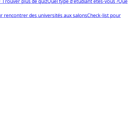
 Trouver plus de quiz
Quel type d'étudiant êtes-vous ?
Que
r rencontrer des universités aux salons
Check-list pour