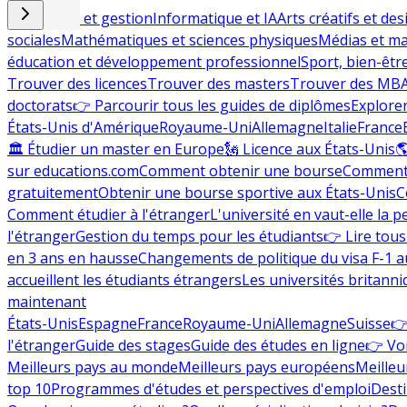
Commerce et gestion
Informatique et IA
Arts créatifs et des
sociales
Mathématiques et sciences physiques
Médias et ma
éducation et développement professionnel
Sport, bien-êtr
Trouver des licences
Trouver des masters
Trouver des MB
doctorats
👉 Parcourir tous les guides de diplômes
Explorer
États-Unis d'Amérique
Royaume-Uni
Allemagne
Italie
France
🏛 Étudier un master en Europe
🗽 Licence aux États-Unis

sur educations.com
Comment obtenir une bourse
Comment 
gratuitement
Obtenir une bourse sportive aux États-Unis
C
Comment étudier à l'étranger
L'université en vaut-elle la p
l'étranger
Gestion du temps pour les étudiants
👉 Lire tous 
en 3 ans en hausse
Changements de politique du visa F-1 a
accueillent les étudiants étrangers
Les universités britanni
maintenant
États-Unis
Espagne
France
Royaume-Uni
Allemagne
Suisse
👉
l'étranger
Guide des stages
Guide des études en ligne
👉 Voi
Meilleurs pays au monde
Meilleurs pays européens
Meilleu
top 10
Programmes d'études et perspectives d'emploi
Desti