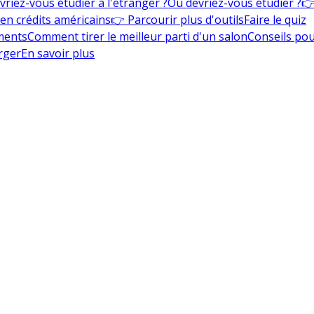
vriez-vous étudier à l'étranger ?
Où devriez-vous étudier ?
👉
en crédits américains
👉 Parcourir plus d'outils
Faire le quiz
ments
Comment tirer le meilleur parti d'un salon
Conseils pou
rger
En savoir plus