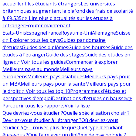
accueillent les étudiants étrangers
Les universités
britanniques augmentent le plafond des frais de scolarité
à £9,535
👉 Lire plus d'actualités sur les études à
l'étranger
Écouter maintenant
États-Unis
Espagne
France
Royaume-Uni
Allemagne
Suisse
👉 Explorer tous les pays
Guides par domaine
d'études
Guides des diplômes
Guide des bourses
Guide des
études à l'étranger
Guide des stages
Guide des études en
ligne
👉 Voir tous les guides
Commencer à explorer
Meilleurs pays au monde
Meilleurs pays
européens
Meilleurs pays asiatiques
Meilleurs pays pour
un MBA
Meilleurs pays pour la santé
Meilleurs pays pour
le droit
👉 Voir tous les top 10
Programmes d'études et
perspectives d'emploi
Destinations d'études en hausse
👉
Parcourir tous les rapports
Voir la liste
Que devriez-vous étudier ?
Quelle spécialisation choisir ?
Devriez-vous étudier à l'étranger ?
Où devriez-vous
étudier ?
👉 Trouver plus de quiz
Quel type d'étudiant
êtes-vous ?
Que faire avec un diplôme de psychologie ?