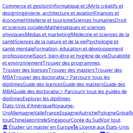
Commerce et gestion
Informatique et IA
Arts créatifs et
design
Ingénierie, architecture et aviation
Finances et
économie
Hôtellerie et tourisme
Sciences humaines
Droit
et sciences sociales
Mathématiques et sciences
physiques
Médias et marketing
Médecine et sciences de la
santé
Sciences de la nature et de la vie
Psychologie et
santé mentale
Formation, éducation et développement
professionnel
Sport, bien-être et hygiène de vie
Durabilité
et environnement
Trouver des programmes
Trouver des licences
Trouver des masters
Trouver des
MBA
Trouver des doctorats
👉 Parcourir tous les
diplômes
Guide des licences
Guide des masters
Guide des
MBA
Guide des doctorats
👉 Parcourir tous les guides de
diplômes
Explorer les diplômes
États-Unis d'Amérique
Royaume-
Uni
Allemagne
Italie
France
Espagne
Autriche
Pologne
Grèce
R
tout
Chine
Japon
Inde
Singapour
Corée du Sud
Voir tout
🏛 Étudier un master en Europe
🗽 Licence aux États-Unis