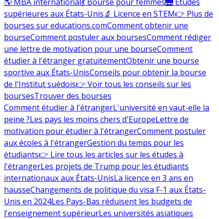
🌎 MBA international
💃 Bourse pour femmes
🌉 Études
supérieures aux États-Unis
🔬 Licence en STEM
👉 Plus de
bourses sur educations.com
Comment obtenir une
bourse
Comment postuler aux bourses
Comment rédiger
une lettre de motivation pour une bourse
Comment
étudier à l'étranger gratuitement
Obtenir une bourse
sportive aux États-Unis
Conseils pour obtenir la bourse
de l'Institut suédois
👉 Voir tous les conseils sur les
bourses
Trouver des bourses
Comment étudier à l'étranger
L'université en vaut-elle la
peine ?
Les pays les moins chers d'Europe
Lettre de
motivation pour étudier à l'étranger
Comment postuler
aux écoles à l'étranger
Gestion du temps pour les
étudiants
👉 Lire tous les articles sur les études à
l'étranger
Les projets de Trump pour les étudiants
internationaux aux États-Unis
La licence en 3 ans en
hausse
Changements de politique du visa F-1 aux États-
Unis en 2024
Les Pays-Bas réduisent les budgets de
l'enseignement supérieur
Les universités asiatiques