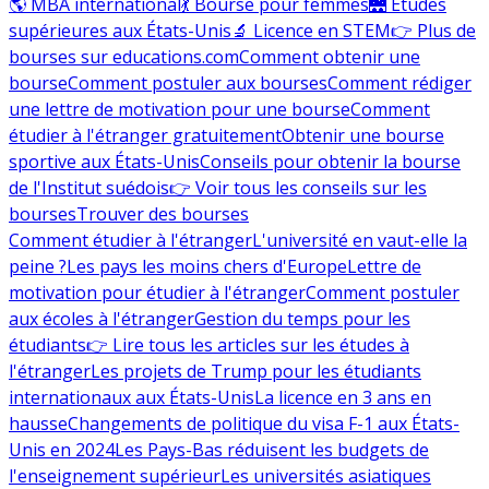
🌎 MBA international
💃 Bourse pour femmes
🌉 Études
supérieures aux États-Unis
🔬 Licence en STEM
👉 Plus de
bourses sur educations.com
Comment obtenir une
bourse
Comment postuler aux bourses
Comment rédiger
une lettre de motivation pour une bourse
Comment
étudier à l'étranger gratuitement
Obtenir une bourse
sportive aux États-Unis
Conseils pour obtenir la bourse
de l'Institut suédois
👉 Voir tous les conseils sur les
bourses
Trouver des bourses
Comment étudier à l'étranger
L'université en vaut-elle la
peine ?
Les pays les moins chers d'Europe
Lettre de
motivation pour étudier à l'étranger
Comment postuler
aux écoles à l'étranger
Gestion du temps pour les
étudiants
👉 Lire tous les articles sur les études à
l'étranger
Les projets de Trump pour les étudiants
internationaux aux États-Unis
La licence en 3 ans en
hausse
Changements de politique du visa F-1 aux États-
Unis en 2024
Les Pays-Bas réduisent les budgets de
l'enseignement supérieur
Les universités asiatiques