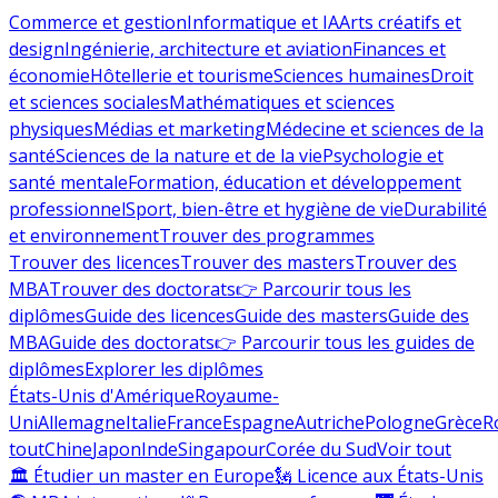
Commerce et gestion
Informatique et IA
Arts créatifs et
design
Ingénierie, architecture et aviation
Finances et
économie
Hôtellerie et tourisme
Sciences humaines
Droit
et sciences sociales
Mathématiques et sciences
physiques
Médias et marketing
Médecine et sciences de la
santé
Sciences de la nature et de la vie
Psychologie et
santé mentale
Formation, éducation et développement
professionnel
Sport, bien-être et hygiène de vie
Durabilité
et environnement
Trouver des programmes
Trouver des licences
Trouver des masters
Trouver des
MBA
Trouver des doctorats
👉 Parcourir tous les
diplômes
Guide des licences
Guide des masters
Guide des
MBA
Guide des doctorats
👉 Parcourir tous les guides de
diplômes
Explorer les diplômes
États-Unis d'Amérique
Royaume-
Uni
Allemagne
Italie
France
Espagne
Autriche
Pologne
Grèce
R
tout
Chine
Japon
Inde
Singapour
Corée du Sud
Voir tout
🏛 Étudier un master en Europe
🗽 Licence aux États-Unis