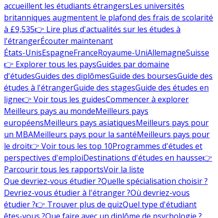
accueillent les étudiants étrangers
Les universités
britanniques augmentent le plafond des frais de scolarité
à £9,535
👉 Lire plus d'actualités sur les études à
l'étranger
Écouter maintenant
États-Unis
Espagne
France
Royaume-Uni
Allemagne
Suisse
👉 Explorer tous les pays
Guides par domaine
d'études
Guides des diplômes
Guide des bourses
Guide des
études à l'étranger
Guide des stages
Guide des études en
ligne
👉 Voir tous les guides
Commencer à explorer
Meilleurs pays au monde
Meilleurs pays
européens
Meilleurs pays asiatiques
Meilleurs pays pour
un MBA
Meilleurs pays pour la santé
Meilleurs pays pour
le droit
👉 Voir tous les top 10
Programmes d'études et
perspectives d'emploi
Destinations d'études en hausse
👉
Parcourir tous les rapports
Voir la liste
Que devriez-vous étudier ?
Quelle spécialisation choisir ?
Devriez-vous étudier à l'étranger ?
Où devriez-vous
étudier ?
👉 Trouver plus de quiz
Quel type d'étudiant
êtes-vous ?
Que faire avec un diplôme de psychologie ?