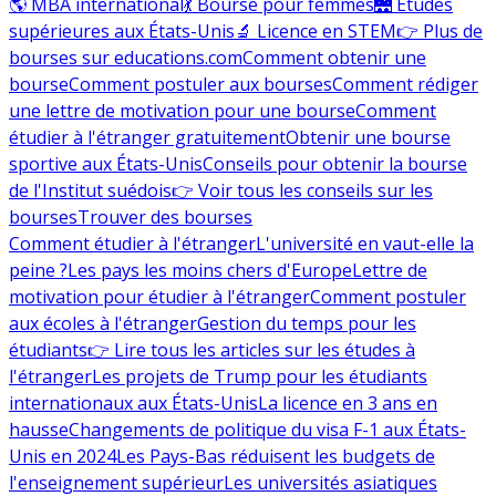
🌎 MBA international
💃 Bourse pour femmes
🌉 Études
supérieures aux États-Unis
🔬 Licence en STEM
👉 Plus de
bourses sur educations.com
Comment obtenir une
bourse
Comment postuler aux bourses
Comment rédiger
une lettre de motivation pour une bourse
Comment
étudier à l'étranger gratuitement
Obtenir une bourse
sportive aux États-Unis
Conseils pour obtenir la bourse
de l'Institut suédois
👉 Voir tous les conseils sur les
bourses
Trouver des bourses
Comment étudier à l'étranger
L'université en vaut-elle la
peine ?
Les pays les moins chers d'Europe
Lettre de
motivation pour étudier à l'étranger
Comment postuler
aux écoles à l'étranger
Gestion du temps pour les
étudiants
👉 Lire tous les articles sur les études à
l'étranger
Les projets de Trump pour les étudiants
internationaux aux États-Unis
La licence en 3 ans en
hausse
Changements de politique du visa F-1 aux États-
Unis en 2024
Les Pays-Bas réduisent les budgets de
l'enseignement supérieur
Les universités asiatiques