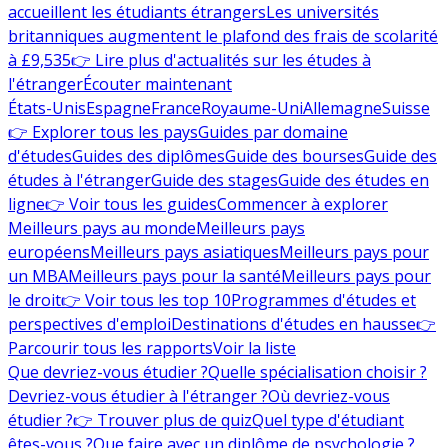
accueillent les étudiants étrangers
Les universités
britanniques augmentent le plafond des frais de scolarité
à £9,535
👉 Lire plus d'actualités sur les études à
l'étranger
Écouter maintenant
États-Unis
Espagne
France
Royaume-Uni
Allemagne
Suisse
👉 Explorer tous les pays
Guides par domaine
d'études
Guides des diplômes
Guide des bourses
Guide des
études à l'étranger
Guide des stages
Guide des études en
ligne
👉 Voir tous les guides
Commencer à explorer
Meilleurs pays au monde
Meilleurs pays
européens
Meilleurs pays asiatiques
Meilleurs pays pour
un MBA
Meilleurs pays pour la santé
Meilleurs pays pour
le droit
👉 Voir tous les top 10
Programmes d'études et
perspectives d'emploi
Destinations d'études en hausse
👉
Parcourir tous les rapports
Voir la liste
Que devriez-vous étudier ?
Quelle spécialisation choisir ?
Devriez-vous étudier à l'étranger ?
Où devriez-vous
étudier ?
👉 Trouver plus de quiz
Quel type d'étudiant
êtes-vous ?
Que faire avec un diplôme de psychologie ?