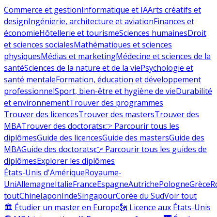
Commerce et gestion
Informatique et IA
Arts créatifs et
design
Ingénierie, architecture et aviation
Finances et
économie
Hôtellerie et tourisme
Sciences humaines
Droit
et sciences sociales
Mathématiques et sciences
physiques
Médias et marketing
Médecine et sciences de la
santé
Sciences de la nature et de la vie
Psychologie et
santé mentale
Formation, éducation et développement
professionnel
Sport, bien-être et hygiène de vie
Durabilité
et environnement
Trouver des programmes
Trouver des licences
Trouver des masters
Trouver des
MBA
Trouver des doctorats
👉 Parcourir tous les
diplômes
Guide des licences
Guide des masters
Guide des
MBA
Guide des doctorats
👉 Parcourir tous les guides de
diplômes
Explorer les diplômes
États-Unis d'Amérique
Royaume-
Uni
Allemagne
Italie
France
Espagne
Autriche
Pologne
Grèce
R
tout
Chine
Japon
Inde
Singapour
Corée du Sud
Voir tout
🏛 Étudier un master en Europe
🗽 Licence aux États-Unis