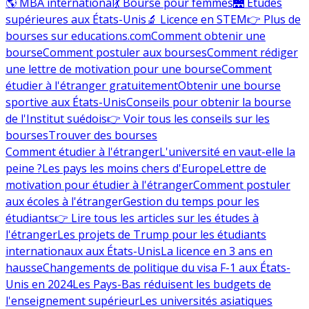
🌎 MBA international
💃 Bourse pour femmes
🌉 Études
supérieures aux États-Unis
🔬 Licence en STEM
👉 Plus de
bourses sur educations.com
Comment obtenir une
bourse
Comment postuler aux bourses
Comment rédiger
une lettre de motivation pour une bourse
Comment
étudier à l'étranger gratuitement
Obtenir une bourse
sportive aux États-Unis
Conseils pour obtenir la bourse
de l'Institut suédois
👉 Voir tous les conseils sur les
bourses
Trouver des bourses
Comment étudier à l'étranger
L'université en vaut-elle la
peine ?
Les pays les moins chers d'Europe
Lettre de
motivation pour étudier à l'étranger
Comment postuler
aux écoles à l'étranger
Gestion du temps pour les
étudiants
👉 Lire tous les articles sur les études à
l'étranger
Les projets de Trump pour les étudiants
internationaux aux États-Unis
La licence en 3 ans en
hausse
Changements de politique du visa F-1 aux États-
Unis en 2024
Les Pays-Bas réduisent les budgets de
l'enseignement supérieur
Les universités asiatiques