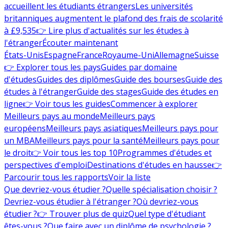
accueillent les étudiants étrangers
Les universités
britanniques augmentent le plafond des frais de scolarité
à £9,535
👉 Lire plus d'actualités sur les études à
l'étranger
Écouter maintenant
États-Unis
Espagne
France
Royaume-Uni
Allemagne
Suisse
👉 Explorer tous les pays
Guides par domaine
d'études
Guides des diplômes
Guide des bourses
Guide des
études à l'étranger
Guide des stages
Guide des études en
ligne
👉 Voir tous les guides
Commencer à explorer
Meilleurs pays au monde
Meilleurs pays
européens
Meilleurs pays asiatiques
Meilleurs pays pour
un MBA
Meilleurs pays pour la santé
Meilleurs pays pour
le droit
👉 Voir tous les top 10
Programmes d'études et
perspectives d'emploi
Destinations d'études en hausse
👉
Parcourir tous les rapports
Voir la liste
Que devriez-vous étudier ?
Quelle spécialisation choisir ?
Devriez-vous étudier à l'étranger ?
Où devriez-vous
étudier ?
👉 Trouver plus de quiz
Quel type d'étudiant
êtes-vous ?
Que faire avec un diplôme de psychologie ?