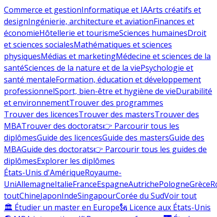
Commerce et gestion
Informatique et IA
Arts créatifs et
design
Ingénierie, architecture et aviation
Finances et
économie
Hôtellerie et tourisme
Sciences humaines
Droit
et sciences sociales
Mathématiques et sciences
physiques
Médias et marketing
Médecine et sciences de la
santé
Sciences de la nature et de la vie
Psychologie et
santé mentale
Formation, éducation et développement
professionnel
Sport, bien-être et hygiène de vie
Durabilité
et environnement
Trouver des programmes
Trouver des licences
Trouver des masters
Trouver des
MBA
Trouver des doctorats
👉 Parcourir tous les
diplômes
Guide des licences
Guide des masters
Guide des
MBA
Guide des doctorats
👉 Parcourir tous les guides de
diplômes
Explorer les diplômes
États-Unis d'Amérique
Royaume-
Uni
Allemagne
Italie
France
Espagne
Autriche
Pologne
Grèce
R
tout
Chine
Japon
Inde
Singapour
Corée du Sud
Voir tout
🏛 Étudier un master en Europe
🗽 Licence aux États-Unis