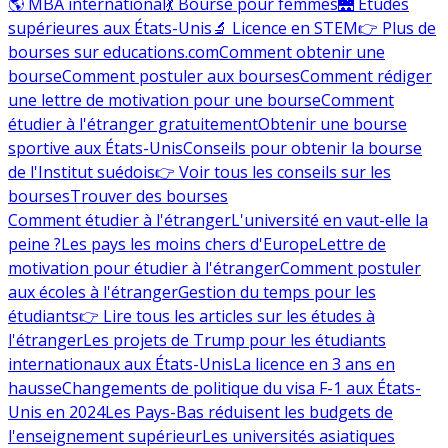
🌎 MBA international
💃 Bourse pour femmes
🌉 Études
supérieures aux États-Unis
🔬 Licence en STEM
👉 Plus de
bourses sur educations.com
Comment obtenir une
bourse
Comment postuler aux bourses
Comment rédiger
une lettre de motivation pour une bourse
Comment
étudier à l'étranger gratuitement
Obtenir une bourse
sportive aux États-Unis
Conseils pour obtenir la bourse
de l'Institut suédois
👉 Voir tous les conseils sur les
bourses
Trouver des bourses
Comment étudier à l'étranger
L'université en vaut-elle la
peine ?
Les pays les moins chers d'Europe
Lettre de
motivation pour étudier à l'étranger
Comment postuler
aux écoles à l'étranger
Gestion du temps pour les
étudiants
👉 Lire tous les articles sur les études à
l'étranger
Les projets de Trump pour les étudiants
internationaux aux États-Unis
La licence en 3 ans en
hausse
Changements de politique du visa F-1 aux États-
Unis en 2024
Les Pays-Bas réduisent les budgets de
l'enseignement supérieur
Les universités asiatiques