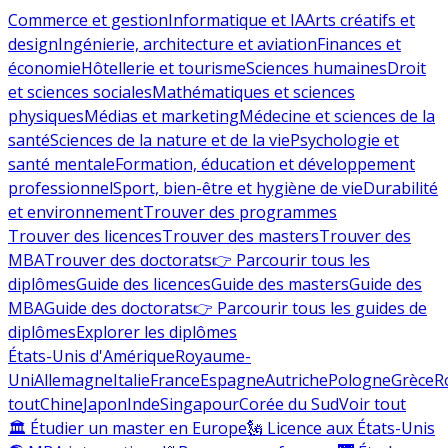
Commerce et gestion
Informatique et IA
Arts créatifs et
design
Ingénierie, architecture et aviation
Finances et
économie
Hôtellerie et tourisme
Sciences humaines
Droit
et sciences sociales
Mathématiques et sciences
physiques
Médias et marketing
Médecine et sciences de la
santé
Sciences de la nature et de la vie
Psychologie et
santé mentale
Formation, éducation et développement
professionnel
Sport, bien-être et hygiène de vie
Durabilité
et environnement
Trouver des programmes
Trouver des licences
Trouver des masters
Trouver des
MBA
Trouver des doctorats
👉 Parcourir tous les
diplômes
Guide des licences
Guide des masters
Guide des
MBA
Guide des doctorats
👉 Parcourir tous les guides de
diplômes
Explorer les diplômes
États-Unis d'Amérique
Royaume-
Uni
Allemagne
Italie
France
Espagne
Autriche
Pologne
Grèce
R
tout
Chine
Japon
Inde
Singapour
Corée du Sud
Voir tout
🏛 Étudier un master en Europe
🗽 Licence aux États-Unis