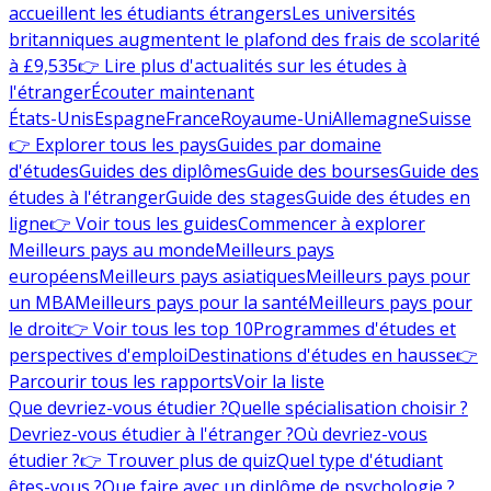
accueillent les étudiants étrangers
Les universités
britanniques augmentent le plafond des frais de scolarité
à £9,535
👉 Lire plus d'actualités sur les études à
l'étranger
Écouter maintenant
États-Unis
Espagne
France
Royaume-Uni
Allemagne
Suisse
👉 Explorer tous les pays
Guides par domaine
d'études
Guides des diplômes
Guide des bourses
Guide des
études à l'étranger
Guide des stages
Guide des études en
ligne
👉 Voir tous les guides
Commencer à explorer
Meilleurs pays au monde
Meilleurs pays
européens
Meilleurs pays asiatiques
Meilleurs pays pour
un MBA
Meilleurs pays pour la santé
Meilleurs pays pour
le droit
👉 Voir tous les top 10
Programmes d'études et
perspectives d'emploi
Destinations d'études en hausse
👉
Parcourir tous les rapports
Voir la liste
Que devriez-vous étudier ?
Quelle spécialisation choisir ?
Devriez-vous étudier à l'étranger ?
Où devriez-vous
étudier ?
👉 Trouver plus de quiz
Quel type d'étudiant
êtes-vous ?
Que faire avec un diplôme de psychologie ?