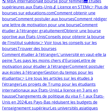
🌎 MBA international
💃 Bourse pour femmes
🌉 Études
supérieures aux États-Unis
🔬 Licence en STEM
👉 Plus de
bourses sur educations.com
Comment obtenir une
bourse
Comment postuler aux bourses
Comment rédiger
une lettre de motivation pour une bourse
Comment
étudier à l'étranger gratuitement
Obtenir une bourse
sportive aux États-Unis
Conseils pour obtenir la bourse
de l'Institut suédois
👉 Voir tous les conseils sur les
bourses
Trouver des bourses
Comment étudier à l'étranger
L'université en vaut-elle la
peine ?
Les pays les moins chers d'Europe
Lettre de
motivation pour étudier à l'étranger
Comment postuler
aux écoles à l'étranger
Gestion du temps pour les
étudiants
👉 Lire tous les articles sur les études à
l'étranger
Les projets de Trump pour les étudiants
internationaux aux États-Unis
La licence en 3 ans en
hausse
Changements de politique du visa F-1 aux États-
Unis en 2024
Les Pays-Bas réduisent les budgets de
l'enseignement supérieur
Les universités asiatiques