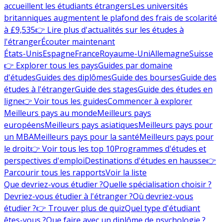
accueillent les étudiants étrangers
Les universités
britanniques augmentent le plafond des frais de scolarité
à £9,535
👉 Lire plus d'actualités sur les études à
l'étranger
Écouter maintenant
États-Unis
Espagne
France
Royaume-Uni
Allemagne
Suisse
👉 Explorer tous les pays
Guides par domaine
d'études
Guides des diplômes
Guide des bourses
Guide des
études à l'étranger
Guide des stages
Guide des études en
ligne
👉 Voir tous les guides
Commencer à explorer
Meilleurs pays au monde
Meilleurs pays
européens
Meilleurs pays asiatiques
Meilleurs pays pour
un MBA
Meilleurs pays pour la santé
Meilleurs pays pour
le droit
👉 Voir tous les top 10
Programmes d'études et
perspectives d'emploi
Destinations d'études en hausse
👉
Parcourir tous les rapports
Voir la liste
Que devriez-vous étudier ?
Quelle spécialisation choisir ?
Devriez-vous étudier à l'étranger ?
Où devriez-vous
étudier ?
👉 Trouver plus de quiz
Quel type d'étudiant
êtes-vous ?
Que faire avec un diplôme de psychologie ?