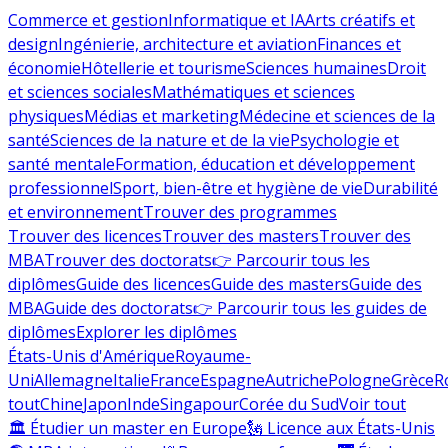
Commerce et gestion
Informatique et IA
Arts créatifs et
design
Ingénierie, architecture et aviation
Finances et
économie
Hôtellerie et tourisme
Sciences humaines
Droit
et sciences sociales
Mathématiques et sciences
physiques
Médias et marketing
Médecine et sciences de la
santé
Sciences de la nature et de la vie
Psychologie et
santé mentale
Formation, éducation et développement
professionnel
Sport, bien-être et hygiène de vie
Durabilité
et environnement
Trouver des programmes
Trouver des licences
Trouver des masters
Trouver des
MBA
Trouver des doctorats
👉 Parcourir tous les
diplômes
Guide des licences
Guide des masters
Guide des
MBA
Guide des doctorats
👉 Parcourir tous les guides de
diplômes
Explorer les diplômes
États-Unis d'Amérique
Royaume-
Uni
Allemagne
Italie
France
Espagne
Autriche
Pologne
Grèce
R
tout
Chine
Japon
Inde
Singapour
Corée du Sud
Voir tout
🏛 Étudier un master en Europe
🗽 Licence aux États-Unis