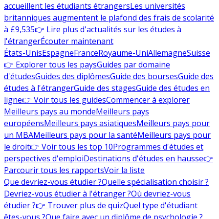
accueillent les étudiants étrangers
Les universités
britanniques augmentent le plafond des frais de scolarité
à £9,535
👉 Lire plus d'actualités sur les études à
l'étranger
Écouter maintenant
États-Unis
Espagne
France
Royaume-Uni
Allemagne
Suisse
👉 Explorer tous les pays
Guides par domaine
d'études
Guides des diplômes
Guide des bourses
Guide des
études à l'étranger
Guide des stages
Guide des études en
ligne
👉 Voir tous les guides
Commencer à explorer
Meilleurs pays au monde
Meilleurs pays
européens
Meilleurs pays asiatiques
Meilleurs pays pour
un MBA
Meilleurs pays pour la santé
Meilleurs pays pour
le droit
👉 Voir tous les top 10
Programmes d'études et
perspectives d'emploi
Destinations d'études en hausse
👉
Parcourir tous les rapports
Voir la liste
Que devriez-vous étudier ?
Quelle spécialisation choisir ?
Devriez-vous étudier à l'étranger ?
Où devriez-vous
étudier ?
👉 Trouver plus de quiz
Quel type d'étudiant
êtes-vous ?
Que faire avec un diplôme de psychologie ?