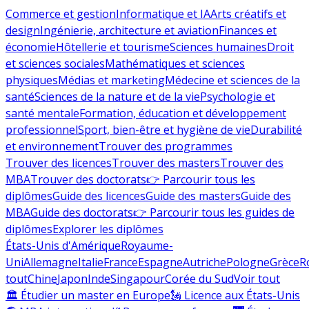
Commerce et gestion
Informatique et IA
Arts créatifs et
design
Ingénierie, architecture et aviation
Finances et
économie
Hôtellerie et tourisme
Sciences humaines
Droit
et sciences sociales
Mathématiques et sciences
physiques
Médias et marketing
Médecine et sciences de la
santé
Sciences de la nature et de la vie
Psychologie et
santé mentale
Formation, éducation et développement
professionnel
Sport, bien-être et hygiène de vie
Durabilité
et environnement
Trouver des programmes
Trouver des licences
Trouver des masters
Trouver des
MBA
Trouver des doctorats
👉 Parcourir tous les
diplômes
Guide des licences
Guide des masters
Guide des
MBA
Guide des doctorats
👉 Parcourir tous les guides de
diplômes
Explorer les diplômes
États-Unis d'Amérique
Royaume-
Uni
Allemagne
Italie
France
Espagne
Autriche
Pologne
Grèce
R
tout
Chine
Japon
Inde
Singapour
Corée du Sud
Voir tout
🏛 Étudier un master en Europe
🗽 Licence aux États-Unis