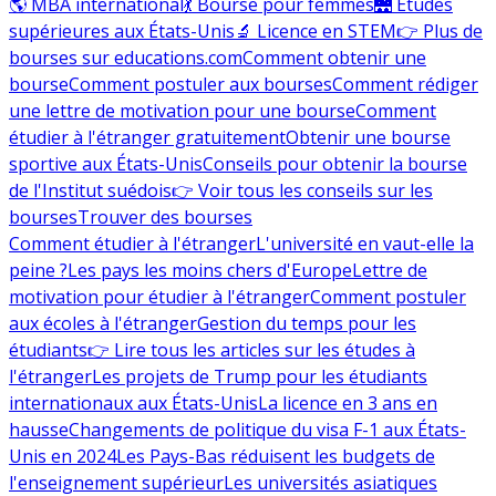
🌎 MBA international
💃 Bourse pour femmes
🌉 Études
supérieures aux États-Unis
🔬 Licence en STEM
👉 Plus de
bourses sur educations.com
Comment obtenir une
bourse
Comment postuler aux bourses
Comment rédiger
une lettre de motivation pour une bourse
Comment
étudier à l'étranger gratuitement
Obtenir une bourse
sportive aux États-Unis
Conseils pour obtenir la bourse
de l'Institut suédois
👉 Voir tous les conseils sur les
bourses
Trouver des bourses
Comment étudier à l'étranger
L'université en vaut-elle la
peine ?
Les pays les moins chers d'Europe
Lettre de
motivation pour étudier à l'étranger
Comment postuler
aux écoles à l'étranger
Gestion du temps pour les
étudiants
👉 Lire tous les articles sur les études à
l'étranger
Les projets de Trump pour les étudiants
internationaux aux États-Unis
La licence en 3 ans en
hausse
Changements de politique du visa F-1 aux États-
Unis en 2024
Les Pays-Bas réduisent les budgets de
l'enseignement supérieur
Les universités asiatiques