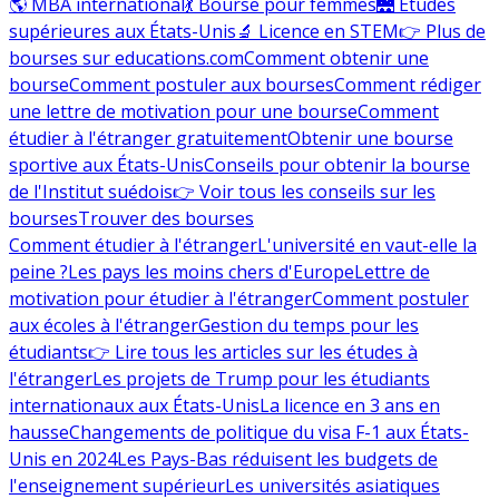
🌎 MBA international
💃 Bourse pour femmes
🌉 Études
supérieures aux États-Unis
🔬 Licence en STEM
👉 Plus de
bourses sur educations.com
Comment obtenir une
bourse
Comment postuler aux bourses
Comment rédiger
une lettre de motivation pour une bourse
Comment
étudier à l'étranger gratuitement
Obtenir une bourse
sportive aux États-Unis
Conseils pour obtenir la bourse
de l'Institut suédois
👉 Voir tous les conseils sur les
bourses
Trouver des bourses
Comment étudier à l'étranger
L'université en vaut-elle la
peine ?
Les pays les moins chers d'Europe
Lettre de
motivation pour étudier à l'étranger
Comment postuler
aux écoles à l'étranger
Gestion du temps pour les
étudiants
👉 Lire tous les articles sur les études à
l'étranger
Les projets de Trump pour les étudiants
internationaux aux États-Unis
La licence en 3 ans en
hausse
Changements de politique du visa F-1 aux États-
Unis en 2024
Les Pays-Bas réduisent les budgets de
l'enseignement supérieur
Les universités asiatiques