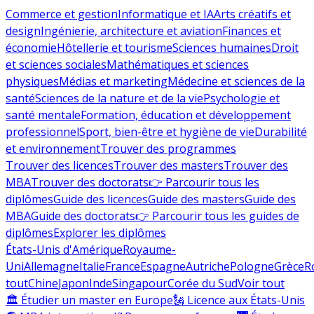
Commerce et gestion
Informatique et IA
Arts créatifs et
design
Ingénierie, architecture et aviation
Finances et
économie
Hôtellerie et tourisme
Sciences humaines
Droit
et sciences sociales
Mathématiques et sciences
physiques
Médias et marketing
Médecine et sciences de la
santé
Sciences de la nature et de la vie
Psychologie et
santé mentale
Formation, éducation et développement
professionnel
Sport, bien-être et hygiène de vie
Durabilité
et environnement
Trouver des programmes
Trouver des licences
Trouver des masters
Trouver des
MBA
Trouver des doctorats
👉 Parcourir tous les
diplômes
Guide des licences
Guide des masters
Guide des
MBA
Guide des doctorats
👉 Parcourir tous les guides de
diplômes
Explorer les diplômes
États-Unis d'Amérique
Royaume-
Uni
Allemagne
Italie
France
Espagne
Autriche
Pologne
Grèce
R
tout
Chine
Japon
Inde
Singapour
Corée du Sud
Voir tout
🏛 Étudier un master en Europe
🗽 Licence aux États-Unis