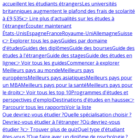
accueillent les étudiants étrangers
Les universités
britanniques augmentent le plafond des frais de scolarité
à £9,535
👉 Lire plus d'actualités sur les études à
l'étranger
Écouter maintenant
États-Unis
Espagne
France
Royaume-Uni
Allemagne
Suisse
👉 Explorer tous les pays
Guides par domaine
d'études
Guides des diplômes
Guide des bourses
Guide des
études à l'étranger
Guide des stages
Guide des études en
ligne
👉 Voir tous les guides
Commencer à explorer
Meilleurs pays au monde
Meilleurs pays
européens
Meilleurs pays asiatiques
Meilleurs pays pour
un MBA
Meilleurs pays pour la santé
Meilleurs pays pour
le droit
👉 Voir tous les top 10
Programmes d'études et
perspectives d'emploi
Destinations d'études en hausse
👉
Parcourir tous les rapports
Voir la liste
Que devriez-vous étudier ?
Quelle spécialisation choisir ?
Devriez-vous étudier à l'étranger ?
Où devriez-vous
étudier ?
👉 Trouver plus de quiz
Quel type d'étudiant
êtes-vous ?
Que faire avec un diplôme de psychologie ?