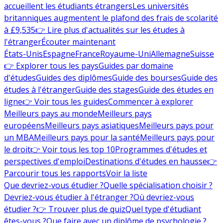
accueillent les étudiants étrangers
Les universités
britanniques augmentent le plafond des frais de scolarité
à £9,535
👉 Lire plus d'actualités sur les études à
l'étranger
Écouter maintenant
États-Unis
Espagne
France
Royaume-Uni
Allemagne
Suisse
👉 Explorer tous les pays
Guides par domaine
d'études
Guides des diplômes
Guide des bourses
Guide des
études à l'étranger
Guide des stages
Guide des études en
ligne
👉 Voir tous les guides
Commencer à explorer
Meilleurs pays au monde
Meilleurs pays
européens
Meilleurs pays asiatiques
Meilleurs pays pour
un MBA
Meilleurs pays pour la santé
Meilleurs pays pour
le droit
👉 Voir tous les top 10
Programmes d'études et
perspectives d'emploi
Destinations d'études en hausse
👉
Parcourir tous les rapports
Voir la liste
Que devriez-vous étudier ?
Quelle spécialisation choisir ?
Devriez-vous étudier à l'étranger ?
Où devriez-vous
étudier ?
👉 Trouver plus de quiz
Quel type d'étudiant
êtes-vous ?
Que faire avec un diplôme de psychologie ?