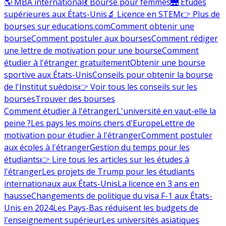
🌎 MBA international
💃 Bourse pour femmes
🌉 Études
supérieures aux États-Unis
🔬 Licence en STEM
👉 Plus de
bourses sur educations.com
Comment obtenir une
bourse
Comment postuler aux bourses
Comment rédiger
une lettre de motivation pour une bourse
Comment
étudier à l'étranger gratuitement
Obtenir une bourse
sportive aux États-Unis
Conseils pour obtenir la bourse
de l'Institut suédois
👉 Voir tous les conseils sur les
bourses
Trouver des bourses
Comment étudier à l'étranger
L'université en vaut-elle la
peine ?
Les pays les moins chers d'Europe
Lettre de
motivation pour étudier à l'étranger
Comment postuler
aux écoles à l'étranger
Gestion du temps pour les
étudiants
👉 Lire tous les articles sur les études à
l'étranger
Les projets de Trump pour les étudiants
internationaux aux États-Unis
La licence en 3 ans en
hausse
Changements de politique du visa F-1 aux États-
Unis en 2024
Les Pays-Bas réduisent les budgets de
l'enseignement supérieur
Les universités asiatiques