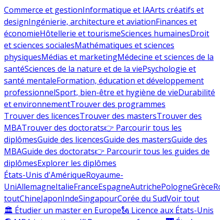
Commerce et gestion
Informatique et IA
Arts créatifs et
design
Ingénierie, architecture et aviation
Finances et
économie
Hôtellerie et tourisme
Sciences humaines
Droit
et sciences sociales
Mathématiques et sciences
physiques
Médias et marketing
Médecine et sciences de la
santé
Sciences de la nature et de la vie
Psychologie et
santé mentale
Formation, éducation et développement
professionnel
Sport, bien-être et hygiène de vie
Durabilité
et environnement
Trouver des programmes
Trouver des licences
Trouver des masters
Trouver des
MBA
Trouver des doctorats
👉 Parcourir tous les
diplômes
Guide des licences
Guide des masters
Guide des
MBA
Guide des doctorats
👉 Parcourir tous les guides de
diplômes
Explorer les diplômes
États-Unis d'Amérique
Royaume-
Uni
Allemagne
Italie
France
Espagne
Autriche
Pologne
Grèce
R
tout
Chine
Japon
Inde
Singapour
Corée du Sud
Voir tout
🏛 Étudier un master en Europe
🗽 Licence aux États-Unis