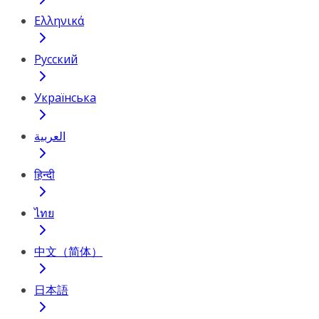
Ελληνικά
Русский
Українська
العربية
हिन्दी
ไทย
中文（简体）
日本語