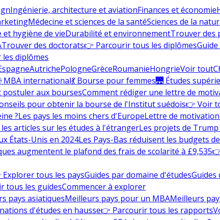
ign
Ingénierie, architecture et aviation
Finances et économie
rketing
Médecine et sciences de la santé
Sciences de la nature
e et hygiène de vie
Durabilité et environnement
Trouver des
A
Trouver des doctorats
👉 Parcourir tous les diplômes
Guide 
 les diplômes
Espagne
Autriche
Pologne
Grèce
Roumanie
Hongrie
Voir tout
C
 MBA international
💃 Bourse pour femmes
🌉 Études supéri
postuler aux bourses
Comment rédiger une lettre de motiv
onseils pour obtenir la bourse de l'Institut suédois
👉 Voir t
eine ?
Les pays les moins chers d'Europe
Lettre de motivation
les articles sur les études à l'étranger
Les projets de Trump 
ux États-Unis en 2024
Les Pays-Bas réduisent les budgets d
ques augmentent le plafond des frais de scolarité à £9,535
👉
 Explorer tous les pays
Guides par domaine d'études
Guides 
r tous les guides
Commencer à explorer
rs pays asiatiques
Meilleurs pays pour un MBA
Meilleurs pay
nations d'études en hausse
👉 Parcourir tous les rapports
Vo