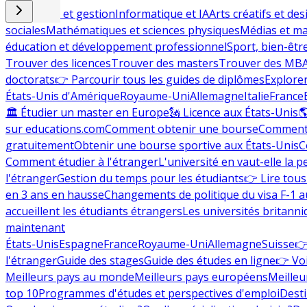
Commerce et gestion
Informatique et IA
Arts créatifs et des
sociales
Mathématiques et sciences physiques
Médias et ma
éducation et développement professionnel
Sport, bien-êtr
Trouver des licences
Trouver des masters
Trouver des MB
doctorats
👉 Parcourir tous les guides de diplômes
Explorer
États-Unis d'Amérique
Royaume-Uni
Allemagne
Italie
France
🏛 Étudier un master en Europe
🗽 Licence aux États-Unis

sur educations.com
Comment obtenir une bourse
Comment 
gratuitement
Obtenir une bourse sportive aux États-Unis
C
Comment étudier à l'étranger
L'université en vaut-elle la p
l'étranger
Gestion du temps pour les étudiants
👉 Lire tous 
en 3 ans en hausse
Changements de politique du visa F-1 a
accueillent les étudiants étrangers
Les universités britanni
maintenant
États-Unis
Espagne
France
Royaume-Uni
Allemagne
Suisse
👉
l'étranger
Guide des stages
Guide des études en ligne
👉 Voi
Meilleurs pays au monde
Meilleurs pays européens
Meilleu
top 10
Programmes d'études et perspectives d'emploi
Desti