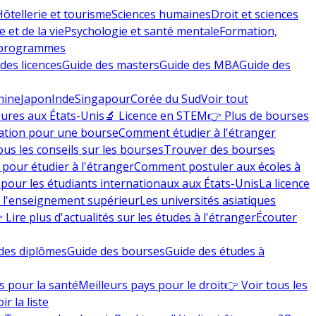
Hôtellerie et tourisme
Sciences humaines
Droit et sciences
 et de la vie
Psychologie et santé mentale
Formation,
 programmes
des licences
Guide des masters
Guide des MBA
Guide des
hine
Japon
Inde
Singapour
Corée du Sud
Voir tout
eures aux États-Unis
🔬 Licence en STEM
👉 Plus de bourses
ation pour une bourse
Comment étudier à l'étranger
ous les conseils sur les bourses
Trouver des bourses
 pour étudier à l'étranger
Comment postuler aux écoles à
pour les étudiants internationaux aux États-Unis
La licence
e l'enseignement supérieur
Les universités asiatiques
 Lire plus d'actualités sur les études à l'étranger
Écouter
des diplômes
Guide des bourses
Guide des études à
s pour la santé
Meilleurs pays pour le droit
👉 Voir tous les
ir la liste