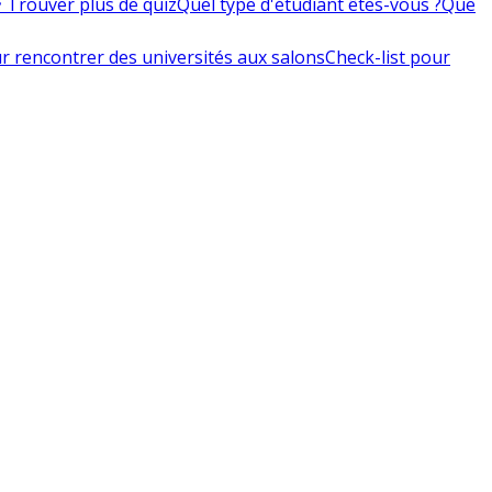
 Trouver plus de quiz
Quel type d'étudiant êtes-vous ?
Que
r rencontrer des universités aux salons
Check-list pour