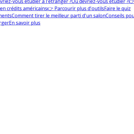
vriez-vous étudier à l'étranger ?
Où devriez-vous étudier ?
👉
en crédits américains
👉 Parcourir plus d'outils
Faire le quiz
ments
Comment tirer le meilleur parti d'un salon
Conseils pou
rger
En savoir plus