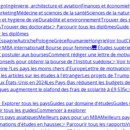
ign
Ingénierie, architecture et aviation
Finances et économie
rketing
Médecine et sciences de la santé
Sciences de la nature
e et hygiène de vie
Durabilité et environnement
Trouver des
A
Trouver des doctorats
👉 Parcourir tous les diplômes
Guide 
 les diplômes
Espagne
Autriche
Pologne
Grèce
Roumanie
Hongrie
Voir tout
C
 MBA international
💃 Bourse pour femmes
🌉 Études supéri
postuler aux bourses
Comment rédiger une lettre de motiv
onseils pour obtenir la bourse de l'Institut suédois
👉 Voir t
eine ?
Les pays les moins chers d'Europe
Lettre de motivation
les articles sur les études à l'étranger
Les projets de Trump 
ux États-Unis en 2024
Les Pays-Bas réduisent les budgets d
ques augmentent le plafond des frais de scolarité à £9,535
👉
 Explorer tous les pays
Guides par domaine d'études
Guides 
r tous les guides
Commencer à explorer
rs pays asiatiques
Meilleurs pays pour un MBA
Meilleurs pay
nations d'études en hausse
👉 Parcourir tous les rapports
Vo