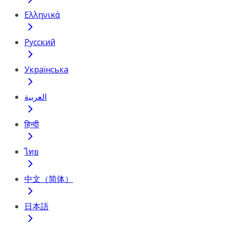
Ελληνικά
Русский
Українська
العربية
हिन्दी
ไทย
中文（简体）
日本語