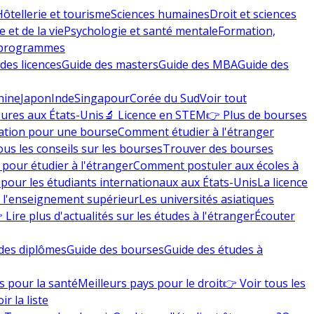
Hôtellerie et tourisme
Sciences humaines
Droit et sciences
 et de la vie
Psychologie et santé mentale
Formation,
 programmes
des licences
Guide des masters
Guide des MBA
Guide des
hine
Japon
Inde
Singapour
Corée du Sud
Voir tout
eures aux États-Unis
🔬 Licence en STEM
👉 Plus de bourses
ation pour une bourse
Comment étudier à l'étranger
ous les conseils sur les bourses
Trouver des bourses
 pour étudier à l'étranger
Comment postuler aux écoles à
pour les étudiants internationaux aux États-Unis
La licence
e l'enseignement supérieur
Les universités asiatiques
 Lire plus d'actualités sur les études à l'étranger
Écouter
des diplômes
Guide des bourses
Guide des études à
s pour la santé
Meilleurs pays pour le droit
👉 Voir tous les
ir la liste