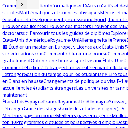
Commerce et gestion
Informatique et IA
Arts créatifs et des
sociales
Mathématiques et sciences physiques
Médias et ma
éducation et développement professionnel
Sport, bien-êtr
Trouver des licences
Trouver des masters
Trouver des MB
doctorats
👉 Parcourir tous les guides de diplômes
Explorer
États-Unis d'Amérique
Royaume-Uni
Allemagne
Italie
France
🏛 Étudier un master en Europe
🗽 Licence aux États-Unis

sur educations.com
Comment obtenir une bourse
Comment 
gratuitement
Obtenir une bourse sportive aux États-Unis
C
Comment étudier à l'étranger
L'université en vaut-elle la p
l'étranger
Gestion du temps pour les étudiants
👉 Lire tous 
en 3 ans en hausse
Changements de politique du visa F-1 a
accueillent les étudiants étrangers
Les universités britanni
maintenant
États-Unis
Espagne
France
Royaume-Uni
Allemagne
Suisse
👉
l'étranger
Guide des stages
Guide des études en ligne
👉 Voi
Meilleurs pays au monde
Meilleurs pays européens
Meilleu
top 10
Programmes d'études et perspectives d'emploi
Desti