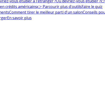
vriez-vous étudier à l'étranger ?
Où devriez-vous étudier ?
👉
en crédits américains
👉 Parcourir plus d'outils
Faire le quiz
ments
Comment tirer le meilleur parti d'un salon
Conseils pou
rger
En savoir plus