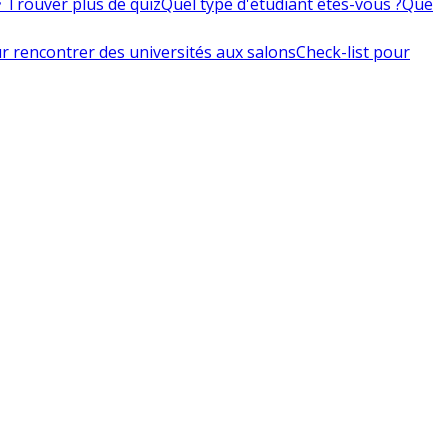
 Trouver plus de quiz
Quel type d'étudiant êtes-vous ?
Que
r rencontrer des universités aux salons
Check-list pour