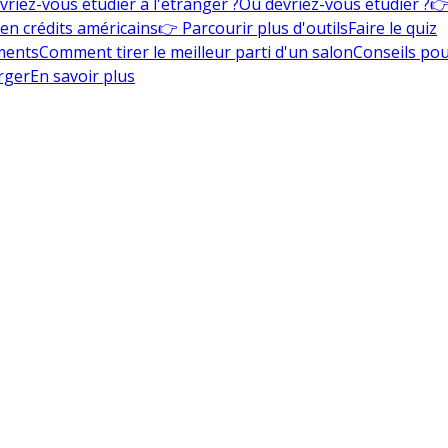
vriez-vous étudier à l'étranger ?
Où devriez-vous étudier ?
👉
en crédits américains
👉 Parcourir plus d'outils
Faire le quiz
ments
Comment tirer le meilleur parti d'un salon
Conseils pou
rger
En savoir plus