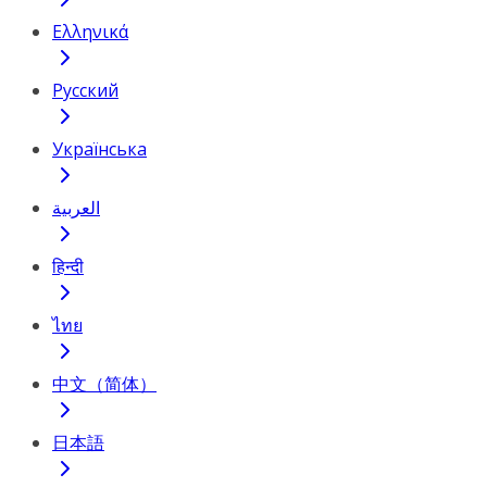
Ελληνικά
Русский
Українська
العربية
हिन्दी
ไทย
中文（简体）
日本語