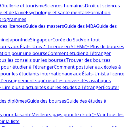
Hôtellerie et tourisme
Sciences humaines
Droit et sciences
 et de la vie
Psychologie et santé mentale
Formation,
 programmes
des licences
Guide des masters
Guide des MBA
Guide des
hine
Japon
Inde
Singapour
Corée du Sud
Voir tout
eures aux États-Unis
🔬 Licence en STEM
👉 Plus de bourses
ation pour une bourse
Comment étudier à l'étranger
ous les conseils sur les bourses
Trouver des bourses
 pour étudier à l'étranger
Comment postuler aux écoles à
pour les étudiants internationaux aux États-Unis
La licence
e l'enseignement supérieur
Les universités asiatiques
 Lire plus d'actualités sur les études à l'étranger
Écouter
des diplômes
Guide des bourses
Guide des études à
s pour la santé
Meilleurs pays pour le droit
👉 Voir tous les
ir la liste