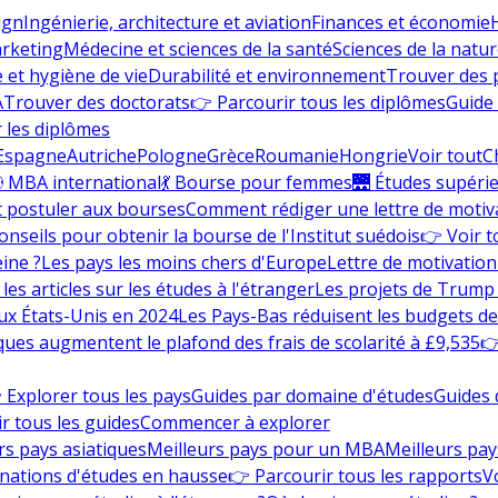
ign
Ingénierie, architecture et aviation
Finances et économie
rketing
Médecine et sciences de la santé
Sciences de la nature
e et hygiène de vie
Durabilité et environnement
Trouver des
A
Trouver des doctorats
👉 Parcourir tous les diplômes
Guide 
 les diplômes
Espagne
Autriche
Pologne
Grèce
Roumanie
Hongrie
Voir tout
C
 MBA international
💃 Bourse pour femmes
🌉 Études supéri
postuler aux bourses
Comment rédiger une lettre de motiv
onseils pour obtenir la bourse de l'Institut suédois
👉 Voir t
eine ?
Les pays les moins chers d'Europe
Lettre de motivation
les articles sur les études à l'étranger
Les projets de Trump 
ux États-Unis en 2024
Les Pays-Bas réduisent les budgets d
ques augmentent le plafond des frais de scolarité à £9,535
👉
 Explorer tous les pays
Guides par domaine d'études
Guides 
r tous les guides
Commencer à explorer
rs pays asiatiques
Meilleurs pays pour un MBA
Meilleurs pay
nations d'études en hausse
👉 Parcourir tous les rapports
Vo