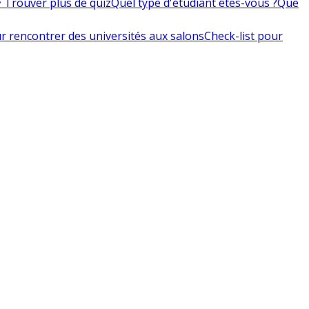
 Trouver plus de quiz
Quel type d'étudiant êtes-vous ?
Que
r rencontrer des universités aux salons
Check-list pour