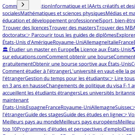
Commerce et gestion
Informatique et IA
Arts créatifs et des
sociales
Mathématiques et sciences physiques
Médias et ma
éducation et développement professionnel
Sport, bien-êtr
Trouver des licences
Trouver des masters
Trouver des MB
doctorats
👉 Parcourir tous les guides de diplômes
Explorer
États-Unis d'Amérique
Royaume-Uni
Allemagne
Italie
France
🏛 Étudier un master en Europe
🗽 Licence aux États-Unis

sur educations.com
Comment obtenir une bourse
Comment 
gratuitement
Obtenir une bourse sportive aux États-Unis
C
Comment étudier à l'étranger
L'université en vaut-elle la p
l'étranger
Gestion du temps pour les étudiants
👉 Lire tous 
en 3 ans en hausse
Changements de politique du visa F-1 a
accueillent les étudiants étrangers
Les universités britanni
maintenant
États-Unis
Espagne
France
Royaume-Uni
Allemagne
Suisse
👉
l'étranger
Guide des stages
Guide des études en ligne
👉 Voi
Meilleurs pays au monde
Meilleurs pays européens
Meilleu
top 10
Programmes d'études et perspectives d'emploi
Desti