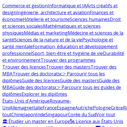
Commerce et gestion
Informatique et IA
Arts créatifs et
design
Ingénierie, architecture et aviation
Finances et
économie
Hôtellerie et tourisme
Sciences humaines
Droit
et sciences sociales
Mathématiques et sciences
physiques
Médias et marketing
Médecine et sciences de la
santé
Sciences de la nature et de la vie
Psychologie et
santé mentale
Formation, éducation et développement
professionnel
Sport, bien-être et hygiène de vie
Durabilité
et environnement
Trouver des programmes
Trouver des licences
Trouver des masters
Trouver des
MBA
Trouver des doctorats
👉 Parcourir tous les
diplômes
Guide des licences
Guide des masters
Guide des
MBA
Guide des doctorats
👉 Parcourir tous les guides de
diplômes
Explorer les diplômes
États-Unis d'Amérique
Royaume-
Uni
Allemagne
Italie
France
Espagne
Autriche
Pologne
Grèce
R
tout
Chine
Japon
Inde
Singapour
Corée du Sud
Voir tout
🏛 Étudier un master en Europe
🗽 Licence aux États-Unis