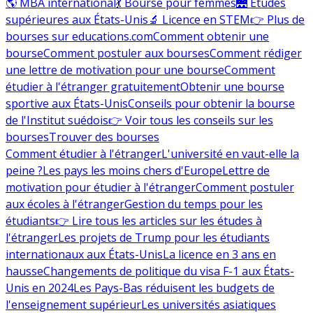
🌎 MBA international
💃 Bourse pour femmes
🌉 Études
supérieures aux États-Unis
🔬 Licence en STEM
👉 Plus de
bourses sur educations.com
Comment obtenir une
bourse
Comment postuler aux bourses
Comment rédiger
une lettre de motivation pour une bourse
Comment
étudier à l'étranger gratuitement
Obtenir une bourse
sportive aux États-Unis
Conseils pour obtenir la bourse
de l'Institut suédois
👉 Voir tous les conseils sur les
bourses
Trouver des bourses
Comment étudier à l'étranger
L'université en vaut-elle la
peine ?
Les pays les moins chers d'Europe
Lettre de
motivation pour étudier à l'étranger
Comment postuler
aux écoles à l'étranger
Gestion du temps pour les
étudiants
👉 Lire tous les articles sur les études à
l'étranger
Les projets de Trump pour les étudiants
internationaux aux États-Unis
La licence en 3 ans en
hausse
Changements de politique du visa F-1 aux États-
Unis en 2024
Les Pays-Bas réduisent les budgets de
l'enseignement supérieur
Les universités asiatiques