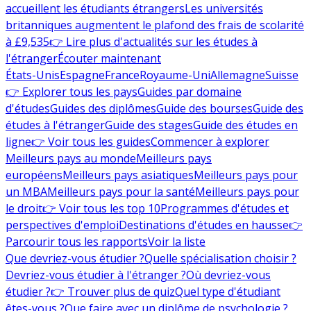
accueillent les étudiants étrangers
Les universités
britanniques augmentent le plafond des frais de scolarité
à £9,535
👉 Lire plus d'actualités sur les études à
l'étranger
Écouter maintenant
États-Unis
Espagne
France
Royaume-Uni
Allemagne
Suisse
👉 Explorer tous les pays
Guides par domaine
d'études
Guides des diplômes
Guide des bourses
Guide des
études à l'étranger
Guide des stages
Guide des études en
ligne
👉 Voir tous les guides
Commencer à explorer
Meilleurs pays au monde
Meilleurs pays
européens
Meilleurs pays asiatiques
Meilleurs pays pour
un MBA
Meilleurs pays pour la santé
Meilleurs pays pour
le droit
👉 Voir tous les top 10
Programmes d'études et
perspectives d'emploi
Destinations d'études en hausse
👉
Parcourir tous les rapports
Voir la liste
Que devriez-vous étudier ?
Quelle spécialisation choisir ?
Devriez-vous étudier à l'étranger ?
Où devriez-vous
étudier ?
👉 Trouver plus de quiz
Quel type d'étudiant
êtes-vous ?
Que faire avec un diplôme de psychologie ?