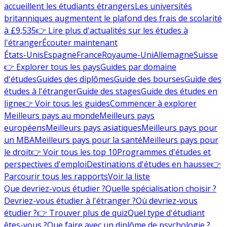
accueillent les étudiants étrangers
Les universités
britanniques augmentent le plafond des frais de scolarité
à £9,535
👉 Lire plus d'actualités sur les études à
l'étranger
Écouter maintenant
États-Unis
Espagne
France
Royaume-Uni
Allemagne
Suisse
👉 Explorer tous les pays
Guides par domaine
d'études
Guides des diplômes
Guide des bourses
Guide des
études à l'étranger
Guide des stages
Guide des études en
ligne
👉 Voir tous les guides
Commencer à explorer
Meilleurs pays au monde
Meilleurs pays
européens
Meilleurs pays asiatiques
Meilleurs pays pour
un MBA
Meilleurs pays pour la santé
Meilleurs pays pour
le droit
👉 Voir tous les top 10
Programmes d'études et
perspectives d'emploi
Destinations d'études en hausse
👉
Parcourir tous les rapports
Voir la liste
Que devriez-vous étudier ?
Quelle spécialisation choisir ?
Devriez-vous étudier à l'étranger ?
Où devriez-vous
étudier ?
👉 Trouver plus de quiz
Quel type d'étudiant
êtes-vous ?
Que faire avec un diplôme de psychologie ?