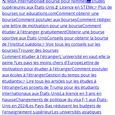
🌎 MBA international
💃 Bourse pour femmes
🌉 Études
supérieures aux États-Unis
🔬 Licence en STEM
👉 Plus de
bourses sur educations.com
Comment obtenir une
bourse
Comment postuler aux bourses
Comment rédiger
une lettre de motivation pour une bourse
Comment
étudier à l'étranger gratuitement
Obtenir une bourse
sportive aux États-Unis
Conseils pour obtenir la bourse
de l'Institut suédois
👉 Voir tous les conseils sur les
bourses
Trouver des bourses
Comment étudier à l'étranger
L'université en vaut-elle la
peine ?
Les pays les moins chers d'Europe
Lettre de
motivation pour étudier à l'étranger
Comment postuler
aux écoles à l'étranger
Gestion du temps pour les
étudiants
👉 Lire tous les articles sur les études à
l'étranger
Les projets de Trump pour les étudiants
internationaux aux États-Unis
La licence en 3 ans en
hausse
Changements de politique du visa F-1 aux États-
Unis en 2024
Les Pays-Bas réduisent les budgets de
l'enseignement supérieur
Les universités asiatiques