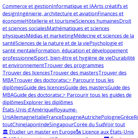
Commerce et gestion
Informatique et IA
Arts créatifs et
design
Ingénierie, architecture et aviation
Finances et
économie
Hôtellerie et tourisme
Sciences humaines
Droit
et sciences sociales
Mathématiques et sciences
physiques
Médias et marketing
Médecine et sciences de la
santé
Sciences de la nature et de la vie
Psychologie et
santé mentale
Formation, éducation et développement
professionnel
Sport, bien-être et hygiène de vie
Durabilité
et environnement
Trouver des programmes
Trouver des licences
Trouver des masters
Trouver des
MBA
Trouver des doctorats
👉 Parcourir tous les
diplômes
Guide des licences
Guide des masters
Guide des
MBA
Guide des doctorats
👉 Parcourir tous les guides de
diplômes
Explorer les diplômes
États-Unis d'Amérique
Royaume-
Uni
Allemagne
Italie
France
Espagne
Autriche
Pologne
Grèce
R
tout
Chine
Japon
Inde
Singapour
Corée du Sud
Voir tout
🏛 Étudier un master en Europe
🗽 Licence aux États-Unis