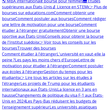
🌎 MBA international
💃 Bourse pour femmes
🌉 Études
supérieures aux États-Unis
🔬 Licence en STEM
👉 Plus de
bourses sur educations.com
Comment obtenir une
bourse
Comment postuler aux bourses
Comment rédiger
une lettre de motivation pour une bourse
Comment
étudier à l'étranger gratuitement
Obtenir une bourse
sportive aux États-Unis
Conseils pour obtenir la bourse
de l'Institut suédois
👉 Voir tous les conseils sur les
bourses
Trouver des bourses
Comment étudier à l'étranger
L'université en vaut-elle la
peine ?
Les pays les moins chers d'Europe
Lettre de
motivation pour étudier à l'étranger
Comment postuler
aux écoles à l'étranger
Gestion du temps pour les
étudiants
👉 Lire tous les articles sur les études à
l'étranger
Les projets de Trump pour les étudiants
internationaux aux États-Unis
La licence en 3 ans en
hausse
Changements de politique du visa F-1 aux États-
Unis en 2024
Les Pays-Bas réduisent les budgets de
l'enseignement supérieur
Les universités asiatiques