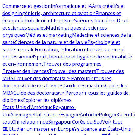
Commerce et gestion
Informatique et IA
Arts créatifs et
design
Ingénierie, architecture et aviation
Finances et
économie
Hôtellerie et tourisme
Sciences humaines
Droit
et sciences sociales
Mathématiques et sciences
physiques
Médias et marketing
Médecine et sciences de la
santé
Sciences de la nature et de la vie
Psychologie et
santé mentale
Formation, éducation et développement
professionnel
Sport, bien-être et hygiène de vie
Durabilité
et environnement
Trouver des programmes
Trouver des licences
Trouver des masters
Trouver des
MBA
Trouver des doctorats
👉 Parcourir tous les
diplômes
Guide des licences
Guide des masters
Guide des
MBA
Guide des doctorats
👉 Parcourir tous les guides de
diplômes
Explorer les diplômes
États-Unis d'Amérique
Royaume-
Uni
Allemagne
Italie
France
Espagne
Autriche
Pologne
Grèce
R
tout
Chine
Japon
Inde
Singapour
Corée du Sud
Voir tout
🏛 Étudier un master en Europe
🗽 Licence aux États-Unis