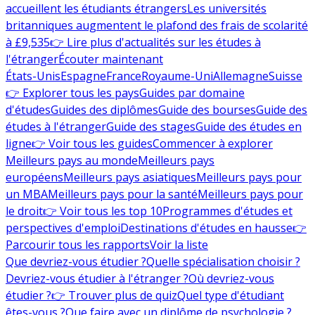
accueillent les étudiants étrangers
Les universités
britanniques augmentent le plafond des frais de scolarité
à £9,535
👉 Lire plus d'actualités sur les études à
l'étranger
Écouter maintenant
États-Unis
Espagne
France
Royaume-Uni
Allemagne
Suisse
👉 Explorer tous les pays
Guides par domaine
d'études
Guides des diplômes
Guide des bourses
Guide des
études à l'étranger
Guide des stages
Guide des études en
ligne
👉 Voir tous les guides
Commencer à explorer
Meilleurs pays au monde
Meilleurs pays
européens
Meilleurs pays asiatiques
Meilleurs pays pour
un MBA
Meilleurs pays pour la santé
Meilleurs pays pour
le droit
👉 Voir tous les top 10
Programmes d'études et
perspectives d'emploi
Destinations d'études en hausse
👉
Parcourir tous les rapports
Voir la liste
Que devriez-vous étudier ?
Quelle spécialisation choisir ?
Devriez-vous étudier à l'étranger ?
Où devriez-vous
étudier ?
👉 Trouver plus de quiz
Quel type d'étudiant
êtes-vous ?
Que faire avec un diplôme de psychologie ?