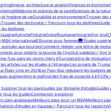
ign
Ingénierie, architecture et aviation
Finances et économie
rketing
Médecine et sciences de la santé
Sciences de la nature
e et hygiène de vie
Durabilité et environnement
Trouver des
A
Trouver des doctorats
👉 Parcourir tous les diplômes
Guide 
 les diplômes
Espagne
Autriche
Pologne
Grèce
Roumanie
Hongrie
Voir tout
C
 MBA international
💃 Bourse pour femmes
🌉 Études supéri
postuler aux bourses
Comment rédiger une lettre de motiv
onseils pour obtenir la bourse de l'Institut suédois
👉 Voir t
eine ?
Les pays les moins chers d'Europe
Lettre de motivation
les articles sur les études à l'étranger
Les projets de Trump 
ux États-Unis en 2024
Les Pays-Bas réduisent les budgets d
ques augmentent le plafond des frais de scolarité à £9,535
👉
 Explorer tous les pays
Guides par domaine d'études
Guides 
r tous les guides
Commencer à explorer
rs pays asiatiques
Meilleurs pays pour un MBA
Meilleurs pay
nations d'études en hausse
👉 Parcourir tous les rapports
Vo