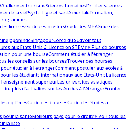
Hôtellerie et tourisme
Sciences humaines
Droit et sciences
 et de la vie
Psychologie et santé mentale
Formation,
 programmes
des licences
Guide des masters
Guide des MBA
Guide des
hine
Japon
Inde
Singapour
Corée du Sud
Voir tout
eures aux États-Unis
🔬 Licence en STEM
👉 Plus de bourses
ation pour une bourse
Comment étudier à l'étranger
ous les conseils sur les bourses
Trouver des bourses
 pour étudier à l'étranger
Comment postuler aux écoles à
pour les étudiants internationaux aux États-Unis
La licence
e l'enseignement supérieur
Les universités asiatiques
 Lire plus d'actualités sur les études à l'étranger
Écouter
des diplômes
Guide des bourses
Guide des études à
s pour la santé
Meilleurs pays pour le droit
👉 Voir tous les
ir la liste