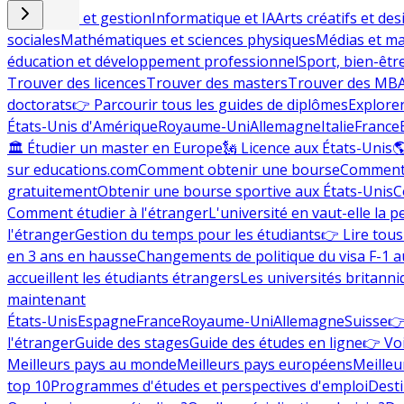
Commerce et gestion
Informatique et IA
Arts créatifs et des
sociales
Mathématiques et sciences physiques
Médias et ma
éducation et développement professionnel
Sport, bien-êtr
Trouver des licences
Trouver des masters
Trouver des MB
doctorats
👉 Parcourir tous les guides de diplômes
Explorer
États-Unis d'Amérique
Royaume-Uni
Allemagne
Italie
France
🏛 Étudier un master en Europe
🗽 Licence aux États-Unis

sur educations.com
Comment obtenir une bourse
Comment 
gratuitement
Obtenir une bourse sportive aux États-Unis
C
Comment étudier à l'étranger
L'université en vaut-elle la p
l'étranger
Gestion du temps pour les étudiants
👉 Lire tous 
en 3 ans en hausse
Changements de politique du visa F-1 a
accueillent les étudiants étrangers
Les universités britanni
maintenant
États-Unis
Espagne
France
Royaume-Uni
Allemagne
Suisse
👉
l'étranger
Guide des stages
Guide des études en ligne
👉 Voi
Meilleurs pays au monde
Meilleurs pays européens
Meilleu
top 10
Programmes d'études et perspectives d'emploi
Desti