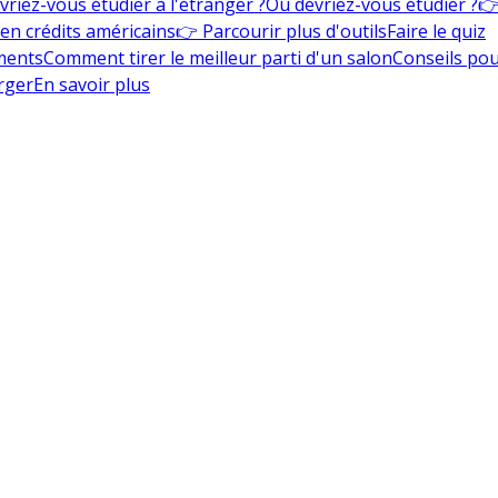
vriez-vous étudier à l'étranger ?
Où devriez-vous étudier ?
👉
en crédits américains
👉 Parcourir plus d'outils
Faire le quiz
ments
Comment tirer le meilleur parti d'un salon
Conseils pou
rger
En savoir plus