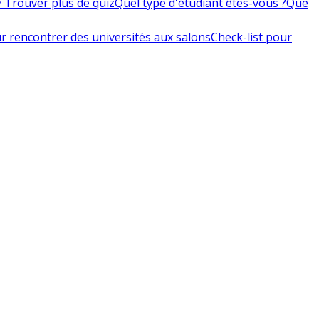
 Trouver plus de quiz
Quel type d'étudiant êtes-vous ?
Que
r rencontrer des universités aux salons
Check-list pour