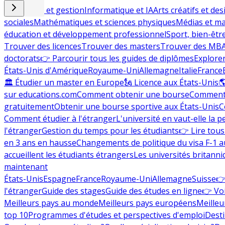
Commerce et gestion
Informatique et IA
Arts créatifs et des
sociales
Mathématiques et sciences physiques
Médias et ma
éducation et développement professionnel
Sport, bien-êtr
Trouver des licences
Trouver des masters
Trouver des MB
doctorats
👉 Parcourir tous les guides de diplômes
Explorer
États-Unis d'Amérique
Royaume-Uni
Allemagne
Italie
France
🏛 Étudier un master en Europe
🗽 Licence aux États-Unis

sur educations.com
Comment obtenir une bourse
Comment 
gratuitement
Obtenir une bourse sportive aux États-Unis
C
Comment étudier à l'étranger
L'université en vaut-elle la p
l'étranger
Gestion du temps pour les étudiants
👉 Lire tous 
en 3 ans en hausse
Changements de politique du visa F-1 a
accueillent les étudiants étrangers
Les universités britanni
maintenant
États-Unis
Espagne
France
Royaume-Uni
Allemagne
Suisse
👉
l'étranger
Guide des stages
Guide des études en ligne
👉 Voi
Meilleurs pays au monde
Meilleurs pays européens
Meilleu
top 10
Programmes d'études et perspectives d'emploi
Desti