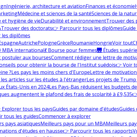
ign
Ingénierie, architecture et aviation
Finances et économie
rketing
Médecine et sciences de la santé
Sciences de la nature
e et hygiène de vie
Durabilité et environnement
Trouver des
A
Trouver des doctorats
👉 Parcourir tous les diplômes
Guide 
 les diplômes
Espagne
Autriche
Pologne
Grèce
Roumanie
Hongrie
Voir tout
C
 MBA international
💃 Bourse pour femmes
🌉 Études supéri
postuler aux bourses
Comment rédiger une lettre de motiv
onseils pour obtenir la bourse de l'Institut suédois
👉 Voir t
eine ?
Les pays les moins chers d'Europe
Lettre de motivation
les articles sur les études à l'étranger
Les projets de Trump 
ux États-Unis en 2024
Les Pays-Bas réduisent les budgets d
ques augmentent le plafond des frais de scolarité à £9,535
👉
 Explorer tous les pays
Guides par domaine d'études
Guides 
r tous les guides
Commencer à explorer
rs pays asiatiques
Meilleurs pays pour un MBA
Meilleurs pay
nations d'études en hausse
👉 Parcourir tous les rapports
Vo