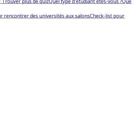
 Trouver plus de quiz
Quel type d'étudiant êtes-vous ?
Que
r rencontrer des universités aux salons
Check-list pour