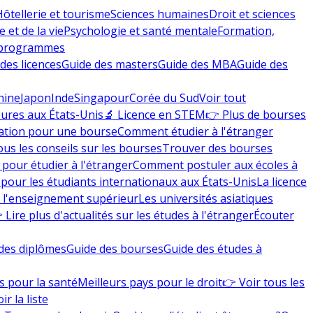
Hôtellerie et tourisme
Sciences humaines
Droit et sciences
 et de la vie
Psychologie et santé mentale
Formation,
 programmes
des licences
Guide des masters
Guide des MBA
Guide des
hine
Japon
Inde
Singapour
Corée du Sud
Voir tout
eures aux États-Unis
🔬 Licence en STEM
👉 Plus de bourses
ation pour une bourse
Comment étudier à l'étranger
ous les conseils sur les bourses
Trouver des bourses
 pour étudier à l'étranger
Comment postuler aux écoles à
pour les étudiants internationaux aux États-Unis
La licence
e l'enseignement supérieur
Les universités asiatiques
 Lire plus d'actualités sur les études à l'étranger
Écouter
des diplômes
Guide des bourses
Guide des études à
s pour la santé
Meilleurs pays pour le droit
👉 Voir tous les
ir la liste