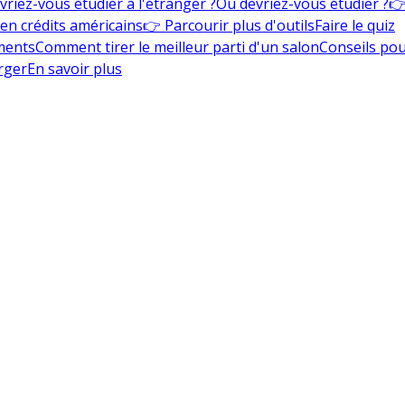
vriez-vous étudier à l'étranger ?
Où devriez-vous étudier ?
👉
en crédits américains
👉 Parcourir plus d'outils
Faire le quiz
ments
Comment tirer le meilleur parti d'un salon
Conseils pou
rger
En savoir plus