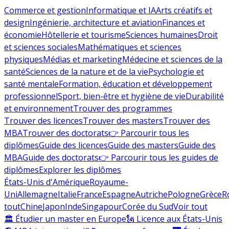
Commerce et gestion
Informatique et IA
Arts créatifs et
design
Ingénierie, architecture et aviation
Finances et
économie
Hôtellerie et tourisme
Sciences humaines
Droit
et sciences sociales
Mathématiques et sciences
physiques
Médias et marketing
Médecine et sciences de la
santé
Sciences de la nature et de la vie
Psychologie et
santé mentale
Formation, éducation et développement
professionnel
Sport, bien-être et hygiène de vie
Durabilité
et environnement
Trouver des programmes
Trouver des licences
Trouver des masters
Trouver des
MBA
Trouver des doctorats
👉 Parcourir tous les
diplômes
Guide des licences
Guide des masters
Guide des
MBA
Guide des doctorats
👉 Parcourir tous les guides de
diplômes
Explorer les diplômes
États-Unis d'Amérique
Royaume-
Uni
Allemagne
Italie
France
Espagne
Autriche
Pologne
Grèce
R
tout
Chine
Japon
Inde
Singapour
Corée du Sud
Voir tout
🏛 Étudier un master en Europe
🗽 Licence aux États-Unis