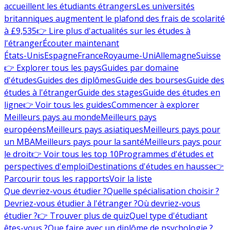
accueillent les étudiants étrangers
Les universités
britanniques augmentent le plafond des frais de scolarité
à £9,535
👉 Lire plus d'actualités sur les études à
l'étranger
Écouter maintenant
États-Unis
Espagne
France
Royaume-Uni
Allemagne
Suisse
👉 Explorer tous les pays
Guides par domaine
d'études
Guides des diplômes
Guide des bourses
Guide des
études à l'étranger
Guide des stages
Guide des études en
ligne
👉 Voir tous les guides
Commencer à explorer
Meilleurs pays au monde
Meilleurs pays
européens
Meilleurs pays asiatiques
Meilleurs pays pour
un MBA
Meilleurs pays pour la santé
Meilleurs pays pour
le droit
👉 Voir tous les top 10
Programmes d'études et
perspectives d'emploi
Destinations d'études en hausse
👉
Parcourir tous les rapports
Voir la liste
Que devriez-vous étudier ?
Quelle spécialisation choisir ?
Devriez-vous étudier à l'étranger ?
Où devriez-vous
étudier ?
👉 Trouver plus de quiz
Quel type d'étudiant
êtes-vous ?
Que faire avec un diplôme de psychologie ?