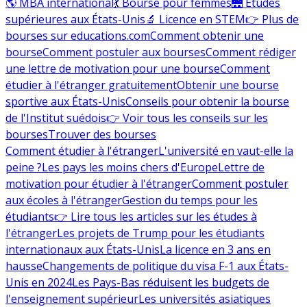
🌎 MBA international
💃 Bourse pour femmes
🌉 Études
supérieures aux États-Unis
🔬 Licence en STEM
👉 Plus de
bourses sur educations.com
Comment obtenir une
bourse
Comment postuler aux bourses
Comment rédiger
une lettre de motivation pour une bourse
Comment
étudier à l'étranger gratuitement
Obtenir une bourse
sportive aux États-Unis
Conseils pour obtenir la bourse
de l'Institut suédois
👉 Voir tous les conseils sur les
bourses
Trouver des bourses
Comment étudier à l'étranger
L'université en vaut-elle la
peine ?
Les pays les moins chers d'Europe
Lettre de
motivation pour étudier à l'étranger
Comment postuler
aux écoles à l'étranger
Gestion du temps pour les
étudiants
👉 Lire tous les articles sur les études à
l'étranger
Les projets de Trump pour les étudiants
internationaux aux États-Unis
La licence en 3 ans en
hausse
Changements de politique du visa F-1 aux États-
Unis en 2024
Les Pays-Bas réduisent les budgets de
l'enseignement supérieur
Les universités asiatiques