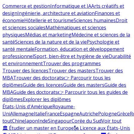
Commerce et gestion
Informatique et IA
Arts créatifs et
design
Ingénierie, architecture et aviation
Finances et
économie
Hôtellerie et tourisme
Sciences humaines
Droit
et sciences sociales
Mathématiques et sciences
physiques
Médias et marketing
Médecine et sciences de la
santé
Sciences de la nature et de la vie
Psychologie et
santé mentale
Formation, éducation et développement
professionnel
Sport, bien-être et hygiène de vie
Durabilité
et environnement
Trouver des programmes
Trouver des licences
Trouver des masters
Trouver des
MBA
Trouver des doctorats
👉 Parcourir tous les
diplômes
Guide des licences
Guide des masters
Guide des
MBA
Guide des doctorats
👉 Parcourir tous les guides de
diplômes
Explorer les diplômes
États-Unis d'Amérique
Royaume-
Uni
Allemagne
Italie
France
Espagne
Autriche
Pologne
Grèce
R
tout
Chine
Japon
Inde
Singapour
Corée du Sud
Voir tout
🏛 Étudier un master en Europe
🗽 Licence aux États-Unis