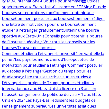
🌎 MBA international
💃 Bourse pour femmes
🌉 Études
supérieures aux États-Unis
🔬 Licence en STEM
👉 Plus de
bourses sur educations.com
Comment obtenir une
bourse
Comment postuler aux bourses
Comment rédiger
une lettre de motivation pour une bourse
Comment
étudier à l'étranger gratuitement
Obtenir une bourse
sportive aux États-Unis
Conseils pour obtenir la bourse
de l'Institut suédois
👉 Voir tous les conseils sur les
bourses
Trouver des bourses
Comment étudier à l'étranger
L'université en vaut-elle la
peine ?
Les pays les moins chers d'Europe
Lettre de
motivation pour étudier à l'étranger
Comment postuler
aux écoles à l'étranger
Gestion du temps pour les
étudiants
👉 Lire tous les articles sur les études à
l'étranger
Les projets de Trump pour les étudiants
internationaux aux États-Unis
La licence en 3 ans en
hausse
Changements de politique du visa F-1 aux États-
Unis en 2024
Les Pays-Bas réduisent les budgets de
l'enseignement supérieur
Les universités asiatiques