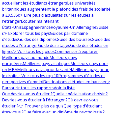
accueillent les étudiants étrangers
Les universités
britanniques augmentent le plafond des frais de scolarité
à £9,535
👉 Lire plus d'actualités sur les études à
l'étranger
Écouter maintenant
États-Unis
Espagne
France
Royaume-Uni
Allemagne
Suisse
👉 Explorer tous les pays
Guides par domaine
d'études
Guides des diplômes
Guide des bourses
Guide des
études à l'étranger
Guide des stages
Guide des études en
ligne
👉 Voir tous les guides
Commencer à explorer
Meilleurs pays au monde
Meilleurs pays
européens
Meilleurs pays asiatiques
Meilleurs pays pour
un MBA
Meilleurs pays pour la santé
Meilleurs pays pour
le droit
👉 Voir tous les top 10
Programmes d'études et
perspectives d'emploi
Destinations d'études en hausse
👉
Parcourir tous les rapports
Voir la liste
Que devriez-vous étudier ?
Quelle spécialisation choisir ?
Devriez-vous étudier à l'étranger ?
Où devriez-vous
étudier ?
👉 Trouver plus de quiz
Quel type d'étudiant
êtes-vous ?
Que faire avec un diplôme de psychologie ?