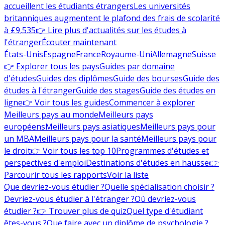
accueillent les étudiants étrangers
Les universités
britanniques augmentent le plafond des frais de scolarité
à £9,535
👉 Lire plus d'actualités sur les études à
l'étranger
Écouter maintenant
États-Unis
Espagne
France
Royaume-Uni
Allemagne
Suisse
👉 Explorer tous les pays
Guides par domaine
d'études
Guides des diplômes
Guide des bourses
Guide des
études à l'étranger
Guide des stages
Guide des études en
ligne
👉 Voir tous les guides
Commencer à explorer
Meilleurs pays au monde
Meilleurs pays
européens
Meilleurs pays asiatiques
Meilleurs pays pour
un MBA
Meilleurs pays pour la santé
Meilleurs pays pour
le droit
👉 Voir tous les top 10
Programmes d'études et
perspectives d'emploi
Destinations d'études en hausse
👉
Parcourir tous les rapports
Voir la liste
Que devriez-vous étudier ?
Quelle spécialisation choisir ?
Devriez-vous étudier à l'étranger ?
Où devriez-vous
étudier ?
👉 Trouver plus de quiz
Quel type d'étudiant
êtes-vous ?
Que faire avec un diplôme de psychologie ?