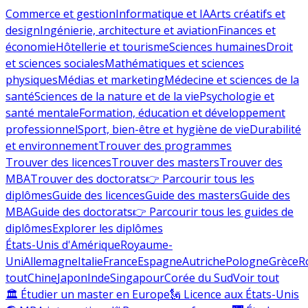
Commerce et gestion
Informatique et IA
Arts créatifs et
design
Ingénierie, architecture et aviation
Finances et
économie
Hôtellerie et tourisme
Sciences humaines
Droit
et sciences sociales
Mathématiques et sciences
physiques
Médias et marketing
Médecine et sciences de la
santé
Sciences de la nature et de la vie
Psychologie et
santé mentale
Formation, éducation et développement
professionnel
Sport, bien-être et hygiène de vie
Durabilité
et environnement
Trouver des programmes
Trouver des licences
Trouver des masters
Trouver des
MBA
Trouver des doctorats
👉 Parcourir tous les
diplômes
Guide des licences
Guide des masters
Guide des
MBA
Guide des doctorats
👉 Parcourir tous les guides de
diplômes
Explorer les diplômes
États-Unis d'Amérique
Royaume-
Uni
Allemagne
Italie
France
Espagne
Autriche
Pologne
Grèce
R
tout
Chine
Japon
Inde
Singapour
Corée du Sud
Voir tout
🏛 Étudier un master en Europe
🗽 Licence aux États-Unis