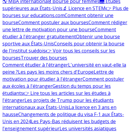
🌎 MBA international
💃 Bourse pour femmes
🌉 Études
supérieures aux États-Unis
🔬 Licence en STEM
👉 Plus de
bourses sur educations.com
Comment obtenir une
bourse
Comment postuler aux bourses
Comment rédiger
une lettre de motivation pour une bourse
Comment
étudier à l'étranger gratuitement
Obtenir une bourse
sportive aux États-Unis
Conseils pour obtenir la bourse
de l'Institut suédois
👉 Voir tous les conseils sur les
bourses
Trouver des bourses
Comment étudier à l'étranger
L'université en vaut-elle la
peine ?
Les pays les moins chers d'Europe
Lettre de
motivation pour étudier à l'étranger
Comment postuler
aux écoles à l'étranger
Gestion du temps pour les
étudiants
👉 Lire tous les articles sur les études à
l'étranger
Les projets de Trump pour les étudiants
internationaux aux États-Unis
La licence en 3 ans en
hausse
Changements de politique du visa F-1 aux États-
Unis en 2024
Les Pays-Bas réduisent les budgets de
l'enseignement supérieur
Les universités asiatiques