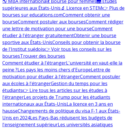
🌎 MBA international
💃 Bourse pour femmes
🌉 Études
supérieures aux États-Unis
🔬 Licence en STEM
👉 Plus de
bourses sur educations.com
Comment obtenir une
bourse
Comment postuler aux bourses
Comment rédiger
une lettre de motivation pour une bourse
Comment
étudier à l'étranger gratuitement
Obtenir une bourse
sportive aux États-Unis
Conseils pour obtenir la bourse
de l'Institut suédois
👉 Voir tous les conseils sur les
bourses
Trouver des bourses
Comment étudier à l'étranger
L'université en vaut-elle la
peine ?
Les pays les moins chers d'Europe
Lettre de
motivation pour étudier à l'étranger
Comment postuler
aux écoles à l'étranger
Gestion du temps pour les
étudiants
👉 Lire tous les articles sur les études à
l'étranger
Les projets de Trump pour les étudiants
internationaux aux États-Unis
La licence en 3 ans en
hausse
Changements de politique du visa F-1 aux États-
Unis en 2024
Les Pays-Bas réduisent les budgets de
l'enseignement supérieur
Les universités asiatiques