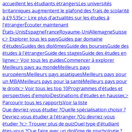
accueillent les étudiants étrangers
Les universités
britanniques augmentent le plafond des frais de scolarité
à £9,535
👉 Lire plus d'actualités sur les études à
l'étranger
Écouter maintenant
États-Unis
Espagne
France
Royaume-Uni
Allemagne
Suisse
👉 Explorer tous les pays
Guides par domaine
d'études
Guides des diplômes
Guide des bourses
Guide des
études à l'étranger
Guide des stages
Guide des études en
ligne
👉 Voir tous les guides
Commencer à explorer
Meilleurs pays au monde
Meilleurs pays
européens
Meilleurs pays asiatiques
Meilleurs pays pour
un MBA
Meilleurs pays pour la santé
Meilleurs pays pour
le droit
👉 Voir tous les top 10
Programmes d'études et
perspectives d'emploi
Destinations d'études en hausse
👉
Parcourir tous les rapports
Voir la liste
Que devriez-vous étudier ?
Quelle spécialisation choisir ?
Devriez-vous étudier à l'étranger ?
Où devriez-vous
étudier ?
👉 Trouver plus de quiz
Quel type d'étudiant
êtes-vous ?
Que faire avec un diplôme de psychologie ?