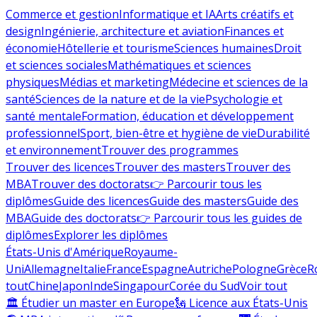
Commerce et gestion
Informatique et IA
Arts créatifs et
design
Ingénierie, architecture et aviation
Finances et
économie
Hôtellerie et tourisme
Sciences humaines
Droit
et sciences sociales
Mathématiques et sciences
physiques
Médias et marketing
Médecine et sciences de la
santé
Sciences de la nature et de la vie
Psychologie et
santé mentale
Formation, éducation et développement
professionnel
Sport, bien-être et hygiène de vie
Durabilité
et environnement
Trouver des programmes
Trouver des licences
Trouver des masters
Trouver des
MBA
Trouver des doctorats
👉 Parcourir tous les
diplômes
Guide des licences
Guide des masters
Guide des
MBA
Guide des doctorats
👉 Parcourir tous les guides de
diplômes
Explorer les diplômes
États-Unis d'Amérique
Royaume-
Uni
Allemagne
Italie
France
Espagne
Autriche
Pologne
Grèce
R
tout
Chine
Japon
Inde
Singapour
Corée du Sud
Voir tout
🏛 Étudier un master en Europe
🗽 Licence aux États-Unis