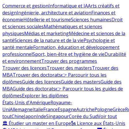
Commerce et gestion
Informatique et IA
Arts créatifs et
design
Ingénierie, architecture et aviation
Finances et
économie
Hôtellerie et tourisme
Sciences humaines
Droit
et sciences sociales
Mathématiques et sciences
physiques
Médias et marketing
Médecine et sciences de la
santé
Sciences de la nature et de la vie
Psychologie et
santé mentale
Formation, éducation et développement
professionnel
Sport, bien-être et hygiène de vie
Durabilité
et environnement
Trouver des programmes
Trouver des licences
Trouver des masters
Trouver des
MBA
Trouver des doctorats
👉 Parcourir tous les
diplômes
Guide des licences
Guide des masters
Guide des
MBA
Guide des doctorats
👉 Parcourir tous les guides de
diplômes
Explorer les diplômes
États-Unis d'Amérique
Royaume-
Uni
Allemagne
Italie
France
Espagne
Autriche
Pologne
Grèce
R
tout
Chine
Japon
Inde
Singapour
Corée du Sud
Voir tout
🏛 Étudier un master en Europe
🗽 Licence aux États-Unis