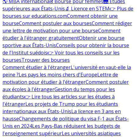
🌎 MBA international
💃 Bourse pour femmes
🌉 Études
supérieures aux États-Unis
🔬 Licence en STEM
👉 Plus de
bourses sur educations.com
Comment obtenir une
bourse
Comment postuler aux bourses
Comment rédiger
une lettre de motivation pour une bourse
Comment
étudier à l'étranger gratuitement
Obtenir une bourse
sportive aux États-Unis
Conseils pour obtenir la bourse
de l'Institut suédois
👉 Voir tous les conseils sur les
bourses
Trouver des bourses
Comment étudier à l'étranger
L'université en vaut-elle la
peine ?
Les pays les moins chers d'Europe
Lettre de
motivation pour étudier à l'étranger
Comment postuler
aux écoles à l'étranger
Gestion du temps pour les
étudiants
👉 Lire tous les articles sur les études à
l'étranger
Les projets de Trump pour les étudiants
internationaux aux États-Unis
La licence en 3 ans en
hausse
Changements de politique du visa F-1 aux États-
Unis en 2024
Les Pays-Bas réduisent les budgets de
l'enseignement supérieur
Les universités asiatiques