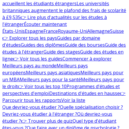
accueillent les étudiants étrangers
Les universités
britanniques augmentent le plafond des frais de scolarité
à £9,535
👉 Lire plus d'actualités sur les études à
l'étranger
Écouter maintenant
États-Unis
Espagne
France
Royaume-Uni
Allemagne
Suisse
👉 Explorer tous les pays
Guides par domaine
d'études
Guides des diplômes
Guide des bourses
Guide des
études à l'étranger
Guide des stages
Guide des études en
ligne
👉 Voir tous les guides
Commencer à explorer
Meilleurs pays au monde
Meilleurs pays
européens
Meilleurs pays asiatiques
Meilleurs pays pour
un MBA
Meilleurs pays pour la santé
Meilleurs pays pour
le droit
👉 Voir tous les top 10
Programmes d'études et
perspectives d'emploi
Destinations d'études en hausse
👉
Parcourir tous les rapports
Voir la liste
Que devriez-vous étudier ?
Quelle spécialisation choisir ?
Devriez-vous étudier à l'étranger ?
Où devriez-vous
étudier ?
👉 Trouver plus de quiz
Quel type d'étudiant
êtes-vous ?
Que faire avec un diplôme de psychologie ?