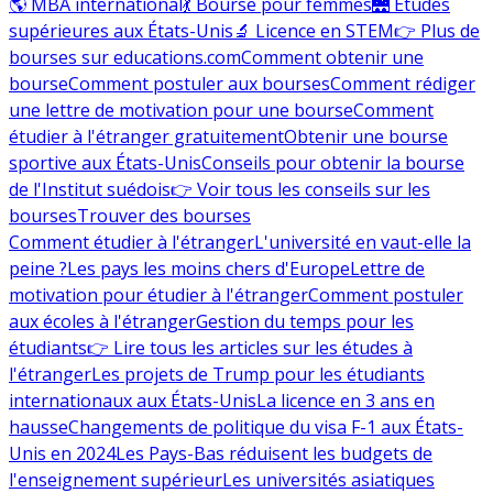
🌎 MBA international
💃 Bourse pour femmes
🌉 Études
supérieures aux États-Unis
🔬 Licence en STEM
👉 Plus de
bourses sur educations.com
Comment obtenir une
bourse
Comment postuler aux bourses
Comment rédiger
une lettre de motivation pour une bourse
Comment
étudier à l'étranger gratuitement
Obtenir une bourse
sportive aux États-Unis
Conseils pour obtenir la bourse
de l'Institut suédois
👉 Voir tous les conseils sur les
bourses
Trouver des bourses
Comment étudier à l'étranger
L'université en vaut-elle la
peine ?
Les pays les moins chers d'Europe
Lettre de
motivation pour étudier à l'étranger
Comment postuler
aux écoles à l'étranger
Gestion du temps pour les
étudiants
👉 Lire tous les articles sur les études à
l'étranger
Les projets de Trump pour les étudiants
internationaux aux États-Unis
La licence en 3 ans en
hausse
Changements de politique du visa F-1 aux États-
Unis en 2024
Les Pays-Bas réduisent les budgets de
l'enseignement supérieur
Les universités asiatiques