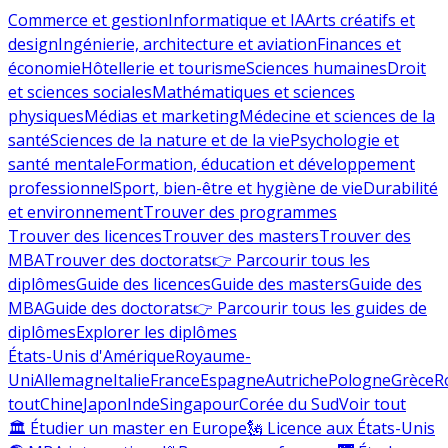
Commerce et gestion
Informatique et IA
Arts créatifs et
design
Ingénierie, architecture et aviation
Finances et
économie
Hôtellerie et tourisme
Sciences humaines
Droit
et sciences sociales
Mathématiques et sciences
physiques
Médias et marketing
Médecine et sciences de la
santé
Sciences de la nature et de la vie
Psychologie et
santé mentale
Formation, éducation et développement
professionnel
Sport, bien-être et hygiène de vie
Durabilité
et environnement
Trouver des programmes
Trouver des licences
Trouver des masters
Trouver des
MBA
Trouver des doctorats
👉 Parcourir tous les
diplômes
Guide des licences
Guide des masters
Guide des
MBA
Guide des doctorats
👉 Parcourir tous les guides de
diplômes
Explorer les diplômes
États-Unis d'Amérique
Royaume-
Uni
Allemagne
Italie
France
Espagne
Autriche
Pologne
Grèce
R
tout
Chine
Japon
Inde
Singapour
Corée du Sud
Voir tout
🏛 Étudier un master en Europe
🗽 Licence aux États-Unis