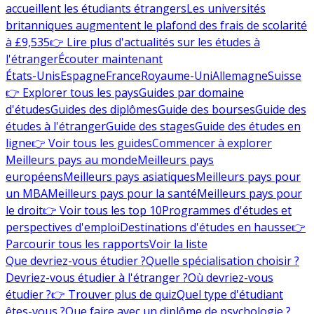
accueillent les étudiants étrangers
Les universités
britanniques augmentent le plafond des frais de scolarité
à £9,535
👉 Lire plus d'actualités sur les études à
l'étranger
Écouter maintenant
États-Unis
Espagne
France
Royaume-Uni
Allemagne
Suisse
👉 Explorer tous les pays
Guides par domaine
d'études
Guides des diplômes
Guide des bourses
Guide des
études à l'étranger
Guide des stages
Guide des études en
ligne
👉 Voir tous les guides
Commencer à explorer
Meilleurs pays au monde
Meilleurs pays
européens
Meilleurs pays asiatiques
Meilleurs pays pour
un MBA
Meilleurs pays pour la santé
Meilleurs pays pour
le droit
👉 Voir tous les top 10
Programmes d'études et
perspectives d'emploi
Destinations d'études en hausse
👉
Parcourir tous les rapports
Voir la liste
Que devriez-vous étudier ?
Quelle spécialisation choisir ?
Devriez-vous étudier à l'étranger ?
Où devriez-vous
étudier ?
👉 Trouver plus de quiz
Quel type d'étudiant
êtes-vous ?
Que faire avec un diplôme de psychologie ?