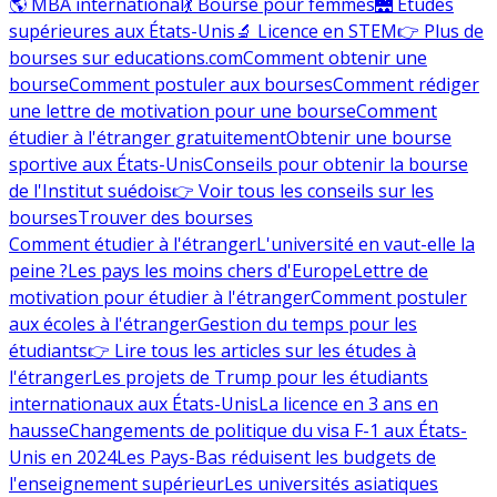
🌎 MBA international
💃 Bourse pour femmes
🌉 Études
supérieures aux États-Unis
🔬 Licence en STEM
👉 Plus de
bourses sur educations.com
Comment obtenir une
bourse
Comment postuler aux bourses
Comment rédiger
une lettre de motivation pour une bourse
Comment
étudier à l'étranger gratuitement
Obtenir une bourse
sportive aux États-Unis
Conseils pour obtenir la bourse
de l'Institut suédois
👉 Voir tous les conseils sur les
bourses
Trouver des bourses
Comment étudier à l'étranger
L'université en vaut-elle la
peine ?
Les pays les moins chers d'Europe
Lettre de
motivation pour étudier à l'étranger
Comment postuler
aux écoles à l'étranger
Gestion du temps pour les
étudiants
👉 Lire tous les articles sur les études à
l'étranger
Les projets de Trump pour les étudiants
internationaux aux États-Unis
La licence en 3 ans en
hausse
Changements de politique du visa F-1 aux États-
Unis en 2024
Les Pays-Bas réduisent les budgets de
l'enseignement supérieur
Les universités asiatiques