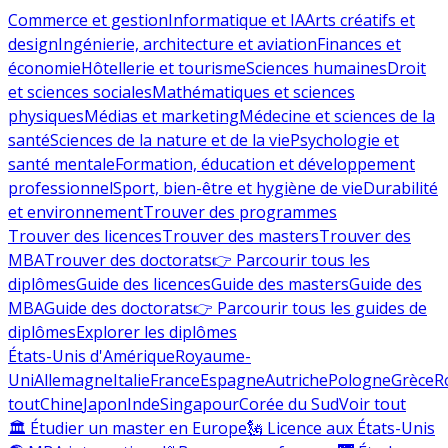
Commerce et gestion
Informatique et IA
Arts créatifs et
design
Ingénierie, architecture et aviation
Finances et
économie
Hôtellerie et tourisme
Sciences humaines
Droit
et sciences sociales
Mathématiques et sciences
physiques
Médias et marketing
Médecine et sciences de la
santé
Sciences de la nature et de la vie
Psychologie et
santé mentale
Formation, éducation et développement
professionnel
Sport, bien-être et hygiène de vie
Durabilité
et environnement
Trouver des programmes
Trouver des licences
Trouver des masters
Trouver des
MBA
Trouver des doctorats
👉 Parcourir tous les
diplômes
Guide des licences
Guide des masters
Guide des
MBA
Guide des doctorats
👉 Parcourir tous les guides de
diplômes
Explorer les diplômes
États-Unis d'Amérique
Royaume-
Uni
Allemagne
Italie
France
Espagne
Autriche
Pologne
Grèce
R
tout
Chine
Japon
Inde
Singapour
Corée du Sud
Voir tout
🏛 Étudier un master en Europe
🗽 Licence aux États-Unis