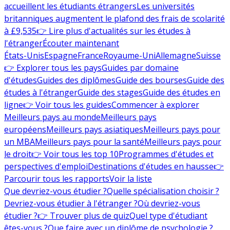
accueillent les étudiants étrangers
Les universités
britanniques augmentent le plafond des frais de scolarité
à £9,535
👉 Lire plus d'actualités sur les études à
l'étranger
Écouter maintenant
États-Unis
Espagne
France
Royaume-Uni
Allemagne
Suisse
👉 Explorer tous les pays
Guides par domaine
d'études
Guides des diplômes
Guide des bourses
Guide des
études à l'étranger
Guide des stages
Guide des études en
ligne
👉 Voir tous les guides
Commencer à explorer
Meilleurs pays au monde
Meilleurs pays
européens
Meilleurs pays asiatiques
Meilleurs pays pour
un MBA
Meilleurs pays pour la santé
Meilleurs pays pour
le droit
👉 Voir tous les top 10
Programmes d'études et
perspectives d'emploi
Destinations d'études en hausse
👉
Parcourir tous les rapports
Voir la liste
Que devriez-vous étudier ?
Quelle spécialisation choisir ?
Devriez-vous étudier à l'étranger ?
Où devriez-vous
étudier ?
👉 Trouver plus de quiz
Quel type d'étudiant
êtes-vous ?
Que faire avec un diplôme de psychologie ?