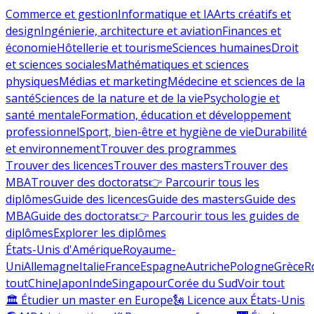
Commerce et gestion
Informatique et IA
Arts créatifs et
design
Ingénierie, architecture et aviation
Finances et
économie
Hôtellerie et tourisme
Sciences humaines
Droit
et sciences sociales
Mathématiques et sciences
physiques
Médias et marketing
Médecine et sciences de la
santé
Sciences de la nature et de la vie
Psychologie et
santé mentale
Formation, éducation et développement
professionnel
Sport, bien-être et hygiène de vie
Durabilité
et environnement
Trouver des programmes
Trouver des licences
Trouver des masters
Trouver des
MBA
Trouver des doctorats
👉 Parcourir tous les
diplômes
Guide des licences
Guide des masters
Guide des
MBA
Guide des doctorats
👉 Parcourir tous les guides de
diplômes
Explorer les diplômes
États-Unis d'Amérique
Royaume-
Uni
Allemagne
Italie
France
Espagne
Autriche
Pologne
Grèce
R
tout
Chine
Japon
Inde
Singapour
Corée du Sud
Voir tout
🏛 Étudier un master en Europe
🗽 Licence aux États-Unis