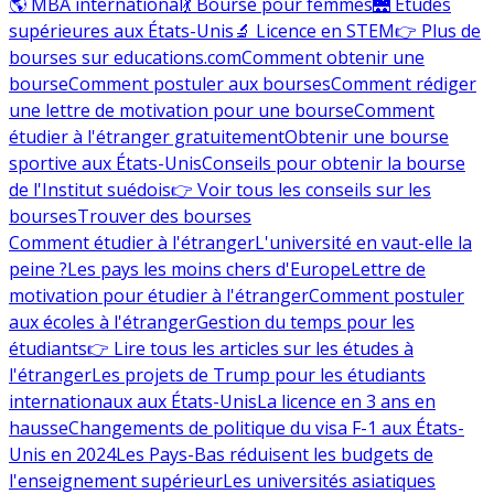
🌎 MBA international
💃 Bourse pour femmes
🌉 Études
supérieures aux États-Unis
🔬 Licence en STEM
👉 Plus de
bourses sur educations.com
Comment obtenir une
bourse
Comment postuler aux bourses
Comment rédiger
une lettre de motivation pour une bourse
Comment
étudier à l'étranger gratuitement
Obtenir une bourse
sportive aux États-Unis
Conseils pour obtenir la bourse
de l'Institut suédois
👉 Voir tous les conseils sur les
bourses
Trouver des bourses
Comment étudier à l'étranger
L'université en vaut-elle la
peine ?
Les pays les moins chers d'Europe
Lettre de
motivation pour étudier à l'étranger
Comment postuler
aux écoles à l'étranger
Gestion du temps pour les
étudiants
👉 Lire tous les articles sur les études à
l'étranger
Les projets de Trump pour les étudiants
internationaux aux États-Unis
La licence en 3 ans en
hausse
Changements de politique du visa F-1 aux États-
Unis en 2024
Les Pays-Bas réduisent les budgets de
l'enseignement supérieur
Les universités asiatiques