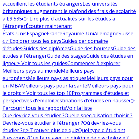
accueillent les étudiants étrangers
Les universités
britanniques augmentent le plafond des frais de scolarité
à £9,535
👉 Lire plus d'actualités sur les études à
l'étranger
Écouter maintenant
États-Unis
Espagne
France
Royaume-Uni
Allemagne
Suisse
👉 Explorer tous les pays
Guides par domaine
d'études
Guides des diplômes
Guide des bourses
Guide des
études à l'étranger
Guide des stages
Guide des études en
ligne
👉 Voir tous les guides
Commencer à explorer
Meilleurs pays au monde
Meilleurs pays
européens
Meilleurs pays asiatiques
Meilleurs pays pour
un MBA
Meilleurs pays pour la santé
Meilleurs pays pour
le droit
👉 Voir tous les top 10
Programmes d'études et
perspectives d'emploi
Destinations d'études en hausse
👉
Parcourir tous les rapports
Voir la liste
Que devriez-vous étudier ?
Quelle spécialisation choisir ?
Devriez-vous étudier à l'étranger ?
Où devriez-vous
étudier ?
👉 Trouver plus de quiz
Quel type d'étudiant
êtes-vous ?
Que faire avec un diplôme de psychologie ?