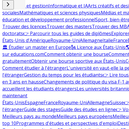
Commerce et gestion
Informatique et IA
Arts créatifs et des
sociales
Mathématiques et sciences physiques
Médias et ma
éducation et développement professionnel
Sport, bien-êtr
Trouver des licences
Trouver des masters
Trouver des MB
doctorats
👉 Parcourir tous les guides de diplômes
Explorer
États-Unis d'Amérique
Royaume-Uni
Allemagne
Italie
France
🏛 Étudier un master en Europe
🗽 Licence aux États-Unis

sur educations.com
Comment obtenir une bourse
Comment 
gratuitement
Obtenir une bourse sportive aux États-Unis
C
Comment étudier à l'étranger
L'université en vaut-elle la p
l'étranger
Gestion du temps pour les étudiants
👉 Lire tous 
en 3 ans en hausse
Changements de politique du visa F-1 a
accueillent les étudiants étrangers
Les universités britanni
maintenant
États-Unis
Espagne
France
Royaume-Uni
Allemagne
Suisse
👉
l'étranger
Guide des stages
Guide des études en ligne
👉 Voi
Meilleurs pays au monde
Meilleurs pays européens
Meilleu
top 10
Programmes d'études et perspectives d'emploi
Desti