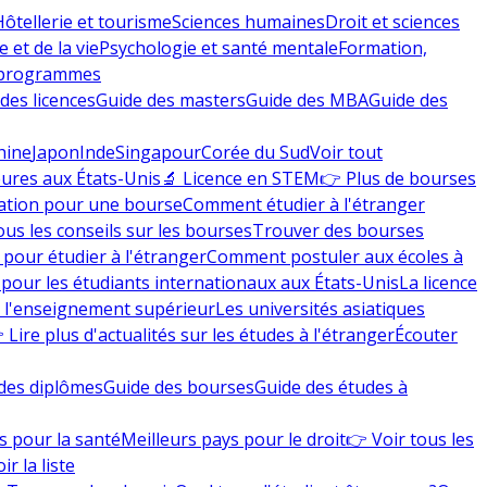
Hôtellerie et tourisme
Sciences humaines
Droit et sciences
 et de la vie
Psychologie et santé mentale
Formation,
 programmes
des licences
Guide des masters
Guide des MBA
Guide des
hine
Japon
Inde
Singapour
Corée du Sud
Voir tout
eures aux États-Unis
🔬 Licence en STEM
👉 Plus de bourses
ation pour une bourse
Comment étudier à l'étranger
ous les conseils sur les bourses
Trouver des bourses
 pour étudier à l'étranger
Comment postuler aux écoles à
pour les étudiants internationaux aux États-Unis
La licence
e l'enseignement supérieur
Les universités asiatiques
 Lire plus d'actualités sur les études à l'étranger
Écouter
des diplômes
Guide des bourses
Guide des études à
s pour la santé
Meilleurs pays pour le droit
👉 Voir tous les
ir la liste