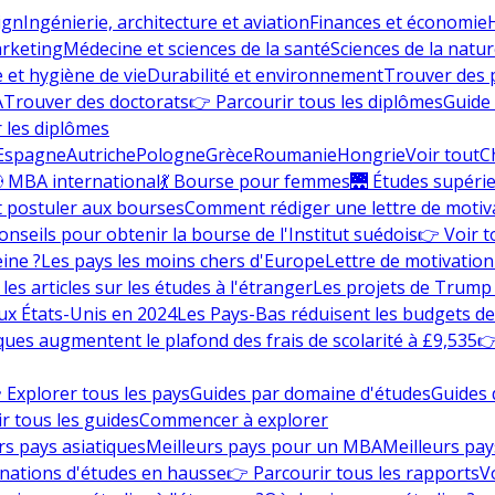
ign
Ingénierie, architecture et aviation
Finances et économie
rketing
Médecine et sciences de la santé
Sciences de la nature
e et hygiène de vie
Durabilité et environnement
Trouver des
A
Trouver des doctorats
👉 Parcourir tous les diplômes
Guide 
 les diplômes
Espagne
Autriche
Pologne
Grèce
Roumanie
Hongrie
Voir tout
C
 MBA international
💃 Bourse pour femmes
🌉 Études supéri
postuler aux bourses
Comment rédiger une lettre de motiv
onseils pour obtenir la bourse de l'Institut suédois
👉 Voir t
eine ?
Les pays les moins chers d'Europe
Lettre de motivation
les articles sur les études à l'étranger
Les projets de Trump 
ux États-Unis en 2024
Les Pays-Bas réduisent les budgets d
ques augmentent le plafond des frais de scolarité à £9,535
👉
 Explorer tous les pays
Guides par domaine d'études
Guides 
r tous les guides
Commencer à explorer
rs pays asiatiques
Meilleurs pays pour un MBA
Meilleurs pay
nations d'études en hausse
👉 Parcourir tous les rapports
Vo