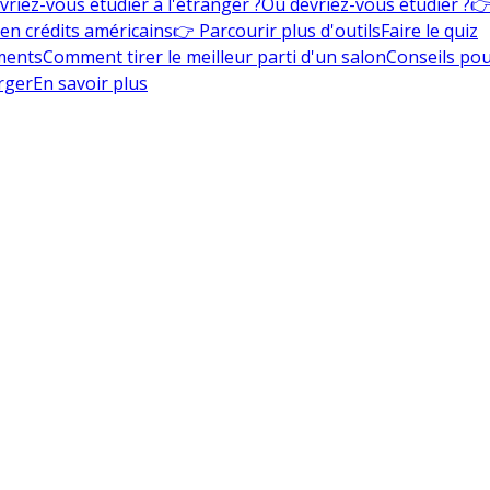
vriez-vous étudier à l'étranger ?
Où devriez-vous étudier ?
👉
en crédits américains
👉 Parcourir plus d'outils
Faire le quiz
ments
Comment tirer le meilleur parti d'un salon
Conseils pou
rger
En savoir plus