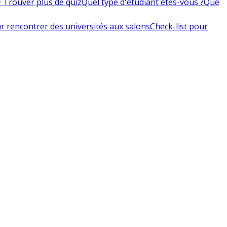
 Trouver plus de quiz
Quel type d'étudiant êtes-vous ?
Que
r rencontrer des universités aux salons
Check-list pour