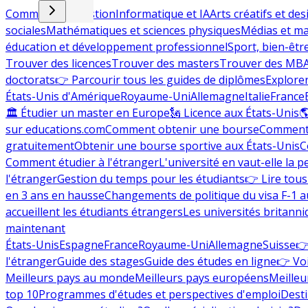
Commerce et gestion
Informatique et IA
Arts créatifs et des
sociales
Mathématiques et sciences physiques
Médias et ma
éducation et développement professionnel
Sport, bien-êtr
Trouver des licences
Trouver des masters
Trouver des MB
doctorats
👉 Parcourir tous les guides de diplômes
Explorer
États-Unis d'Amérique
Royaume-Uni
Allemagne
Italie
France
🏛 Étudier un master en Europe
🗽 Licence aux États-Unis

sur educations.com
Comment obtenir une bourse
Comment 
gratuitement
Obtenir une bourse sportive aux États-Unis
C
Comment étudier à l'étranger
L'université en vaut-elle la p
l'étranger
Gestion du temps pour les étudiants
👉 Lire tous 
en 3 ans en hausse
Changements de politique du visa F-1 a
accueillent les étudiants étrangers
Les universités britanni
maintenant
États-Unis
Espagne
France
Royaume-Uni
Allemagne
Suisse
👉
l'étranger
Guide des stages
Guide des études en ligne
👉 Voi
Meilleurs pays au monde
Meilleurs pays européens
Meilleu
top 10
Programmes d'études et perspectives d'emploi
Desti