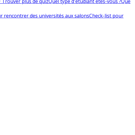
 Trouver plus de quiz
Quel type d'étudiant êtes-vous ?
Que
r rencontrer des universités aux salons
Check-list pour