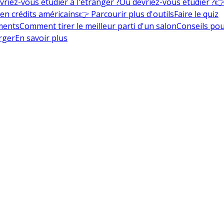
vriez-vous étudier à l'étranger ?
Où devriez-vous étudier ?
👉
en crédits américains
👉 Parcourir plus d'outils
Faire le quiz
ments
Comment tirer le meilleur parti d'un salon
Conseils pou
rger
En savoir plus