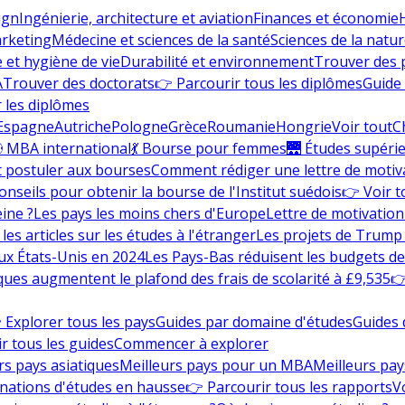
ign
Ingénierie, architecture et aviation
Finances et économie
rketing
Médecine et sciences de la santé
Sciences de la nature
e et hygiène de vie
Durabilité et environnement
Trouver des
A
Trouver des doctorats
👉 Parcourir tous les diplômes
Guide 
 les diplômes
Espagne
Autriche
Pologne
Grèce
Roumanie
Hongrie
Voir tout
C
 MBA international
💃 Bourse pour femmes
🌉 Études supéri
postuler aux bourses
Comment rédiger une lettre de motiv
onseils pour obtenir la bourse de l'Institut suédois
👉 Voir t
eine ?
Les pays les moins chers d'Europe
Lettre de motivation
les articles sur les études à l'étranger
Les projets de Trump 
ux États-Unis en 2024
Les Pays-Bas réduisent les budgets d
ques augmentent le plafond des frais de scolarité à £9,535
👉
 Explorer tous les pays
Guides par domaine d'études
Guides 
r tous les guides
Commencer à explorer
rs pays asiatiques
Meilleurs pays pour un MBA
Meilleurs pay
nations d'études en hausse
👉 Parcourir tous les rapports
Vo