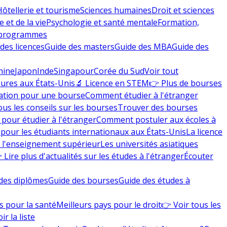
Hôtellerie et tourisme
Sciences humaines
Droit et sciences
 et de la vie
Psychologie et santé mentale
Formation,
 programmes
des licences
Guide des masters
Guide des MBA
Guide des
hine
Japon
Inde
Singapour
Corée du Sud
Voir tout
eures aux États-Unis
🔬 Licence en STEM
👉 Plus de bourses
ation pour une bourse
Comment étudier à l'étranger
ous les conseils sur les bourses
Trouver des bourses
 pour étudier à l'étranger
Comment postuler aux écoles à
pour les étudiants internationaux aux États-Unis
La licence
e l'enseignement supérieur
Les universités asiatiques
 Lire plus d'actualités sur les études à l'étranger
Écouter
des diplômes
Guide des bourses
Guide des études à
s pour la santé
Meilleurs pays pour le droit
👉 Voir tous les
ir la liste