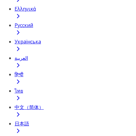
Ελληνικά
Русский
Українська
العربية
हिन्दी
ไทย
中文（简体）
日本語