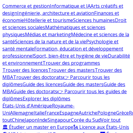
Commerce et gestion
Informatique et IA
Arts créatifs et
design
Ingénierie, architecture et aviation
Finances et
économie
Hôtellerie et tourisme
Sciences humaines
Droit
et sciences sociales
Mathématiques et sciences
physiques
Médias et marketing
Médecine et sciences de la
santé
Sciences de la nature et de la vie
Psychologie et
santé mentale
Formation, éducation et développement
professionnel
Sport, bien-être et hygiène de vie
Durabilité
et environnement
Trouver des programmes
Trouver des licences
Trouver des masters
Trouver des
MBA
Trouver des doctorats
👉 Parcourir tous les
diplômes
Guide des licences
Guide des masters
Guide des
MBA
Guide des doctorats
👉 Parcourir tous les guides de
diplômes
Explorer les diplômes
États-Unis d'Amérique
Royaume-
Uni
Allemagne
Italie
France
Espagne
Autriche
Pologne
Grèce
R
tout
Chine
Japon
Inde
Singapour
Corée du Sud
Voir tout
🏛 Étudier un master en Europe
🗽 Licence aux États-Unis