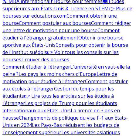
🌎 MBA international
💃 Bourse pour femmes
🌉 Études
supérieures aux États-Unis
🔬 Licence en STEM
👉 Plus de
bourses sur educations.com
Comment obtenir une
bourse
Comment postuler aux bourses
Comment rédiger
une lettre de motivation pour une bourse
Comment
étudier à l'étranger gratuitement
Obtenir une bourse
sportive aux États-Unis
Conseils pour obtenir la bourse
de l'Institut suédois
👉 Voir tous les conseils sur les
bourses
Trouver des bourses
Comment étudier à l'étranger
L'université en vaut-elle la
peine ?
Les pays les moins chers d'Europe
Lettre de
motivation pour étudier à l'étranger
Comment postuler
aux écoles à l'étranger
Gestion du temps pour les
étudiants
👉 Lire tous les articles sur les études à
l'étranger
Les projets de Trump pour les étudiants
internationaux aux États-Unis
La licence en 3 ans en
hausse
Changements de politique du visa F-1 aux États-
Unis en 2024
Les Pays-Bas réduisent les budgets de
l'enseignement supérieur
Les universités asiatiques