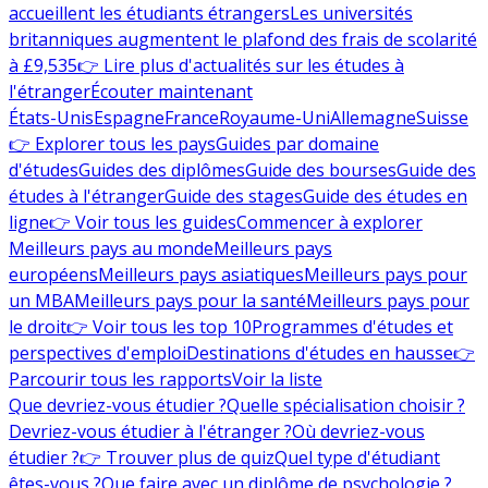
accueillent les étudiants étrangers
Les universités
britanniques augmentent le plafond des frais de scolarité
à £9,535
👉 Lire plus d'actualités sur les études à
l'étranger
Écouter maintenant
États-Unis
Espagne
France
Royaume-Uni
Allemagne
Suisse
👉 Explorer tous les pays
Guides par domaine
d'études
Guides des diplômes
Guide des bourses
Guide des
études à l'étranger
Guide des stages
Guide des études en
ligne
👉 Voir tous les guides
Commencer à explorer
Meilleurs pays au monde
Meilleurs pays
européens
Meilleurs pays asiatiques
Meilleurs pays pour
un MBA
Meilleurs pays pour la santé
Meilleurs pays pour
le droit
👉 Voir tous les top 10
Programmes d'études et
perspectives d'emploi
Destinations d'études en hausse
👉
Parcourir tous les rapports
Voir la liste
Que devriez-vous étudier ?
Quelle spécialisation choisir ?
Devriez-vous étudier à l'étranger ?
Où devriez-vous
étudier ?
👉 Trouver plus de quiz
Quel type d'étudiant
êtes-vous ?
Que faire avec un diplôme de psychologie ?