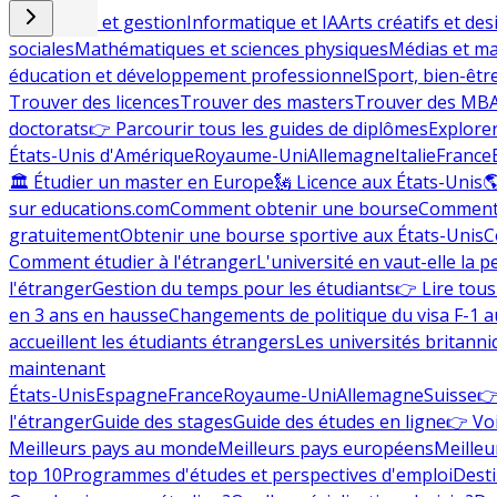
Commerce et gestion
Informatique et IA
Arts créatifs et des
sociales
Mathématiques et sciences physiques
Médias et ma
éducation et développement professionnel
Sport, bien-êtr
Trouver des licences
Trouver des masters
Trouver des MB
doctorats
👉 Parcourir tous les guides de diplômes
Explorer
États-Unis d'Amérique
Royaume-Uni
Allemagne
Italie
France
🏛 Étudier un master en Europe
🗽 Licence aux États-Unis

sur educations.com
Comment obtenir une bourse
Comment 
gratuitement
Obtenir une bourse sportive aux États-Unis
C
Comment étudier à l'étranger
L'université en vaut-elle la p
l'étranger
Gestion du temps pour les étudiants
👉 Lire tous 
en 3 ans en hausse
Changements de politique du visa F-1 a
accueillent les étudiants étrangers
Les universités britanni
maintenant
États-Unis
Espagne
France
Royaume-Uni
Allemagne
Suisse
👉
l'étranger
Guide des stages
Guide des études en ligne
👉 Voi
Meilleurs pays au monde
Meilleurs pays européens
Meilleu
top 10
Programmes d'études et perspectives d'emploi
Desti