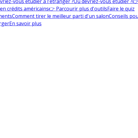
vriez-vous étudier à l'étranger ?
Où devriez-vous étudier ?
👉
en crédits américains
👉 Parcourir plus d'outils
Faire le quiz
ments
Comment tirer le meilleur parti d'un salon
Conseils pou
rger
En savoir plus