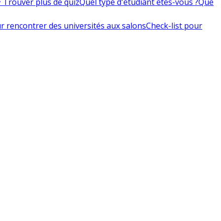
 Trouver plus de quiz
Quel type d'étudiant êtes-vous ?
Que
r rencontrer des universités aux salons
Check-list pour