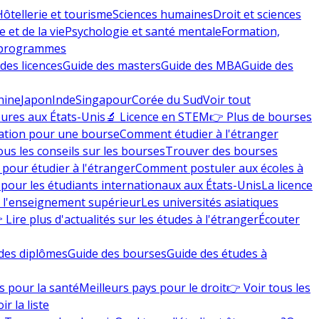
Hôtellerie et tourisme
Sciences humaines
Droit et sciences
 et de la vie
Psychologie et santé mentale
Formation,
 programmes
des licences
Guide des masters
Guide des MBA
Guide des
hine
Japon
Inde
Singapour
Corée du Sud
Voir tout
eures aux États-Unis
🔬 Licence en STEM
👉 Plus de bourses
ation pour une bourse
Comment étudier à l'étranger
ous les conseils sur les bourses
Trouver des bourses
 pour étudier à l'étranger
Comment postuler aux écoles à
pour les étudiants internationaux aux États-Unis
La licence
e l'enseignement supérieur
Les universités asiatiques
 Lire plus d'actualités sur les études à l'étranger
Écouter
des diplômes
Guide des bourses
Guide des études à
s pour la santé
Meilleurs pays pour le droit
👉 Voir tous les
ir la liste