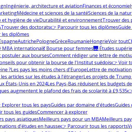
ign
Ingénierie, architecture et aviation
Finances et économie
rketing
Médecine et sciences de la santé
Sciences de la nature
e et hygiène de vie
Durabilité et environnement
Trouver des
A
Trouver des doctorats
👉 Parcourir tous les diplômes
Guide 
 les diplômes
Espagne
Autriche
Pologne
Grèce
Roumanie
Hongrie
Voir tout
C
 MBA international
💃 Bourse pour femmes
🌉 Études supéri
postuler aux bourses
Comment rédiger une lettre de motiv
onseils pour obtenir la bourse de l'Institut suédois
👉 Voir t
eine ?
Les pays les moins chers d'Europe
Lettre de motivation
les articles sur les études à l'étranger
Les projets de Trump 
ux États-Unis en 2024
Les Pays-Bas réduisent les budgets d
ques augmentent le plafond des frais de scolarité à £9,535
👉
 Explorer tous les pays
Guides par domaine d'études
Guides 
r tous les guides
Commencer à explorer
rs pays asiatiques
Meilleurs pays pour un MBA
Meilleurs pay
nations d'études en hausse
👉 Parcourir tous les rapports
Vo