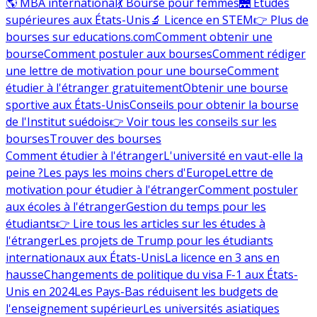
🌎 MBA international
💃 Bourse pour femmes
🌉 Études
supérieures aux États-Unis
🔬 Licence en STEM
👉 Plus de
bourses sur educations.com
Comment obtenir une
bourse
Comment postuler aux bourses
Comment rédiger
une lettre de motivation pour une bourse
Comment
étudier à l'étranger gratuitement
Obtenir une bourse
sportive aux États-Unis
Conseils pour obtenir la bourse
de l'Institut suédois
👉 Voir tous les conseils sur les
bourses
Trouver des bourses
Comment étudier à l'étranger
L'université en vaut-elle la
peine ?
Les pays les moins chers d'Europe
Lettre de
motivation pour étudier à l'étranger
Comment postuler
aux écoles à l'étranger
Gestion du temps pour les
étudiants
👉 Lire tous les articles sur les études à
l'étranger
Les projets de Trump pour les étudiants
internationaux aux États-Unis
La licence en 3 ans en
hausse
Changements de politique du visa F-1 aux États-
Unis en 2024
Les Pays-Bas réduisent les budgets de
l'enseignement supérieur
Les universités asiatiques