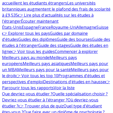
accueillent les étudiants étrangers
Les universités
britanniques augmentent le plafond des frais de scolarité
à £9,535
👉 Lire plus d'actualités sur les études à
l'étranger
Écouter maintenant
États-Unis
Espagne
France
Royaume-Uni
Allemagne
Suisse
👉 Explorer tous les pays
Guides par domaine
d'études
Guides des diplômes
Guide des bourses
Guide des
études à l'étranger
Guide des stages
Guide des études en
ligne
👉 Voir tous les guides
Commencer à explorer
Meilleurs pays au monde
Meilleurs pays
européens
Meilleurs pays asiatiques
Meilleurs pays pour
un MBA
Meilleurs pays pour la santé
Meilleurs pays pour
le droit
👉 Voir tous les top 10
Programmes d'études et
perspectives d'emploi
Destinations d'études en hausse
👉
Parcourir tous les rapports
Voir la liste
Que devriez-vous étudier ?
Quelle spécialisation choisir ?
Devriez-vous étudier à l'étranger ?
Où devriez-vous
étudier ?
👉 Trouver plus de quiz
Quel type d'étudiant
êtes-vous ?
Que faire avec un diplôme de psychologie ?