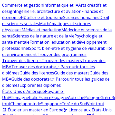
Commerce et gestion
Informatique et IA
Arts créatifs et
design
Ingénierie, architecture et aviation
Finances et
économie
Hôtellerie et tourisme
Sciences humaines
Droit
et sciences sociales
Mathématiques et sciences
physiques
Médias et marketing
Médecine et sciences de la
santé
Sciences de la nature et de la vie
Psychologie et
santé mentale
Formation, éducation et développement
professionnel
Sport, bien-être et hygiène de vie
Durabilité
et environnement
Trouver des programmes
Trouver des licences
Trouver des masters
Trouver des
MBA
Trouver des doctorats
👉 Parcourir tous les
diplômes
Guide des licences
Guide des masters
Guide des
MBA
Guide des doctorats
👉 Parcourir tous les guides de
diplômes
Explorer les diplômes
États-Unis d'Amérique
Royaume-
Uni
Allemagne
Italie
France
Espagne
Autriche
Pologne
Grèce
R
tout
Chine
Japon
Inde
Singapour
Corée du Sud
Voir tout
🏛 Étudier un master en Europe
🗽 Licence aux États-Unis