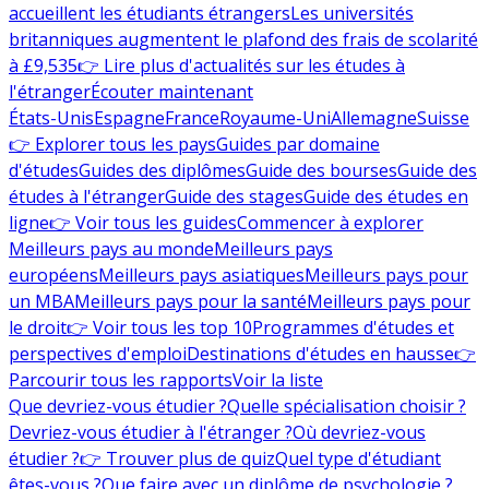
accueillent les étudiants étrangers
Les universités
britanniques augmentent le plafond des frais de scolarité
à £9,535
👉 Lire plus d'actualités sur les études à
l'étranger
Écouter maintenant
États-Unis
Espagne
France
Royaume-Uni
Allemagne
Suisse
👉 Explorer tous les pays
Guides par domaine
d'études
Guides des diplômes
Guide des bourses
Guide des
études à l'étranger
Guide des stages
Guide des études en
ligne
👉 Voir tous les guides
Commencer à explorer
Meilleurs pays au monde
Meilleurs pays
européens
Meilleurs pays asiatiques
Meilleurs pays pour
un MBA
Meilleurs pays pour la santé
Meilleurs pays pour
le droit
👉 Voir tous les top 10
Programmes d'études et
perspectives d'emploi
Destinations d'études en hausse
👉
Parcourir tous les rapports
Voir la liste
Que devriez-vous étudier ?
Quelle spécialisation choisir ?
Devriez-vous étudier à l'étranger ?
Où devriez-vous
étudier ?
👉 Trouver plus de quiz
Quel type d'étudiant
êtes-vous ?
Que faire avec un diplôme de psychologie ?