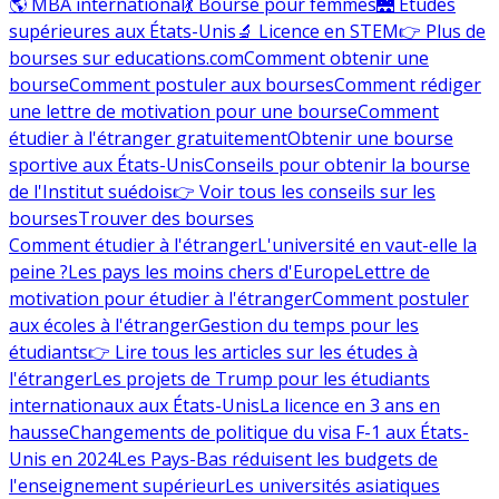
🌎 MBA international
💃 Bourse pour femmes
🌉 Études
supérieures aux États-Unis
🔬 Licence en STEM
👉 Plus de
bourses sur educations.com
Comment obtenir une
bourse
Comment postuler aux bourses
Comment rédiger
une lettre de motivation pour une bourse
Comment
étudier à l'étranger gratuitement
Obtenir une bourse
sportive aux États-Unis
Conseils pour obtenir la bourse
de l'Institut suédois
👉 Voir tous les conseils sur les
bourses
Trouver des bourses
Comment étudier à l'étranger
L'université en vaut-elle la
peine ?
Les pays les moins chers d'Europe
Lettre de
motivation pour étudier à l'étranger
Comment postuler
aux écoles à l'étranger
Gestion du temps pour les
étudiants
👉 Lire tous les articles sur les études à
l'étranger
Les projets de Trump pour les étudiants
internationaux aux États-Unis
La licence en 3 ans en
hausse
Changements de politique du visa F-1 aux États-
Unis en 2024
Les Pays-Bas réduisent les budgets de
l'enseignement supérieur
Les universités asiatiques