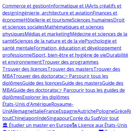
Commerce et gestion
Informatique et IA
Arts créatifs et
design
Ingénierie, architecture et aviation
Finances et
économie
Hôtellerie et tourisme
Sciences humaines
Droit
et sciences sociales
Mathématiques et sciences
physiques
Médias et marketing
Médecine et sciences de la
santé
Sciences de la nature et de la vie
Psychologie et
santé mentale
Formation, éducation et développement
professionnel
Sport, bien-être et hygiène de vie
Durabilité
et environnement
Trouver des programmes
Trouver des licences
Trouver des masters
Trouver des
MBA
Trouver des doctorats
👉 Parcourir tous les
diplômes
Guide des licences
Guide des masters
Guide des
MBA
Guide des doctorats
👉 Parcourir tous les guides de
diplômes
Explorer les diplômes
États-Unis d'Amérique
Royaume-
Uni
Allemagne
Italie
France
Espagne
Autriche
Pologne
Grèce
R
tout
Chine
Japon
Inde
Singapour
Corée du Sud
Voir tout
🏛 Étudier un master en Europe
🗽 Licence aux États-Unis