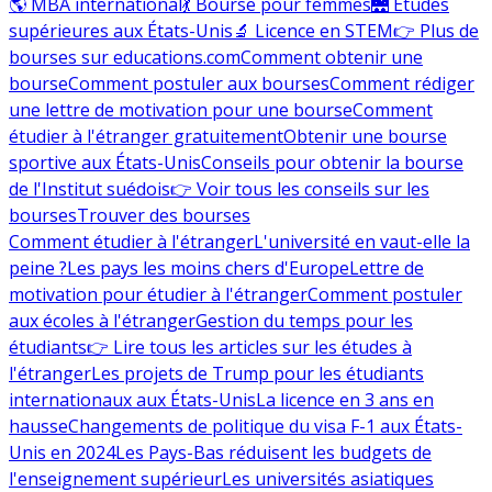
🌎 MBA international
💃 Bourse pour femmes
🌉 Études
supérieures aux États-Unis
🔬 Licence en STEM
👉 Plus de
bourses sur educations.com
Comment obtenir une
bourse
Comment postuler aux bourses
Comment rédiger
une lettre de motivation pour une bourse
Comment
étudier à l'étranger gratuitement
Obtenir une bourse
sportive aux États-Unis
Conseils pour obtenir la bourse
de l'Institut suédois
👉 Voir tous les conseils sur les
bourses
Trouver des bourses
Comment étudier à l'étranger
L'université en vaut-elle la
peine ?
Les pays les moins chers d'Europe
Lettre de
motivation pour étudier à l'étranger
Comment postuler
aux écoles à l'étranger
Gestion du temps pour les
étudiants
👉 Lire tous les articles sur les études à
l'étranger
Les projets de Trump pour les étudiants
internationaux aux États-Unis
La licence en 3 ans en
hausse
Changements de politique du visa F-1 aux États-
Unis en 2024
Les Pays-Bas réduisent les budgets de
l'enseignement supérieur
Les universités asiatiques