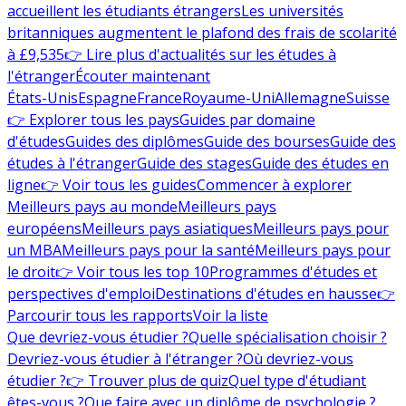
accueillent les étudiants étrangers
Les universités
britanniques augmentent le plafond des frais de scolarité
à £9,535
👉 Lire plus d'actualités sur les études à
l'étranger
Écouter maintenant
États-Unis
Espagne
France
Royaume-Uni
Allemagne
Suisse
👉 Explorer tous les pays
Guides par domaine
d'études
Guides des diplômes
Guide des bourses
Guide des
études à l'étranger
Guide des stages
Guide des études en
ligne
👉 Voir tous les guides
Commencer à explorer
Meilleurs pays au monde
Meilleurs pays
européens
Meilleurs pays asiatiques
Meilleurs pays pour
un MBA
Meilleurs pays pour la santé
Meilleurs pays pour
le droit
👉 Voir tous les top 10
Programmes d'études et
perspectives d'emploi
Destinations d'études en hausse
👉
Parcourir tous les rapports
Voir la liste
Que devriez-vous étudier ?
Quelle spécialisation choisir ?
Devriez-vous étudier à l'étranger ?
Où devriez-vous
étudier ?
👉 Trouver plus de quiz
Quel type d'étudiant
êtes-vous ?
Que faire avec un diplôme de psychologie ?