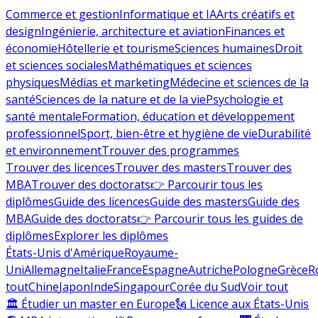
Commerce et gestion
Informatique et IA
Arts créatifs et
design
Ingénierie, architecture et aviation
Finances et
économie
Hôtellerie et tourisme
Sciences humaines
Droit
et sciences sociales
Mathématiques et sciences
physiques
Médias et marketing
Médecine et sciences de la
santé
Sciences de la nature et de la vie
Psychologie et
santé mentale
Formation, éducation et développement
professionnel
Sport, bien-être et hygiène de vie
Durabilité
et environnement
Trouver des programmes
Trouver des licences
Trouver des masters
Trouver des
MBA
Trouver des doctorats
👉 Parcourir tous les
diplômes
Guide des licences
Guide des masters
Guide des
MBA
Guide des doctorats
👉 Parcourir tous les guides de
diplômes
Explorer les diplômes
États-Unis d'Amérique
Royaume-
Uni
Allemagne
Italie
France
Espagne
Autriche
Pologne
Grèce
R
tout
Chine
Japon
Inde
Singapour
Corée du Sud
Voir tout
🏛 Étudier un master en Europe
🗽 Licence aux États-Unis