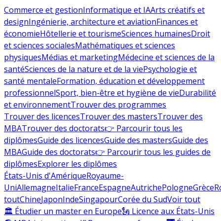
Commerce et gestion
Informatique et IA
Arts créatifs et
design
Ingénierie, architecture et aviation
Finances et
économie
Hôtellerie et tourisme
Sciences humaines
Droit
et sciences sociales
Mathématiques et sciences
physiques
Médias et marketing
Médecine et sciences de la
santé
Sciences de la nature et de la vie
Psychologie et
santé mentale
Formation, éducation et développement
professionnel
Sport, bien-être et hygiène de vie
Durabilité
et environnement
Trouver des programmes
Trouver des licences
Trouver des masters
Trouver des
MBA
Trouver des doctorats
👉 Parcourir tous les
diplômes
Guide des licences
Guide des masters
Guide des
MBA
Guide des doctorats
👉 Parcourir tous les guides de
diplômes
Explorer les diplômes
États-Unis d'Amérique
Royaume-
Uni
Allemagne
Italie
France
Espagne
Autriche
Pologne
Grèce
R
tout
Chine
Japon
Inde
Singapour
Corée du Sud
Voir tout
🏛 Étudier un master en Europe
🗽 Licence aux États-Unis