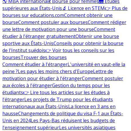
🌎 MBA international
💃 Bourse pour femmes
🌉 Études
supérieures aux États-Unis
🔬 Licence en STEM
👉 Plus de
bourses sur educations.com
Comment obtenir une
bourse
Comment postuler aux bourses
Comment rédiger
une lettre de motivation pour une bourse
Comment
étudier à l'étranger gratuitement
Obtenir une bourse
sportive aux États-Unis
Conseils pour obtenir la bourse
de l'Institut suédois
👉 Voir tous les conseils sur les
bourses
Trouver des bourses
Comment étudier à l'étranger
L'université en vaut-elle la
peine ?
Les pays les moins chers d'Europe
Lettre de
motivation pour étudier à l'étranger
Comment postuler
aux écoles à l'étranger
Gestion du temps pour les
étudiants
👉 Lire tous les articles sur les études à
l'étranger
Les projets de Trump pour les étudiants
internationaux aux États-Unis
La licence en 3 ans en
hausse
Changements de politique du visa F-1 aux États-
Unis en 2024
Les Pays-Bas réduisent les budgets de
l'enseignement supérieur
Les universités asiatiques