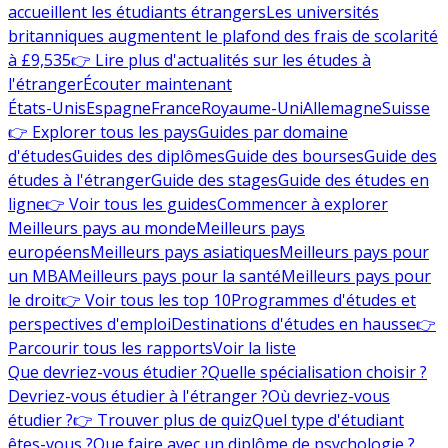
accueillent les étudiants étrangers
Les universités
britanniques augmentent le plafond des frais de scolarité
à £9,535
👉 Lire plus d'actualités sur les études à
l'étranger
Écouter maintenant
États-Unis
Espagne
France
Royaume-Uni
Allemagne
Suisse
👉 Explorer tous les pays
Guides par domaine
d'études
Guides des diplômes
Guide des bourses
Guide des
études à l'étranger
Guide des stages
Guide des études en
ligne
👉 Voir tous les guides
Commencer à explorer
Meilleurs pays au monde
Meilleurs pays
européens
Meilleurs pays asiatiques
Meilleurs pays pour
un MBA
Meilleurs pays pour la santé
Meilleurs pays pour
le droit
👉 Voir tous les top 10
Programmes d'études et
perspectives d'emploi
Destinations d'études en hausse
👉
Parcourir tous les rapports
Voir la liste
Que devriez-vous étudier ?
Quelle spécialisation choisir ?
Devriez-vous étudier à l'étranger ?
Où devriez-vous
étudier ?
👉 Trouver plus de quiz
Quel type d'étudiant
êtes-vous ?
Que faire avec un diplôme de psychologie ?