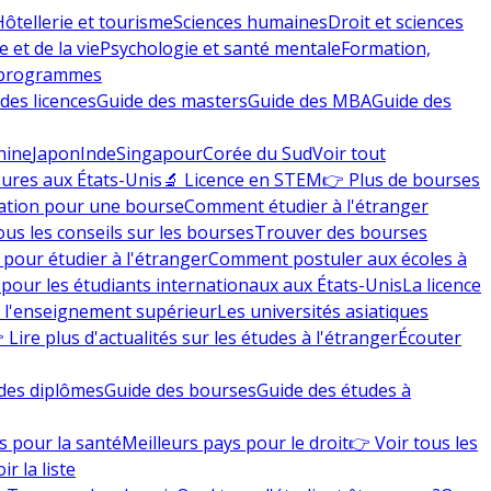
Hôtellerie et tourisme
Sciences humaines
Droit et sciences
 et de la vie
Psychologie et santé mentale
Formation,
 programmes
des licences
Guide des masters
Guide des MBA
Guide des
hine
Japon
Inde
Singapour
Corée du Sud
Voir tout
eures aux États-Unis
🔬 Licence en STEM
👉 Plus de bourses
ation pour une bourse
Comment étudier à l'étranger
ous les conseils sur les bourses
Trouver des bourses
 pour étudier à l'étranger
Comment postuler aux écoles à
pour les étudiants internationaux aux États-Unis
La licence
e l'enseignement supérieur
Les universités asiatiques
 Lire plus d'actualités sur les études à l'étranger
Écouter
des diplômes
Guide des bourses
Guide des études à
s pour la santé
Meilleurs pays pour le droit
👉 Voir tous les
ir la liste