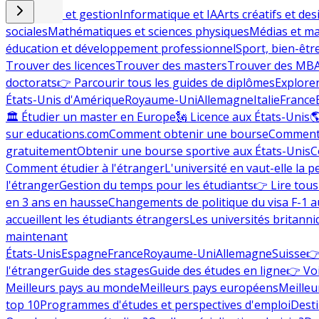
Commerce et gestion
Informatique et IA
Arts créatifs et des
sociales
Mathématiques et sciences physiques
Médias et ma
éducation et développement professionnel
Sport, bien-êtr
Trouver des licences
Trouver des masters
Trouver des MB
doctorats
👉 Parcourir tous les guides de diplômes
Explorer
États-Unis d'Amérique
Royaume-Uni
Allemagne
Italie
France
🏛 Étudier un master en Europe
🗽 Licence aux États-Unis

sur educations.com
Comment obtenir une bourse
Comment 
gratuitement
Obtenir une bourse sportive aux États-Unis
C
Comment étudier à l'étranger
L'université en vaut-elle la p
l'étranger
Gestion du temps pour les étudiants
👉 Lire tous 
en 3 ans en hausse
Changements de politique du visa F-1 a
accueillent les étudiants étrangers
Les universités britanni
maintenant
États-Unis
Espagne
France
Royaume-Uni
Allemagne
Suisse
👉
l'étranger
Guide des stages
Guide des études en ligne
👉 Voi
Meilleurs pays au monde
Meilleurs pays européens
Meilleu
top 10
Programmes d'études et perspectives d'emploi
Desti