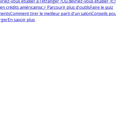
vriez-vous étudier à l'étranger ?
Où devriez-vous étudier ?
👉
en crédits américains
👉 Parcourir plus d'outils
Faire le quiz
ments
Comment tirer le meilleur parti d'un salon
Conseils pou
rger
En savoir plus