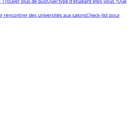
 Trouver plus de quiz
Quel type d'étudiant êtes-vous ?
Que
r rencontrer des universités aux salons
Check-list pour