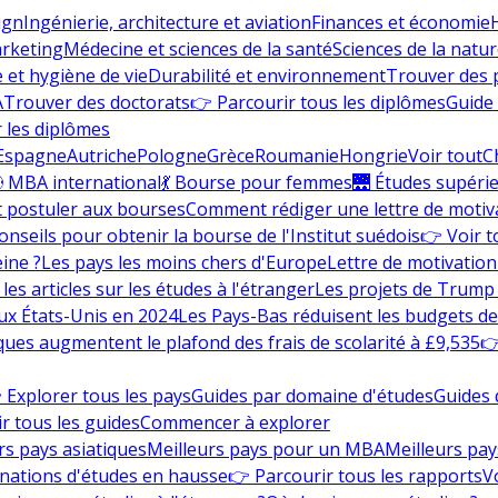
ign
Ingénierie, architecture et aviation
Finances et économie
rketing
Médecine et sciences de la santé
Sciences de la nature
e et hygiène de vie
Durabilité et environnement
Trouver des
A
Trouver des doctorats
👉 Parcourir tous les diplômes
Guide 
 les diplômes
Espagne
Autriche
Pologne
Grèce
Roumanie
Hongrie
Voir tout
C
 MBA international
💃 Bourse pour femmes
🌉 Études supéri
postuler aux bourses
Comment rédiger une lettre de motiv
onseils pour obtenir la bourse de l'Institut suédois
👉 Voir t
eine ?
Les pays les moins chers d'Europe
Lettre de motivation
les articles sur les études à l'étranger
Les projets de Trump 
ux États-Unis en 2024
Les Pays-Bas réduisent les budgets d
ques augmentent le plafond des frais de scolarité à £9,535
👉
 Explorer tous les pays
Guides par domaine d'études
Guides 
r tous les guides
Commencer à explorer
rs pays asiatiques
Meilleurs pays pour un MBA
Meilleurs pay
nations d'études en hausse
👉 Parcourir tous les rapports
Vo