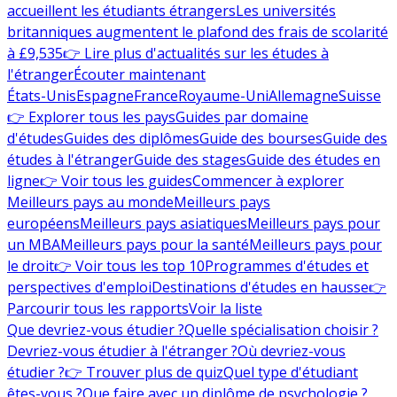
accueillent les étudiants étrangers
Les universités
britanniques augmentent le plafond des frais de scolarité
à £9,535
👉 Lire plus d'actualités sur les études à
l'étranger
Écouter maintenant
États-Unis
Espagne
France
Royaume-Uni
Allemagne
Suisse
👉 Explorer tous les pays
Guides par domaine
d'études
Guides des diplômes
Guide des bourses
Guide des
études à l'étranger
Guide des stages
Guide des études en
ligne
👉 Voir tous les guides
Commencer à explorer
Meilleurs pays au monde
Meilleurs pays
européens
Meilleurs pays asiatiques
Meilleurs pays pour
un MBA
Meilleurs pays pour la santé
Meilleurs pays pour
le droit
👉 Voir tous les top 10
Programmes d'études et
perspectives d'emploi
Destinations d'études en hausse
👉
Parcourir tous les rapports
Voir la liste
Que devriez-vous étudier ?
Quelle spécialisation choisir ?
Devriez-vous étudier à l'étranger ?
Où devriez-vous
étudier ?
👉 Trouver plus de quiz
Quel type d'étudiant
êtes-vous ?
Que faire avec un diplôme de psychologie ?