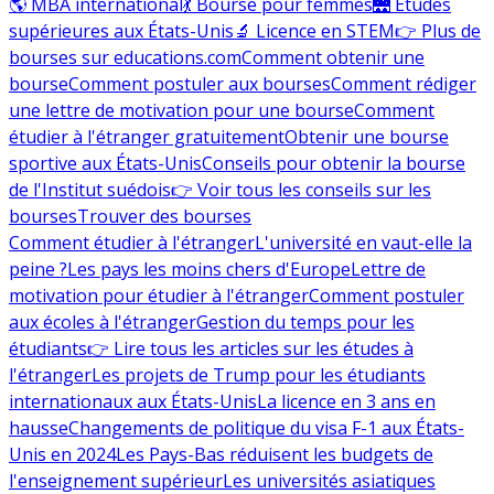
🌎 MBA international
💃 Bourse pour femmes
🌉 Études
supérieures aux États-Unis
🔬 Licence en STEM
👉 Plus de
bourses sur educations.com
Comment obtenir une
bourse
Comment postuler aux bourses
Comment rédiger
une lettre de motivation pour une bourse
Comment
étudier à l'étranger gratuitement
Obtenir une bourse
sportive aux États-Unis
Conseils pour obtenir la bourse
de l'Institut suédois
👉 Voir tous les conseils sur les
bourses
Trouver des bourses
Comment étudier à l'étranger
L'université en vaut-elle la
peine ?
Les pays les moins chers d'Europe
Lettre de
motivation pour étudier à l'étranger
Comment postuler
aux écoles à l'étranger
Gestion du temps pour les
étudiants
👉 Lire tous les articles sur les études à
l'étranger
Les projets de Trump pour les étudiants
internationaux aux États-Unis
La licence en 3 ans en
hausse
Changements de politique du visa F-1 aux États-
Unis en 2024
Les Pays-Bas réduisent les budgets de
l'enseignement supérieur
Les universités asiatiques