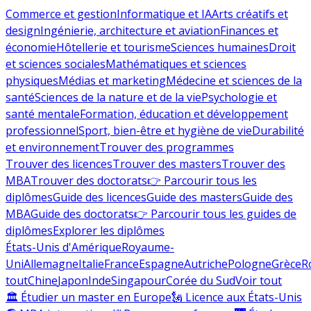
Commerce et gestion
Informatique et IA
Arts créatifs et
design
Ingénierie, architecture et aviation
Finances et
économie
Hôtellerie et tourisme
Sciences humaines
Droit
et sciences sociales
Mathématiques et sciences
physiques
Médias et marketing
Médecine et sciences de la
santé
Sciences de la nature et de la vie
Psychologie et
santé mentale
Formation, éducation et développement
professionnel
Sport, bien-être et hygiène de vie
Durabilité
et environnement
Trouver des programmes
Trouver des licences
Trouver des masters
Trouver des
MBA
Trouver des doctorats
👉 Parcourir tous les
diplômes
Guide des licences
Guide des masters
Guide des
MBA
Guide des doctorats
👉 Parcourir tous les guides de
diplômes
Explorer les diplômes
États-Unis d'Amérique
Royaume-
Uni
Allemagne
Italie
France
Espagne
Autriche
Pologne
Grèce
R
tout
Chine
Japon
Inde
Singapour
Corée du Sud
Voir tout
🏛 Étudier un master en Europe
🗽 Licence aux États-Unis