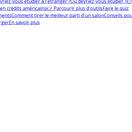
vriez-vous étudier à l'étranger ?
Où devriez-vous étudier ?
👉
en crédits américains
👉 Parcourir plus d'outils
Faire le quiz
ments
Comment tirer le meilleur parti d'un salon
Conseils pou
rger
En savoir plus