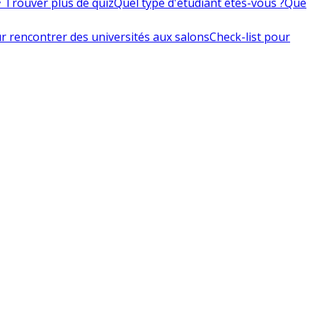
 Trouver plus de quiz
Quel type d'étudiant êtes-vous ?
Que
r rencontrer des universités aux salons
Check-list pour