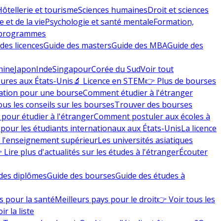
Hôtellerie et tourisme
Sciences humaines
Droit et sciences
 et de la vie
Psychologie et santé mentale
Formation,
 programmes
des licences
Guide des masters
Guide des MBA
Guide des
hine
Japon
Inde
Singapour
Corée du Sud
Voir tout
eures aux États-Unis
🔬 Licence en STEM
👉 Plus de bourses
ation pour une bourse
Comment étudier à l'étranger
ous les conseils sur les bourses
Trouver des bourses
 pour étudier à l'étranger
Comment postuler aux écoles à
pour les étudiants internationaux aux États-Unis
La licence
e l'enseignement supérieur
Les universités asiatiques
 Lire plus d'actualités sur les études à l'étranger
Écouter
des diplômes
Guide des bourses
Guide des études à
s pour la santé
Meilleurs pays pour le droit
👉 Voir tous les
ir la liste