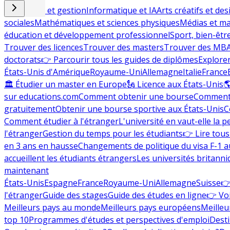
Commerce et gestion
Informatique et IA
Arts créatifs et des
sociales
Mathématiques et sciences physiques
Médias et ma
éducation et développement professionnel
Sport, bien-êtr
Trouver des licences
Trouver des masters
Trouver des MB
doctorats
👉 Parcourir tous les guides de diplômes
Explorer
États-Unis d'Amérique
Royaume-Uni
Allemagne
Italie
France
🏛 Étudier un master en Europe
🗽 Licence aux États-Unis

sur educations.com
Comment obtenir une bourse
Comment 
gratuitement
Obtenir une bourse sportive aux États-Unis
C
Comment étudier à l'étranger
L'université en vaut-elle la p
l'étranger
Gestion du temps pour les étudiants
👉 Lire tous 
en 3 ans en hausse
Changements de politique du visa F-1 a
accueillent les étudiants étrangers
Les universités britanni
maintenant
États-Unis
Espagne
France
Royaume-Uni
Allemagne
Suisse
👉
l'étranger
Guide des stages
Guide des études en ligne
👉 Voi
Meilleurs pays au monde
Meilleurs pays européens
Meilleu
top 10
Programmes d'études et perspectives d'emploi
Desti