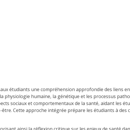
re aux étudiants une compréhension approfondie des liens e
a physiologie humaine, la génétique et les processus patho
aspects sociaux et comportementaux de la santé, aidant les é
être. Cette approche intégrée prépare les étudiants à des ca
avorisant ainsi la réflexion critique sur les enjeux de santé 