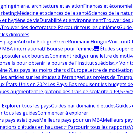
ign
Ingénierie, architecture et aviation
Finances et économie
rketing
Médecine et sciences de la santé
Sciences de la nature
e et hygiène de vie
Durabilité et environnement
Trouver des
A
Trouver des doctorats
👉 Parcourir tous les diplômes
Guide 
 les diplômes
Espagne
Autriche
Pologne
Grèce
Roumanie
Hongrie
Voir tout
C
 MBA international
💃 Bourse pour femmes
🌉 Études supéri
postuler aux bourses
Comment rédiger une lettre de motiv
onseils pour obtenir la bourse de l'Institut suédois
👉 Voir t
eine ?
Les pays les moins chers d'Europe
Lettre de motivation
les articles sur les études à l'étranger
Les projets de Trump 
ux États-Unis en 2024
Les Pays-Bas réduisent les budgets d
ques augmentent le plafond des frais de scolarité à £9,535
👉
 Explorer tous les pays
Guides par domaine d'études
Guides 
r tous les guides
Commencer à explorer
rs pays asiatiques
Meilleurs pays pour un MBA
Meilleurs pay
nations d'études en hausse
👉 Parcourir tous les rapports
Vo