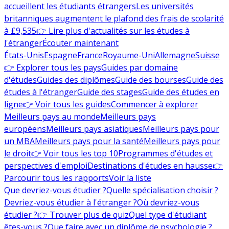
accueillent les étudiants étrangers
Les universités
britanniques augmentent le plafond des frais de scolarité
à £9,535
👉 Lire plus d'actualités sur les études à
l'étranger
Écouter maintenant
États-Unis
Espagne
France
Royaume-Uni
Allemagne
Suisse
👉 Explorer tous les pays
Guides par domaine
d'études
Guides des diplômes
Guide des bourses
Guide des
études à l'étranger
Guide des stages
Guide des études en
ligne
👉 Voir tous les guides
Commencer à explorer
Meilleurs pays au monde
Meilleurs pays
européens
Meilleurs pays asiatiques
Meilleurs pays pour
un MBA
Meilleurs pays pour la santé
Meilleurs pays pour
le droit
👉 Voir tous les top 10
Programmes d'études et
perspectives d'emploi
Destinations d'études en hausse
👉
Parcourir tous les rapports
Voir la liste
Que devriez-vous étudier ?
Quelle spécialisation choisir ?
Devriez-vous étudier à l'étranger ?
Où devriez-vous
étudier ?
👉 Trouver plus de quiz
Quel type d'étudiant
êtes-vous ?
Que faire avec un diplôme de psychologie ?