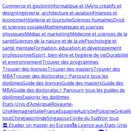
Commerce et gestion
Informatique et IA
Arts créatifs et
design
Ingénierie, architecture et aviation
Finances et
économie
Hôtellerie et tourisme
Sciences humaines
Droit
et sciences sociales
Mathématiques et sciences
physiques
Médias et marketing
Médecine et sciences de la
santé
Sciences de la nature et de la vie
Psychologie et
santé mentale
Formation, éducation et développement
professionnel
Sport, bien-être et hygiène de vie
Durabilité
et environnement
Trouver des programmes
Trouver des licences
Trouver des masters
Trouver des
MBA
Trouver des doctorats
👉 Parcourir tous les
diplômes
Guide des licences
Guide des masters
Guide des
MBA
Guide des doctorats
👉 Parcourir tous les guides de
diplômes
Explorer les diplômes
États-Unis d'Amérique
Royaume-
Uni
Allemagne
Italie
France
Espagne
Autriche
Pologne
Grèce
R
tout
Chine
Japon
Inde
Singapour
Corée du Sud
Voir tout
🏛 Étudier un master en Europe
🗽 Licence aux États-Unis