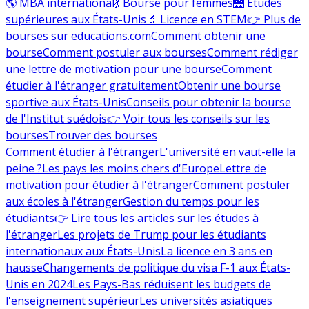
🌎 MBA international
💃 Bourse pour femmes
🌉 Études
supérieures aux États-Unis
🔬 Licence en STEM
👉 Plus de
bourses sur educations.com
Comment obtenir une
bourse
Comment postuler aux bourses
Comment rédiger
une lettre de motivation pour une bourse
Comment
étudier à l'étranger gratuitement
Obtenir une bourse
sportive aux États-Unis
Conseils pour obtenir la bourse
de l'Institut suédois
👉 Voir tous les conseils sur les
bourses
Trouver des bourses
Comment étudier à l'étranger
L'université en vaut-elle la
peine ?
Les pays les moins chers d'Europe
Lettre de
motivation pour étudier à l'étranger
Comment postuler
aux écoles à l'étranger
Gestion du temps pour les
étudiants
👉 Lire tous les articles sur les études à
l'étranger
Les projets de Trump pour les étudiants
internationaux aux États-Unis
La licence en 3 ans en
hausse
Changements de politique du visa F-1 aux États-
Unis en 2024
Les Pays-Bas réduisent les budgets de
l'enseignement supérieur
Les universités asiatiques