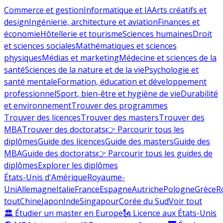
Commerce et gestion
Informatique et IA
Arts créatifs et
design
Ingénierie, architecture et aviation
Finances et
économie
Hôtellerie et tourisme
Sciences humaines
Droit
et sciences sociales
Mathématiques et sciences
physiques
Médias et marketing
Médecine et sciences de la
santé
Sciences de la nature et de la vie
Psychologie et
santé mentale
Formation, éducation et développement
professionnel
Sport, bien-être et hygiène de vie
Durabilité
et environnement
Trouver des programmes
Trouver des licences
Trouver des masters
Trouver des
MBA
Trouver des doctorats
👉 Parcourir tous les
diplômes
Guide des licences
Guide des masters
Guide des
MBA
Guide des doctorats
👉 Parcourir tous les guides de
diplômes
Explorer les diplômes
États-Unis d'Amérique
Royaume-
Uni
Allemagne
Italie
France
Espagne
Autriche
Pologne
Grèce
R
tout
Chine
Japon
Inde
Singapour
Corée du Sud
Voir tout
🏛 Étudier un master en Europe
🗽 Licence aux États-Unis