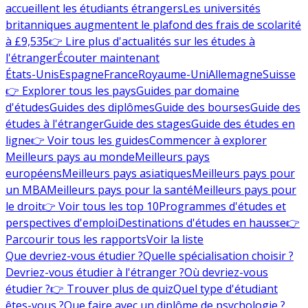
accueillent les étudiants étrangers
Les universités
britanniques augmentent le plafond des frais de scolarité
à £9,535
👉 Lire plus d'actualités sur les études à
l'étranger
Écouter maintenant
États-Unis
Espagne
France
Royaume-Uni
Allemagne
Suisse
👉 Explorer tous les pays
Guides par domaine
d'études
Guides des diplômes
Guide des bourses
Guide des
études à l'étranger
Guide des stages
Guide des études en
ligne
👉 Voir tous les guides
Commencer à explorer
Meilleurs pays au monde
Meilleurs pays
européens
Meilleurs pays asiatiques
Meilleurs pays pour
un MBA
Meilleurs pays pour la santé
Meilleurs pays pour
le droit
👉 Voir tous les top 10
Programmes d'études et
perspectives d'emploi
Destinations d'études en hausse
👉
Parcourir tous les rapports
Voir la liste
Que devriez-vous étudier ?
Quelle spécialisation choisir ?
Devriez-vous étudier à l'étranger ?
Où devriez-vous
étudier ?
👉 Trouver plus de quiz
Quel type d'étudiant
êtes-vous ?
Que faire avec un diplôme de psychologie ?