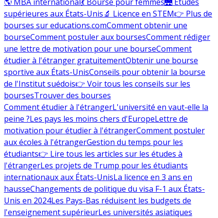
🌎 MBA international
💃 Bourse pour femmes
🌉 Études
supérieures aux États-Unis
🔬 Licence en STEM
👉 Plus de
bourses sur educations.com
Comment obtenir une
bourse
Comment postuler aux bourses
Comment rédiger
une lettre de motivation pour une bourse
Comment
étudier à l'étranger gratuitement
Obtenir une bourse
sportive aux États-Unis
Conseils pour obtenir la bourse
de l'Institut suédois
👉 Voir tous les conseils sur les
bourses
Trouver des bourses
Comment étudier à l'étranger
L'université en vaut-elle la
peine ?
Les pays les moins chers d'Europe
Lettre de
motivation pour étudier à l'étranger
Comment postuler
aux écoles à l'étranger
Gestion du temps pour les
étudiants
👉 Lire tous les articles sur les études à
l'étranger
Les projets de Trump pour les étudiants
internationaux aux États-Unis
La licence en 3 ans en
hausse
Changements de politique du visa F-1 aux États-
Unis en 2024
Les Pays-Bas réduisent les budgets de
l'enseignement supérieur
Les universités asiatiques