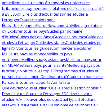
accueillent les étudiants étrangers
Les universités
britanniques augmentent le plafond des frais de scolarité
à £9,535
👉 Lire plus d'actualités sur les études à
l'étranger
Écouter maintenant
États-Unis
Espagne
France
Royaume-Uni
Allemagne
Suisse
👉 Explorer tous les pays
Guides par domaine
d'études
Guides des diplômes
Guide des bourses
Guide des
études à l'étranger
Guide des stages
Guide des études en
ligne
👉 Voir tous les guides
Commencer à explorer
Meilleurs pays au monde
Meilleurs pays
européens
Meilleurs pays asiatiques
Meilleurs pays pour
un MBA
Meilleurs pays pour la santé
Meilleurs pays pour
le droit
👉 Voir tous les top 10
Programmes d'études et
perspectives d'emploi
Destinations d'études en hausse
👉
Parcourir tous les rapports
Voir la liste
Que devriez-vous étudier ?
Quelle spécialisation choisir ?
Devriez-vous étudier à l'étranger ?
Où devriez-vous
étudier ?
👉 Trouver plus de quiz
Quel type d'étudiant
êtes-vous ?
Que faire avec un diplôme de psychologie ?