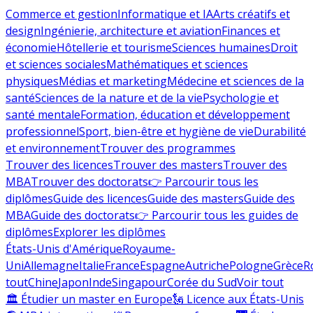
Commerce et gestion
Informatique et IA
Arts créatifs et
design
Ingénierie, architecture et aviation
Finances et
économie
Hôtellerie et tourisme
Sciences humaines
Droit
et sciences sociales
Mathématiques et sciences
physiques
Médias et marketing
Médecine et sciences de la
santé
Sciences de la nature et de la vie
Psychologie et
santé mentale
Formation, éducation et développement
professionnel
Sport, bien-être et hygiène de vie
Durabilité
et environnement
Trouver des programmes
Trouver des licences
Trouver des masters
Trouver des
MBA
Trouver des doctorats
👉 Parcourir tous les
diplômes
Guide des licences
Guide des masters
Guide des
MBA
Guide des doctorats
👉 Parcourir tous les guides de
diplômes
Explorer les diplômes
États-Unis d'Amérique
Royaume-
Uni
Allemagne
Italie
France
Espagne
Autriche
Pologne
Grèce
R
tout
Chine
Japon
Inde
Singapour
Corée du Sud
Voir tout
🏛 Étudier un master en Europe
🗽 Licence aux États-Unis