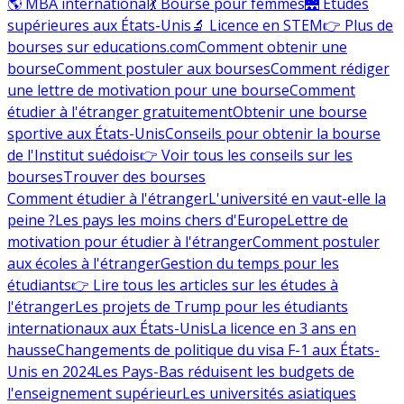
🌎 MBA international
💃 Bourse pour femmes
🌉 Études
supérieures aux États-Unis
🔬 Licence en STEM
👉 Plus de
bourses sur educations.com
Comment obtenir une
bourse
Comment postuler aux bourses
Comment rédiger
une lettre de motivation pour une bourse
Comment
étudier à l'étranger gratuitement
Obtenir une bourse
sportive aux États-Unis
Conseils pour obtenir la bourse
de l'Institut suédois
👉 Voir tous les conseils sur les
bourses
Trouver des bourses
Comment étudier à l'étranger
L'université en vaut-elle la
peine ?
Les pays les moins chers d'Europe
Lettre de
motivation pour étudier à l'étranger
Comment postuler
aux écoles à l'étranger
Gestion du temps pour les
étudiants
👉 Lire tous les articles sur les études à
l'étranger
Les projets de Trump pour les étudiants
internationaux aux États-Unis
La licence en 3 ans en
hausse
Changements de politique du visa F-1 aux États-
Unis en 2024
Les Pays-Bas réduisent les budgets de
l'enseignement supérieur
Les universités asiatiques